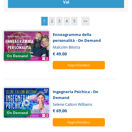
1
2
3
4
5
>>
Enneagramma della
personalità - On Demand
Malcolm Bilotta
€ 49,00
On Demand
Approfondisci
Ingegneria Psichica - On
Demand
Selene Calloni Williams
€ 69,00
On Demand
Approfondisci