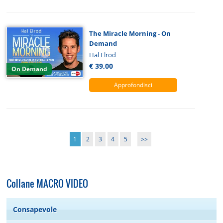
The Miracle Morning - On
Demand
Hal Elrod
€ 39,00
On Demand
Approfondisci
1
2
3
4
5
>>
Collane MACRO VIDEO
Consapevole