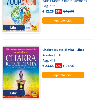
,
Katia Prando
Chantal Hermans
Pag. 144
€ 12,25
5%
€ 12,90
Approfondisci
Libri
Chakra Ruote di Vita - Libro
Anodea Judith
Pag. 416
€ 23,65
5%
€ 24,90
Approfondisci
Libri