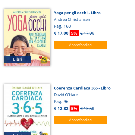
Yoga per gli occhi - Libro
Andrea Christiansen
Pag. 160
€ 17,00
5%
€ 17,90
Approfondisci
Libri
Coerenza Cardiaca 365 - Libro
David O'Hare
Pag. 96
€ 12,82
5%
€ 13,50
Approfondisci