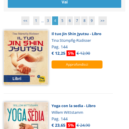
<<
1
...
3
4
5
6
7
8
9
>>
Il tuo Jin Shin Jyutsu - Libro
Tina Stümpfig-Rüdisser
Pag. 144
€ 12,25
5%
€ 12,90
Approfondisci
Libri
Yoga con la sedia - Libro
Willem Wittstamm
Pag. 144
€ 23,65
5%
€ 24,90