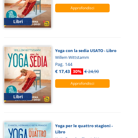
Approfondisci
Libri
Yoga con la sedia USATO - Libro
Willem Wittstamm
Pag. 144
€ 17,43
30%
€ 24,90
Approfondisci
Libri
Yoga per le quattro stagioni -
Libro