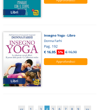
Approfondisci
Libri
Insegno Yoga - Libro
Donna Farhi
Pag. 192
€ 16,05
5%
€ 16,90
Approfondisci
Libri
<<
1
...
3
4
5
6
7
8
9
>>