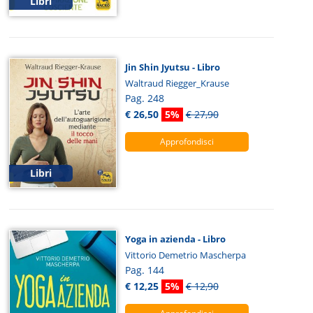
Libri
Jin Shin Jyutsu - Libro
Waltraud Riegger_Krause
Pag. 248
€ 26,50
5%
€ 27,90
Approfondisci
Libri
Yoga in azienda - Libro
Vittorio Demetrio Mascherpa
Pag. 144
€ 12,25
5%
€ 12,90