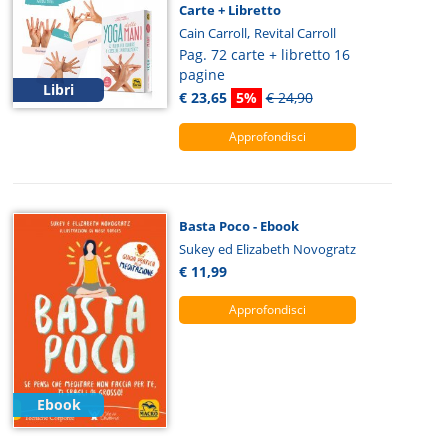
Carte + Libretto
,
Cain Carroll
Revital Carroll
Pag. 72 carte + libretto 16
pagine
Libri
€ 23,65
5%
€ 24,90
Approfondisci
Basta Poco - Ebook
Sukey ed Elizabeth Novogratz
€ 11,99
Approfondisci
Ebook