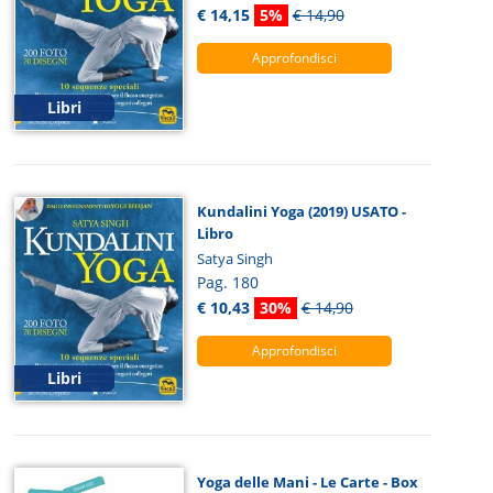
€ 14,15
5%
€ 14,90
Approfondisci
Libri
Kundalini Yoga (2019) USATO -
Libro
Satya Singh
Pag. 180
€ 10,43
30%
€ 14,90
Approfondisci
Libri
Yoga delle Mani - Le Carte - Box