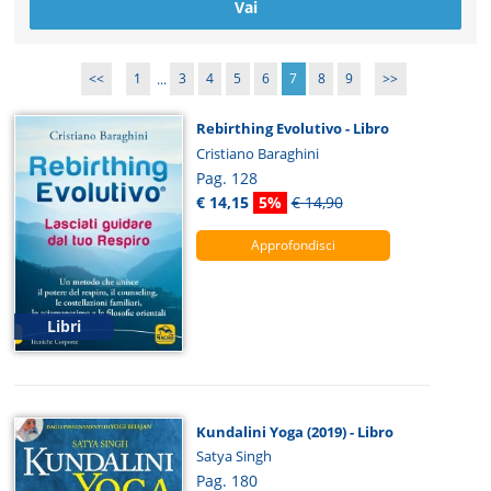
<<
1
...
3
4
5
6
7
8
9
>>
Rebirthing Evolutivo - Libro
Cristiano Baraghini
Pag. 128
€ 14,15
5%
€ 14,90
Approfondisci
Libri
Kundalini Yoga (2019) - Libro
Satya Singh
Pag. 180