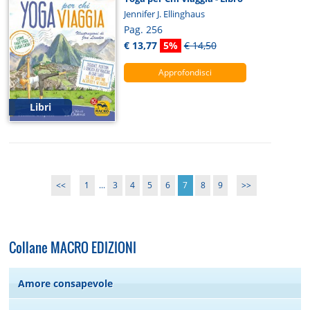
Jennifer J. Ellinghaus
Pag. 256
€ 13,77
5%
€ 14,50
Approfondisci
Libri
<<
1
...
3
4
5
6
7
8
9
>>
Collane MACRO EDIZIONI
Amore consapevole