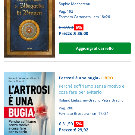
Sophie Macheteau
Pag. 192
Formato Cartonato - cm 18x26
€ 37,90
5%
Prezzo:€ 36,00
Aggiungi al carrello
L'artrosi è una bugia -
LIBRO
Perché soffriamo senza motivo e
cosa fare per evitarlo
,
Roland Liebscher-Bracht
Petra Bracht
Pag. 280
Formato Brossura - cm 17x24
€ 31,50
5%
Prezzo:€ 29,92