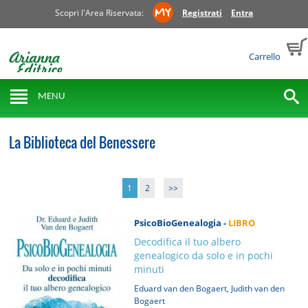
Scopri l'Area Riservata:
Registrati
Entra
Carrello
MENU
La Biblioteca del Benessere
1
2
>>
PsicoBioGenealogia -
LIBRO
Decodifica il tuo albero
genealogico da solo e in pochi
minuti
,
Eduard van den Bogaert
Judith van den
Bogaert