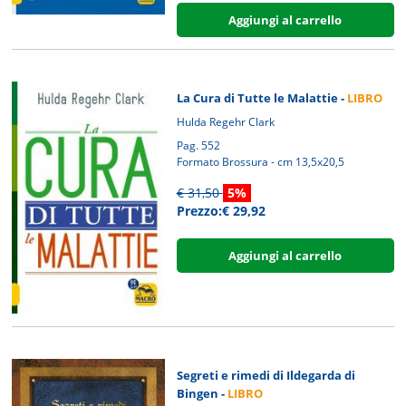
Aggiungi al carrello
La Cura di Tutte le Malattie -
LIBRO
Hulda Regehr Clark
Pag. 552
Formato Brossura - cm 13,5x20,5
€ 31,50
5%
Prezzo:€ 29,92
Aggiungi al carrello
Segreti e rimedi di Ildegarda di
Bingen -
LIBRO