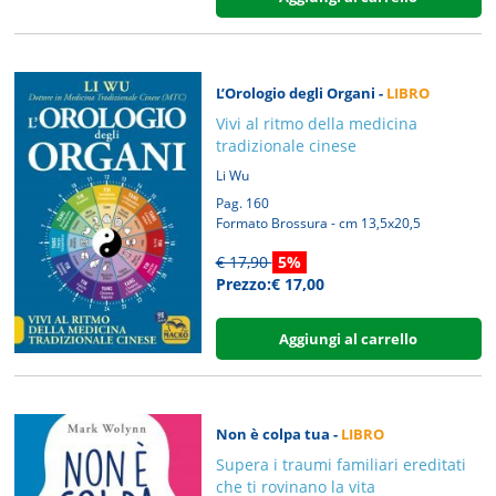
L’Orologio degli Organi -
LIBRO
Vivi al ritmo della medicina
tradizionale cinese
Li Wu
Pag. 160
Formato Brossura - cm 13,5x20,5
€ 17,90
5%
Prezzo:€ 17,00
Aggiungi al carrello
Non è colpa tua -
LIBRO
Supera i traumi familiari ereditati
che ti rovinano la vita