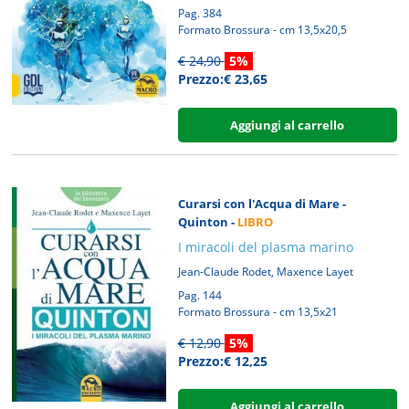
Pag. 384
Formato Brossura - cm 13,5x20,5
€ 24,90
5%
Prezzo:€ 23,65
Aggiungi al carrello
Curarsi con l'Acqua di Mare -
Quinton -
LIBRO
I miracoli del plasma marino
,
Jean-Claude Rodet
Maxence Layet
Pag. 144
Formato Brossura - cm 13,5x21
€ 12,90
5%
Prezzo:€ 12,25
Aggiungi al carrello