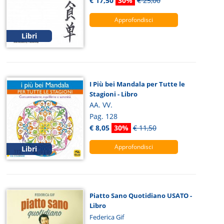
€ 17,50
30%
€ 25,00
Approfondisci
Libri
I Più bei Mandala per Tutte le
Stagioni - Libro
AA. VV.
Pag. 128
€ 8,05
30%
€ 11,50
Approfondisci
Libri
Piatto Sano Quotidiano USATO -
Libro
Federica Gif