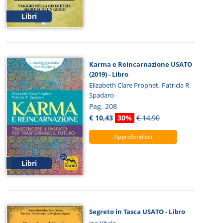
Libri
Karma e Reincarnazione USATO
(2019) - Libro
,
Elizabeth Clare Prophet
Patricia R.
Spadaro
Pag. 208
€ 10,43
30%
€ 14,90
Approfondisci
Libri
Segreto in Tasca USATO - Libro
Joe Vitale