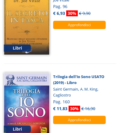
Pag. 96
€ 6,93
30%
€ 9,90
Approfondisci
Libri
Trilogia dell'Io Sono USATO
(2019) - Libro
,
,
Saint Germain
A. M. King
Cagliostro
Pag. 160
€ 11,83
30%
€ 16,90
Approfondisci
Libri