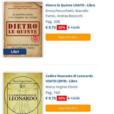
Dietro le Quinte USATO - Libro
,
Enrica Perucchietti
Marcello
,
Pamio
Andrea Bizzocchi
Pag. 208
€ 9,73
30%
€ 13,90
Approfondisci
Libri
Codice Nascosto di Leonardo
USATO (2019) - Libro
Marco Virginio Fiorini
Pag. 160
€ 9,73
30%
€ 13,90
Approfondisci