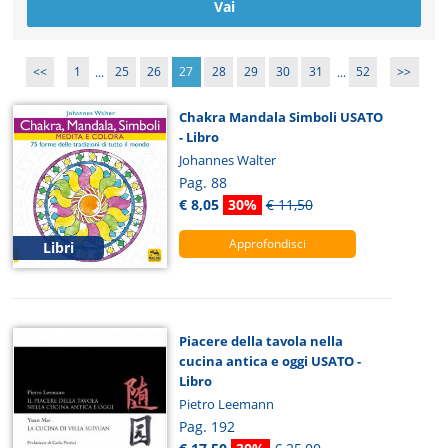
<<
1
...
25
26
27
28
29
30
31
...
52
>>
Chakra Mandala Simboli USATO
- Libro
Johannes Walter
Pag. 88
€ 8,05
30%
€ 11,50
Approfondisci
Libri
Piacere della tavola nella
cucina antica e oggi USATO -
Libro
Pietro Leemann
Pag. 192