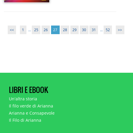
<<
1
...
25
26
27
28
29
30
31
...
52
>>
LIBRI E EBOOK
Un'altra storia
Il filo verde di Arianna
Arianna e Consapevole
Il Filo di Arianna