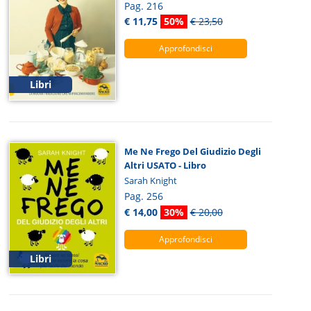
Pag. 216
€ 11,75
50%
€ 23,50
Approfondisci
Libri
Me Ne Frego Del Giudizio Degli
Altri USATO - Libro
Sarah Knight
Pag. 256
€ 14,00
30%
€ 20,00
Approfondisci
Libri