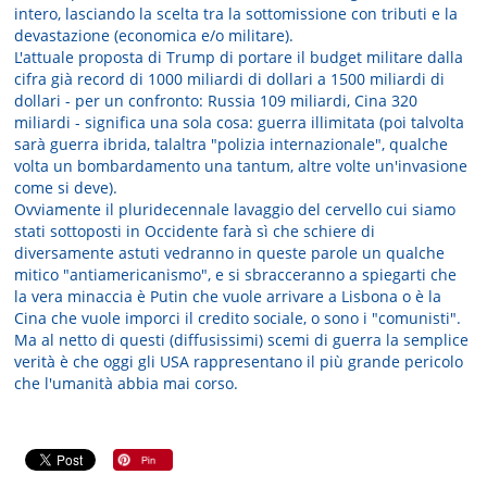
intero, lasciando la scelta tra la sottomissione con tributi e la
devastazione (economica e/o militare).
L'attuale proposta di Trump di portare il budget militare dalla
cifra già record di 1000 miliardi di dollari a 1500 miliardi di
dollari - per un confronto: Russia 109 miliardi, Cina 320
miliardi - significa una sola cosa: guerra illimitata (poi talvolta
sarà guerra ibrida, talaltra "polizia internazionale", qualche
volta un bombardamento una tantum, altre volte un'invasione
come si deve).
Ovviamente il pluridecennale lavaggio del cervello cui siamo
stati sottoposti in Occidente farà sì che schiere di
diversamente astuti vedranno in queste parole un qualche
mitico "antiamericanismo", e si sbracceranno a spiegarti che
la vera minaccia è Putin che vuole arrivare a Lisbona o è la
Cina che vuole imporci il credito sociale, o sono i "comunisti".
Ma al netto di questi (diffusissimi) scemi di guerra la semplice
verità è che oggi gli USA rappresentano il più grande pericolo
che l'umanità abbia mai corso.