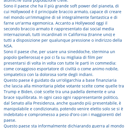
atomiche sulla popolazione civile.
Sono il paese che ha il più grande soft power del pianeta, di
cui Hollywood è il principale braccio armato, capace di creare
nel mondo un'immagine di sé integralmente fantastica e di
farne un'arma egemonica. Accanto a Hollywood oggi il
secondo braccio armato è rappresentato dai social media
internazionali, tutti incardinati in California (tranne uno) e
tutti a disposizione per qualunque pressione o indirizzo della
NSA.
Sono il paese che, per usare una sineddoche, stermina un
popolo (pellerossa) e poi ci fa su migliaia di film per
presentarsi di volta in volta con tutte le parti in commedia:
come coraggioso esportatore di civiltà o come animo nobile,
simpatetico con la dolorosa sorte degli indiani.
Questo paese è guidato da un'oligarchia a base finanziaria
che lascia alla minoritaria plebe votante scelte come quelle tra
Trump e Biden, cioè scelte tra una padella demente e una
brace squilibrata. In ogni caso ogni rappresentante politico,
dal Senato alla Presidenza, anche quando più presentabile, è
manipolabile e condizionato, potendo venire eletto solo se si è
indebitato e compromesso a peso d'oro con i maggiorenti del
paese.
Questo paese sta informalmente dichiarando guerra al mondo