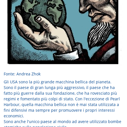
Fonte: Andrea Zhok
Gli USA sono la più grande macchina bellica del pianeta.
Sono il paese di gran lunga più aggressivo, il paese che ha
fatto più guerre dalla sua fondazione, che ha rovesciato più
regimi e fomentato più colpi di stato. Con l'eccezione di Pearl
Harbour, quella macchina bellica non è mai stata utilizzata a
fini difensivi ma sempre per promuovere i propri interessi
economici.
Sono anche l'unico paese al mondo ad avere utilizzato bombe