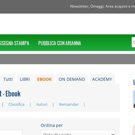
Newsletter, Omaggi, Area acquisti e mol
SSEGNA STAMPA
PUBBLICA CON ARIANNA
Tutti
LIBRI
EBOOK
ON DEMAND
ACADEMY
t - Ebook
Classifica
Autori
Remainder
Ordina per