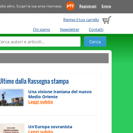
to altro. Scopri la tua area riservata:
Registrati
Entra
Riempi il tuo carrello
Chi siamo
Newsletter
Contatti
Ultime dalla Rassegna stampa
Una visione iraniana del nuovo
Medio Oriente
Leggi subito
Un’Europa sovranista
Leggi subito