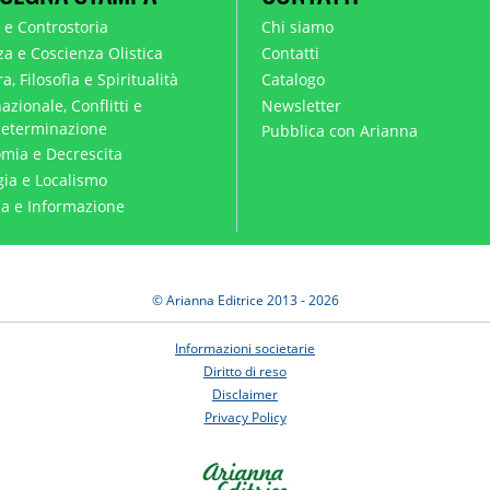
a e Controstoria
Chi siamo
za e Coscienza Olistica
Contatti
a, Filosofia e Spiritualità
Catalogo
azionale, Conflitti e
Newsletter
eterminazione
Pubblica con Arianna
mia e Decrescita
gia e Localismo
ica e Informazione
© Arianna Editrice 2013 - 2026
Informazioni societarie
Diritto di reso
Disclaimer
Privacy Policy