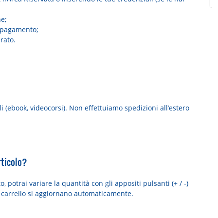
ne;
l pagamento;
rato.
ali (ebook, videocorsi). Non effettuiamo spedizioni all’estero
rticolo?
 potrai variare la quantità con gli appositi pulsanti (+ / -)
el carrello si aggiornano automaticamente.