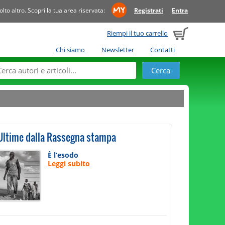
to altro. Scopri la tua area riservata:
Registrati
Entra
Riempi il tuo carrello
Chi siamo
Newsletter
Contatti
Ultime dalla Rassegna stampa
È l’esodo
Leggi subito