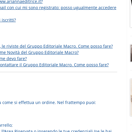
ww.ariannaeditrice.it?
mail con cui mi sono registrato: posso ugualmente accedere
iscritti?
, le riviste del Gruppo Editoriale Macro. Come posso fare?
ime Novità del Gruppo Editoriale Macro?
ome devo fare?
contattare il Gruppo Editoriale Macro. Come posso fare?
come si effettua un ordine. Nel frattempo puoi:
rrello;
l'Area Riservata o inserendo le tue credenziali (se le hai