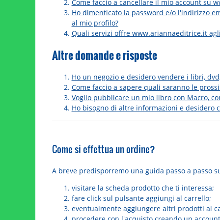
Come faccio a cancellare il mio account su w
Ho dimenticato la password e/o l'indirizzo e
al mio profilo?
Quali servizi offre www.ariannaeditrice.it agli 
Altre domande e risposte
Ho un negozio e desidero vendere i libri, dvd
Come faccio a sapere quali saranno le pross
Voglio pubblicare un mio libro con Macro, c
Ho bisogno di altre informazioni e desidero 
Come si effettua un ordine?
A breve predisporremo una guida passo a passo su 
visitare la scheda prodotto che ti interessa;
fare click sul pulsante aggiungi al carrello;
eventualmente aggiungere altri prodotti al ca
procedere con l'acquisto creando un account l