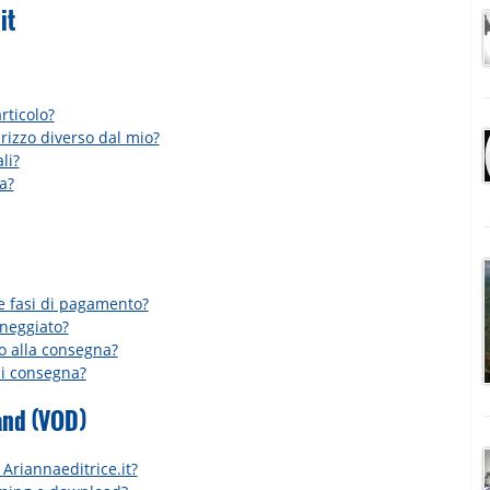
it
rticolo?
irizzo diverso dal mio?
li?
a?
le fasi di pagamento?
nneggiato?
o alla consegna?
di consegna?
and (VOD)
 Ariannaeditrice.it?