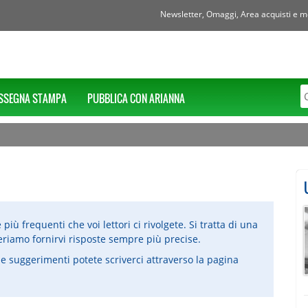
Newsletter, Omaggi, Area acquisti e mol
SSEGNA STAMPA
PUBBLICA CON ARIANNA
ù frequenti che voi lettori ci rivolgete. Si tratta di una
iamo fornirvi risposte sempre più precise.
e suggerimenti potete scriverci attraverso la pagina