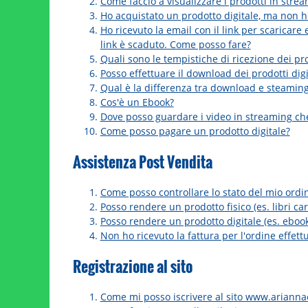
Come faccio a visualizzare i prodotti in str
Ho acquistato un prodotto digitale, ma non ho
Ho ricevuto la email con il link per scaricare 
link è scaduto. Come posso fare?
Quali sono le tempistiche di ricezione dei prod
Posso effettuare il download dei prodotti digi
Qual è la differenza tra download e steamin
Cos'è un Ebook?
Dove posso guardare i video in streaming ch
Come posso pagare un prodotto digitale?
Assistenza Post Vendita
Come posso controllare lo stato del mio ordi
Posso rendere un prodotto fisico (es. libri ca
Posso rendere un prodotto digitale (es. eboo
Non ho ricevuto la fattura per l'ordine effet
Registrazione al sito
Come mi posso iscrivere al sito www.ariannae