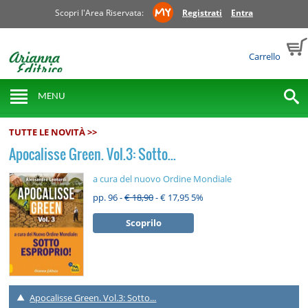
Scopri l'Area Riservata:
Registrati
Entra
Carrello
MENU
TUTTE LE NOVITÀ >>
Apocalisse Green. Vol.3: Sotto...
a cura del nuovo Ordine Mondiale
pp. 96 -
€ 18,90
- € 17,95
5%
Scoprilo
Apocalisse Green. Vol.3: Sotto...