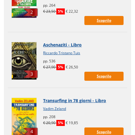
pp. 264
€ 23,50
5%
€ 22,32
2
Scoprilo
Aschenaziti - Libro
Riccardo Tristano Tuis
pp. 536
€ 27,90
5%
€ 26,50
3
Scoprilo
Transurfing in 78 giorni - Libro
Vadim Zeland
pp. 208
€ 20,90
5%
€ 19,85
4
Scoprilo