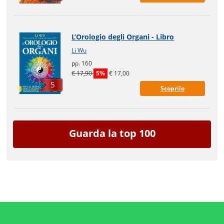
L’Orologio degli Organi - Libro
Li Wu
pp. 160
€ 17,90
5%
€ 17,00
5
Scoprilo
Guarda la top 100