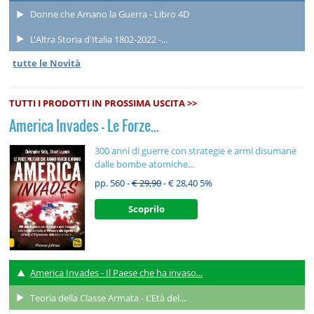
Donne che Amano la Guerra - Libro 4D
L'Altra Storia d'Italia 1802-2022 -...
tutte le Novità
TUTTI I PRODOTTI IN PROSSIMA USCITA >>
America Invades - Le Forze...
300 anni di guerre con strategie e armi disumane
dalle bombe atomiche...
pp. 560 -
€ 29,90
- € 28,40
5%
Scoprilo
America Invades - Il Paese che ha invaso...
Teoria della Classe Armata - L'Età del...