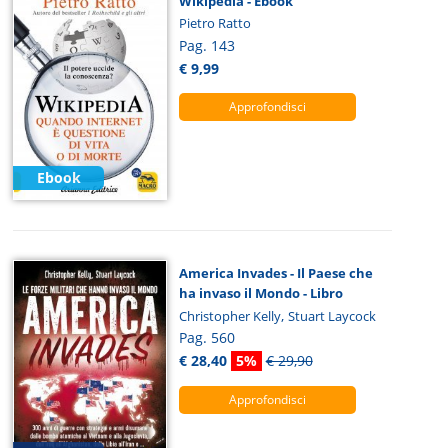
Wikipedia - Ebook
Pietro Ratto
Pag. 143
€ 9,99
Approfondisci
Ebook
America Invades - Il Paese che
ha invaso il Mondo - Libro
,
Christopher Kelly
Stuart Laycock
Pag. 560
€ 28,40
5%
€ 29,90
Approfondisci