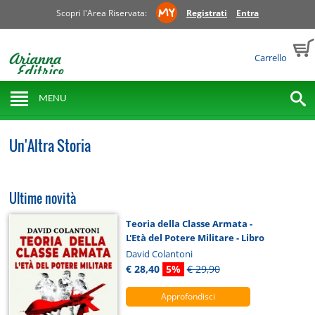
Scopri l'Area Riservata:
Registrati
Entra
Carrello
MENU
Un'Altra Storia
Ultime novità
Teoria della Classe Armata -
L'Età del Potere Militare - Libro
David Colantoni
€ 28,40
5%
€ 29,90
Approfondisci