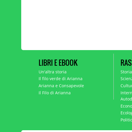
LIBRI E EBOOK
RAS
Un'altra storia
Stori
Il filo verde di Arianna
Scien
Arianna e Consapevole
Cultur
Il Filo di Arianna
Intern
Autod
Econo
Ecolo
Polit