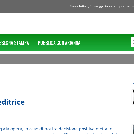
Newsletter, Omaggi, Area acquisti e mol
SSEGNA STAMPA
PUBBLICA CON ARIANNA
ditrice
pria opera, in caso di nostra decisione positiva metta in