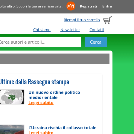
to altro. Scopri la tua area riservata:
Registrati
Entra
Riempi il tuo carrello
Chi siamo
Newsletter
Contatti
Ultime dalla Rassegna stampa
Un nuovo ordine politico
mediorientale
Leggi subito
L’Ucraina rischia il collasso totale
Leggi subito