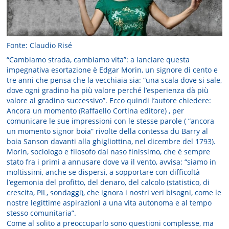
Fonte: Claudio Risé
“Cambiamo strada, cambiamo vita”: a lanciare questa
impegnativa esortazione è Edgar Morin, un signore di cento e
tre anni che pensa che la vecchiaia sia: “una scala dove si sale,
dove ogni gradino ha più valore perché l’esperienza dà più
valore al gradino successivo”. Ecco quindi l’autore chiedere:
Ancora un momento (Raffaello Cortina editore) , per
comunicare le sue impressioni con le stesse parole ( “ancora
un momento signor boia” rivolte della contessa du Barry al
boia Sanson davanti alla ghigliottina, nel dicembre del 1793).
Morin, sociologo e filosofo dal naso finissimo, che è sempre
stato fra i primi a annusare dove va il vento, avvisa: “siamo in
moltissimi, anche se dispersi, a sopportare con difficoltà
l’egemonia del profitto, del denaro, del calcolo (statistico, di
crescita, PIL, sondaggi), che ignora i nostri veri bisogni, come le
nostre legittime aspirazioni a una vita autonoma e al tempo
stesso comunitaria”.
Come al solito a preoccuparlo sono questioni complesse, ma