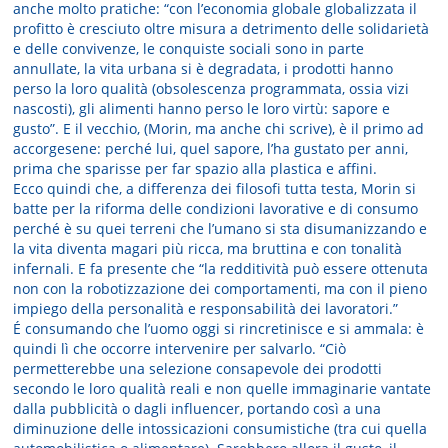
anche molto pratiche: “con l’economia globale globalizzata il
profitto è cresciuto oltre misura a detrimento delle solidarietà
e delle convivenze, le conquiste sociali sono in parte
annullate, la vita urbana si è degradata, i prodotti hanno
perso la loro qualità (obsolescenza programmata, ossia vizi
nascosti), gli alimenti hanno perso le loro virtù: sapore e
gusto”. E il vecchio, (Morin, ma anche chi scrive), è il primo ad
accorgesene: perché lui, quel sapore, l’ha gustato per anni,
prima che sparisse per far spazio alla plastica e affini.
Ecco quindi che, a differenza dei filosofi tutta testa, Morin si
batte per la riforma delle condizioni lavorative e di consumo
perché è su quei terreni che l’umano si sta disumanizzando e
la vita diventa magari più ricca, ma bruttina e con tonalità
infernali. E fa presente che “la redditività può essere ottenuta
non con la robotizzazione dei comportamenti, ma con il pieno
impiego della personalità e responsabilità dei lavoratori.”
É consumando che l’uomo oggi si rincretinisce e si ammala: è
quindi lì che occorre intervenire per salvarlo. “Ciò
permetterebbe una selezione consapevole dei prodotti
secondo le loro qualità reali e non quelle immaginarie vantate
dalla pubblicità o dagli influencer, portando così a una
diminuzione delle intossicazioni consumistiche (tra cui quella