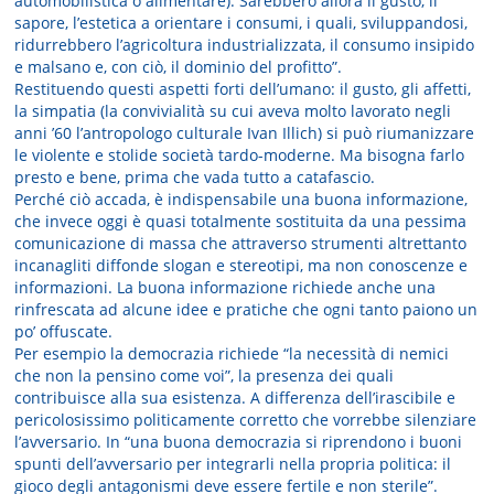
automobilistica o alimentare). Sarebbero allora il gusto, il
sapore, l’estetica a orientare i consumi, i quali, sviluppandosi,
ridurrebbero l’agricoltura industrializzata, il consumo insipido
e malsano e, con ciò, il dominio del profitto”.
Restituendo questi aspetti forti dell’umano: il gusto, gli affetti,
la simpatia (la convivialità su cui aveva molto lavorato negli
anni ’60 l’antropologo culturale Ivan Illich) si può riumanizzare
le violente e stolide società tardo-moderne. Ma bisogna farlo
presto e bene, prima che vada tutto a catafascio.
Perché ciò accada, è indispensabile una buona informazione,
che invece oggi è quasi totalmente sostituita da una pessima
comunicazione di massa che attraverso strumenti altrettanto
incanagliti diffonde slogan e stereotipi, ma non conoscenze e
informazioni. La buona informazione richiede anche una
rinfrescata ad alcune idee e pratiche che ogni tanto paiono un
po’ offuscate.
Per esempio la democrazia richiede “la necessità di nemici
che non la pensino come voi”, la presenza dei quali
contribuisce alla sua esistenza. A differenza dell’irascibile e
pericolosissimo politicamente corretto che vorrebbe silenziare
l’avversario. In “una buona democrazia si riprendono i buoni
spunti dell’avversario per integrarli nella propria politica: il
gioco degli antagonismi deve essere fertile e non sterile”.