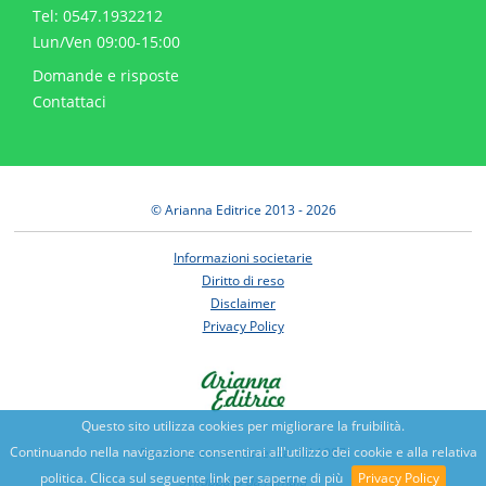
Tel: 0547.1932212
Lun/Ven 09:00-15:00
Domande e risposte
Contattaci
© Arianna Editrice 2013 - 2026
Informazioni societarie
Diritto di reso
Disclaimer
Privacy Policy
Questo sito utilizza cookies per migliorare la fruibilità.
Continuando nella navigazione consentirai all'utilizzo dei cookie e alla relativa
Benessere e conoscenza dal 1987
politica. Clicca sul seguente link per saperne di più
Privacy Policy
Sviluppato da
Nimaia