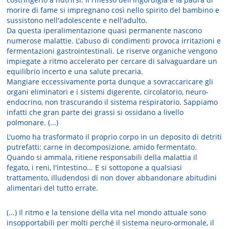
morire di fame si impregnano così nello spirito del bambino e
sussistono nell'adolescente e nell'adulto.
Da questa iperalimentazione quasi permanente nascono
numerose malattie. L'abuso di condimenti provoca irritazioni e
fermentazioni gastrointestinali. Le riserve organiche vengono
impiegate a ritmo accelerato per cercare di salvaguardare un
equilibrio incerto e una salute precaria.
Mangiare eccessivamente porta dunque a sovraccaricare gli
organi eliminatori e i sistemi digerente, circolatorio, neuro-
endocrino, non trascurando il sistema respiratorio. Sappiamo
infatti che gran parte dei grassi si ossidano a livello
polmonare. (...)
L'uomo ha trasformato il proprio corpo in un deposito di detriti
putrefatti: carne in decomposizione, amido fermentato.
Quando si ammala, ritiene responsabili della malattia il
fegato, i reni, l'intestino... E si sottopone a qualsiasi
trattamento, illudendosi di non dover abbandonare abitudini
alimentari del tutto errate.
(...) Il ritmo e la tensione della vita nel mondo attuale sono
insopportabili per molti perché il sistema neuro-ormonale, il