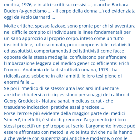
medica, 1976, e in altri scritti successivi ..., o anche Barbara
Duden (a-genetismo ... - il corpo della donna ...) ed evidenziata
oggi da Paolo Barnard ...
Molte critiche, spesso faziose, sono pronte per chi si avventura
nel difficile compito di individuare le linee fondamentali per
un sano approccio al proprio corpo, inteso come un tutto
inscindibile e, tutto sommato, poco comprensibile: relativisti
ed assolutisti, comportamentisti ed istintivisti come facce
opposte della stessa medaglia, confluiscono per affondare
l'imbarcazione leggera del medico generico efficiente: Erich
Fromm - Anatomia della distruttività umana, 1973 - ha
ridicolizzato, sebbene in altri ambiti, le loro tesi piene di
enormi falle ...
Se poi il 'medico di se stesso' ama lasciarsi influenzare
anziché chiudersi a riccio, esistono personaggi del calibro di
Georg Groddeck - Natura sanat, medicus curat - che
trasudano indicazioni pratiche assai preziose ...
Forse l'errore più evidente della maggior parte dei medici
'sinceri', in effetti, è stato di prendere l'argomento (e i loro
stessi precetti) un po' troppo sul serio. L'argomento invece può
essere affrontato con metodi a volte intuitivi che nulla hanno
a che vedere con superstizioni antiche e moderne, o con le