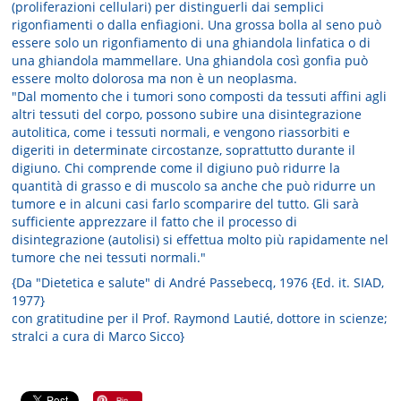
(proliferazioni cellulari) per distinguerli dai semplici
rigonfiamenti o dalla enfiagioni. Una grossa bolla al seno può
essere solo un rigonfiamento di una ghiandola linfatica o di
una ghiandola mammellare. Una ghiandola così gonfia può
essere molto dolorosa ma non è un neoplasma.
"Dal momento che i tumori sono composti da tessuti affini agli
altri tessuti del corpo, possono subire una disintegrazione
autolitica, come i tessuti normali, e vengono riassorbiti e
digeriti in determinate circostanze, soprattutto durante il
digiuno. Chi comprende come il digiuno può ridurre la
quantità di grasso e di muscolo sa anche che può ridurre un
tumore e in alcuni casi farlo scomparire del tutto. Gli sarà
sufficiente apprezzare il fatto che il processo di
disintegrazione (autolisi) si effettua molto più rapidamente nel
tumore che nei tessuti normali."
{Da "Dietetica e salute" di André Passebecq, 1976 {Ed. it. SIAD,
1977}
con gratitudine per il Prof. Raymond Lautié, dottore in scienze;
stralci a cura di Marco Sicco}