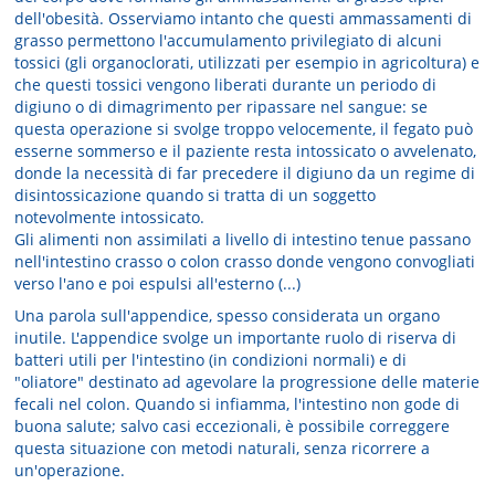
dell'obesità. Osserviamo intanto che questi ammassamenti di
grasso permettono l'accumulamento privilegiato di alcuni
tossici (gli organoclorati, utilizzati per esempio in agricoltura) e
che questi tossici vengono liberati durante un periodo di
digiuno o di dimagrimento per ripassare nel sangue: se
questa operazione si svolge troppo velocemente, il fegato può
esserne sommerso e il paziente resta intossicato o avvelenato,
donde la necessità di far precedere il digiuno da un regime di
disintossicazione quando si tratta di un soggetto
notevolmente intossicato.
Gli alimenti non assimilati a livello di intestino tenue passano
nell'intestino crasso o colon crasso donde vengono convogliati
verso l'ano e poi espulsi all'esterno (...)
Una parola sull'appendice, spesso considerata un organo
inutile. L'appendice svolge un importante ruolo di riserva di
batteri utili per l'intestino (in condizioni normali) e di
"oliatore" destinato ad agevolare la progressione delle materie
fecali nel colon. Quando si infiamma, l'intestino non gode di
buona salute; salvo casi eccezionali, è possibile correggere
questa situazione con metodi naturali, senza ricorrere a
un'operazione.