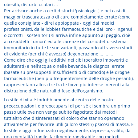
obesità, disturbi oculari ...
Per arrivare anche a certi disturbi 'psicologici', e nei casi di
maggior trascuratezza o di cure completamente errate (come
quelle consigliate - direi appioppate - oggi dai medici
professionisti, dalle lobbies farmaceutiche e dai loro - ingenui
o corrotti - sostenitori) si arriva infine appunto al peggio, cioè
ai cosiddetti 'tumori' ed alle carenze del cosiddetto sistema
immunitario in tutte le sue varianti, passando attraverso stadi
di evidente (per chi è avvezzo) degenerazione ... ... ...
Come dire che oggi gli additivi nei cibi (peraltro impoveriti e
adulterati) e nell'acqua o nelle bevande, le diagnosi errate
(basate su presupposti insufficienti o di comodo) e le droghe
farmaceutiche (ben più frequentemente delle droghe pesanti),
rappresentano allora tre fra le forze più intense inerenti alla
distruzione delle naturali difese dell'organismo.
Lo stile di vita è indubbiamente al centro delle nostre
preoccupazioni, e preoccuparsi di per sé ci sembra un primo
passo utile ove non venga subito fagocitato dai metodi
tutt'altro che disinteressati di coloro che stanno operando
attivamente per favorire utili (a loro stessi?) psicosi di massa. E
lo stile è oggi influenzato negativamente, depresso, svilito, da
una mentalità fragile, facilmente raggirabile con metodi