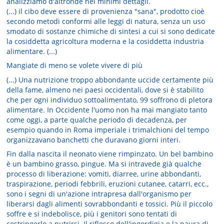
analizziamo d'altronde nei minimi dettagli.
(...) il cibo deve essere di provenienza "sana", prodotto cioè
secondo metodi conformi alle leggi di natura, senza un uso
smodato di sostanze chimiche di sintesi a cui si sono dedicate
la cosiddetta agricoltura moderna e la cosiddetta industria
alimentare. (...)
Mangiate di meno se volete vivere di più
(...) Una nutrizione troppo abbondante uccide certamente più
della fame, almeno nei paesi occidentali, dove si è stabilito
che per ogni individuo sottoalimentato, 99 soffrono di pletora
alimentare. In Occidente l'uomo non ha mai mangiato tanto
come oggi, a parte qualche periodo di decadenza, per
esempio quando in Roma imperiale i trimalchioni del tempo
organizzavano banchetti che duravano giorni interi.
Fin dalla nascita il neonato viene rimpinzato. Un bel bambino
è un bambino grasso, pingue. Ma si intravede già qualche
processo di liberazione: vomiti, diarree, urine abbondanti,
traspirazione, periodi febbrili, eruzioni cutanee, catarri, ecc.,
sono i segni di un'azione intrapresa dall'organismo per
liberarsi dagli alimenti sovrabbondanti e tossici. Più il piccolo
soffre e si indebolisce, più i genitori sono tentati di
costringerlo a nutrirsi. Il riflesso dell'ingordigia e la paura di