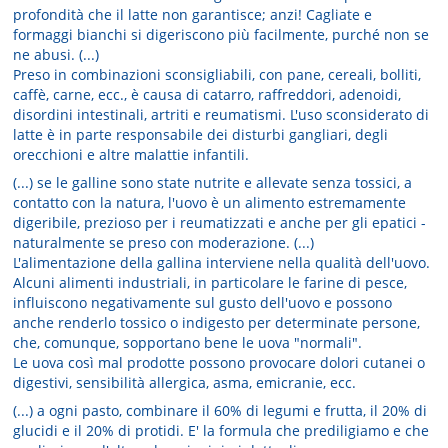
profondità che il latte non garantisce; anzi! Cagliate e
formaggi bianchi si digeriscono più facilmente, purché non se
ne abusi. (...)
Preso in combinazioni sconsigliabili, con pane, cereali, bolliti,
caffè, carne, ecc., è causa di catarro, raffreddori, adenoidi,
disordini intestinali, artriti e reumatismi. L'uso sconsiderato di
latte è in parte responsabile dei disturbi gangliari, degli
orecchioni e altre malattie infantili.
(...) se le galline sono state nutrite e allevate senza tossici, a
contatto con la natura, l'uovo è un alimento estremamente
digeribile, prezioso per i reumatizzati e anche per gli epatici -
naturalmente se preso con moderazione. (...)
L'alimentazione della gallina interviene nella qualità dell'uovo.
Alcuni alimenti industriali, in particolare le farine di pesce,
influiscono negativamente sul gusto dell'uovo e possono
anche renderlo tossico o indigesto per determinate persone,
che, comunque, sopportano bene le uova "normali".
Le uova così mal prodotte possono provocare dolori cutanei o
digestivi, sensibilità allergica, asma, emicranie, ecc.
(...) a ogni pasto, combinare il 60% di legumi e frutta, il 20% di
glucidi e il 20% di protidi. E' la formula che prediligiamo e che