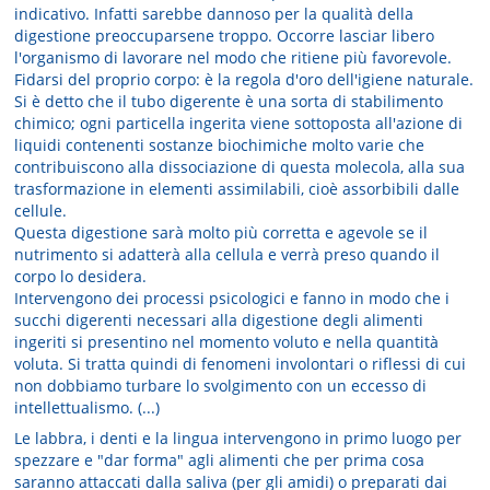
indicativo. Infatti sarebbe dannoso per la qualità della
digestione preoccuparsene troppo. Occorre lasciar libero
l'organismo di lavorare nel modo che ritiene più favorevole.
Fidarsi del proprio corpo: è la regola d'oro dell'igiene naturale.
Si è detto che il tubo digerente è una sorta di stabilimento
chimico; ogni particella ingerita viene sottoposta all'azione di
liquidi contenenti sostanze biochimiche molto varie che
contribuiscono alla dissociazione di questa molecola, alla sua
trasformazione in elementi assimilabili, cioè assorbibili dalle
cellule.
Questa digestione sarà molto più corretta e agevole se il
nutrimento si adatterà alla cellula e verrà preso quando il
corpo lo desidera.
Intervengono dei processi psicologici e fanno in modo che i
succhi digerenti necessari alla digestione degli alimenti
ingeriti si presentino nel momento voluto e nella quantità
voluta. Si tratta quindi di fenomeni involontari o riflessi di cui
non dobbiamo turbare lo svolgimento con un eccesso di
intellettualismo. (...)
Le labbra, i denti e la lingua intervengono in primo luogo per
spezzare e "dar forma" agli alimenti che per prima cosa
saranno attaccati dalla saliva (per gli amidi) o preparati dai