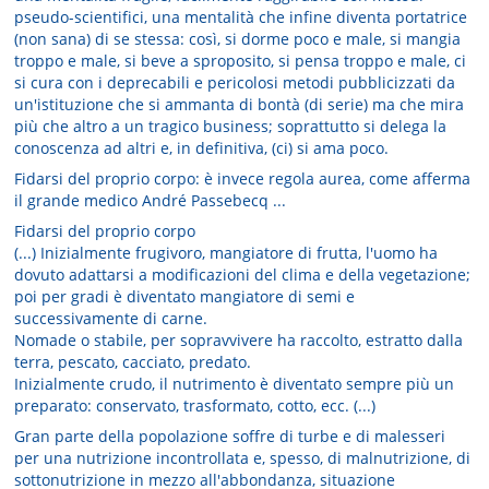
pseudo-scientifici, una mentalità che infine diventa portatrice
(non sana) di se stessa: così, si dorme poco e male, si mangia
troppo e male, si beve a sproposito, si pensa troppo e male, ci
si cura con i deprecabili e pericolosi metodi pubblicizzati da
un'istituzione che si ammanta di bontà (di serie) ma che mira
più che altro a un tragico business; soprattutto si delega la
conoscenza ad altri e, in definitiva, (ci) si ama poco.
Fidarsi del proprio corpo: è invece regola aurea, come afferma
il grande medico André Passebecq ...
Fidarsi del proprio corpo
(...) Inizialmente frugivoro, mangiatore di frutta, l'uomo ha
dovuto adattarsi a modificazioni del clima e della vegetazione;
poi per gradi è diventato mangiatore di semi e
successivamente di carne.
Nomade o stabile, per sopravvivere ha raccolto, estratto dalla
terra, pescato, cacciato, predato.
Inizialmente crudo, il nutrimento è diventato sempre più un
preparato: conservato, trasformato, cotto, ecc. (...)
Gran parte della popolazione soffre di turbe e di malesseri
per una nutrizione incontrollata e, spesso, di malnutrizione, di
sottonutrizione in mezzo all'abbondanza, situazione