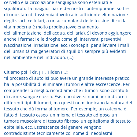
cervello e la circolazione sanguigna sono estenuati e
squilibrati. La maggior parte dei nostri contemporanei soffre
di uno stato di tossiemia dovuto a insufficiente eliminazione
degli scarti cellulari, a un accumularsi delle tossine di cui la
vita moderna è molto prodiga (avvelenamento
dell'alimentazione, dell'acqua, dell'aria). Si devono aggiungere
anche i farmaci e le droghe come gli interventi preventivi
(vaccinazione, irradiazione, ecc.) concepiti per alleviare i mali
dell'umanità ma generatori di squilibri sempre più evidenti
nell'ambiente e nell'individuo. (...)
Citiamo poi il dr. J.H. Tilden (...):
"Il processo di autolisi può avere un grande interesse pratico;
ha la possibilità di eliminare i tumori e altre escrescenze. Per
comprenderlo meglio, ricordiamo che i tumori sono costituiti
di carne, sangue e ossa. Esistono diversi nomi per indicare i
differenti tipi di tumori, ma questi nomi indicano la natura del
tessuto che dà forma al tumore. Per esempio, un osteoma è
fatto di tessuto osseo, un mioma di tessuto adiposo, un
tumore muscolare di tessuto fibroso, un epitelioma di tessuto
epiteliale, ecc. Escrescenze del genere vengono
contraddistinte tecnicamente col nome di neoplasmi