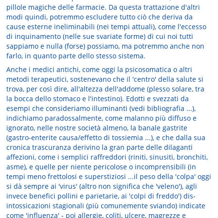
pillole magiche delle farmacie. Da questa trattazione d'altri
modi quindi, potremmo escludere tutto ciò che deriva da
cause esterne ineliminabili (nei tempi attuali), come l'eccesso
di inquinamento (nelle sue svariate forme) di cui noi tutti
sappiamo e nulla (forse) possiamo, ma potremmo anche non
farlo, in quanto parte dello stesso sistema.
Anche i medici antichi, come oggi la psicosomatica o altri
metodi terapeutici, sostenevano che il 'centro' della salute si
trova, per così dire, all'altezza dell'addome (plesso solare, tra
la bocca dello stomaco e l'intestino). Edotti e svezzati da
esempi che consideriamo illuminanti (vedi bibliografia ...),
indichiamo paradossalmente, come malanno più diffuso e
ignorato, nelle nostre società almeno, la banale gastrite
(gastro-enterite causa/effetto di tossiemia ...), e che dalla sua
cronica trascuranza derivino la gran parte delle dilaganti
affezioni, come i semplici raffreddori (riniti, sinusiti, bronchiti,
asme), e quelle per niente pericolose o incomprensibili (in
tempi meno frettolosi e superstiziosi ...il peso della 'colpa' oggi
si dà sempre ai 'virus' (altro non significa che 'veleno'), agli
invece benefici pollini e parietarie, ai 'colpi di freddo') dis-
intossicazioni stagionali (più comunemente sviando) indicate
come 'influenza' - poi allergie, coliti, ulcere, magrezze e