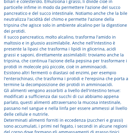
biliari e colesterolo. Emulsiona i grassi, li divide cioè in
particelle infime in modo da permettere l'azione del succo
pancreatico e del succo intestinale. Notiamo anche che la bile
neutralizza l'acidità del chimo e permette l'azione della
tripsina che agisce solo in ambiente alcalino per la digestione
dei protidi.
Il succo pancreatico, molto alcalino, trasforma l'amido in
maltosio e in gluosio assimilabile. Anche nell'intestino è
presente la lipasi che trasforma i lipidi in glicerina, acidi
grassi e saponi, direttamente assimilabili: troviamo anche la
tripsina, che continua l'azione della pepsina per trasformare i
protidi in molecole più piccole, cioè in amminoacidi.
Esistono altri fermenti o diastasi od enzimi, per esempio
l'enterochinasi, che trasforma i protidi e l'erepsina che porta a
termine la decomposizione dei protidi in amminoacidi.
Gli alimenti vengono assorbiti a livello dell'intestino tenue:
modificati a sufficienza dai succhi di cui abbiamo appena
parlato, questi alimenti attraversano la mucosa intestinale,
passano nel sangue e nella linfa per essere ammessi al livello
delle cellule e nutrirle.
Determinati alimenti forniti in eccedenza (zuccheri e grassi)
sono accumulati, i primi nel fegato, i secondi in alcune regioni
del corpo dove formano gli ammassamenti di grasso tipici