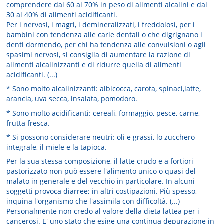
comprendere dal 60 al 70% in peso di alimenti alcalini e dal
30 al 40% di alimenti acidificanti.
Per i nervosi, i magri, i demineralizzati, i freddolosi, per i
bambini con tendenza alle carie dentali o che digrignano i
denti dormendo, per chi ha tendenza alle convulsioni o agli
spasimi nervosi, si consiglia di aumentare la razione di
alimenti alcalinizzanti e di ridurre quella di alimenti
acidificanti. (...)
* Sono molto alcalinizzanti: albicocca, carota, spinaci,latte,
arancia, uva secca, insalata, pomodoro.
* Sono molto acidificanti: cereali, formaggio, pesce, carne,
frutta fresca.
* Si possono considerare neutri: oli e grassi, lo zucchero
integrale, il miele e la tapioca.
Per la sua stessa composizione, il latte crudo e a fortiori
pastorizzato non può essere l'alimento unico o quasi del
malato in generale e del vecchio in particolare. In alcuni
soggetti provoca diarree; in altri costipazioni. Più spesso,
inquina l'organismo che l'assimila con difficoltà. (...)
Personalmente non credo al valore della dieta lattea per i
cancerosi. E' uno stato che esige una continua depurazione in