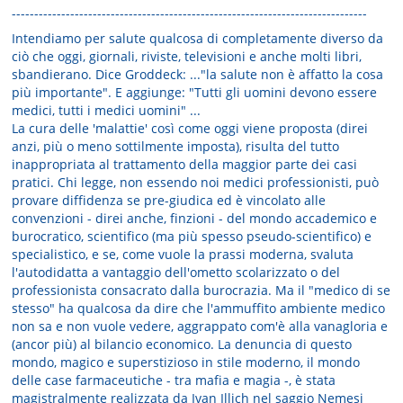
-------------------------------------------------------------------------------
Intendiamo per salute qualcosa di completamente diverso da
ciò che oggi, giornali, riviste, televisioni e anche molti libri,
sbandierano. Dice Groddeck: ..."la salute non è affatto la cosa
più importante". E aggiunge: "Tutti gli uomini devono essere
medici, tutti i medici uomini" ...
La cura delle 'malattie' così come oggi viene proposta (direi
anzi, più o meno sottilmente imposta), risulta del tutto
inappropriata al trattamento della maggior parte dei casi
pratici. Chi legge, non essendo noi medici professionisti, può
provare diffidenza se pre-giudica ed è vincolato alle
convenzioni - direi anche, finzioni - del mondo accademico e
burocratico, scientifico (ma più spesso pseudo-scientifico) e
specialistico, e se, come vuole la prassi moderna, svaluta
l'autodidatta a vantaggio dell'ometto scolarizzato o del
professionista consacrato dalla burocrazia. Ma il "medico di se
stesso" ha qualcosa da dire che l'ammuffito ambiente medico
non sa e non vuole vedere, aggrappato com'è alla vanagloria e
(ancor più) al bilancio economico. La denuncia di questo
mondo, magico e superstizioso in stile moderno, il mondo
delle case farmaceutiche - tra mafia e magia -, è stata
magistralmente realizzata da Ivan Illich nel saggio Nemesi