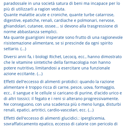
paradossale in una società satura di beni ma incapace per lo
più di utilizzarli a ragion veduta.
Quante malattie acute e croniche, quante turbe catarrose,
digestive, epatiche, renali, cardiache e polmonari, nervose,
ghiandolari, cutanee, ossee... si devono alla trasgressione di
norme abbastanza semplici.
Ma quante guarigioni insperate sono frutto di una ragionevole
risistemazione alimentare, se si prescinde da ogni spirito
settario. (...)
Diversi anni fa, i biologi Richet, Lecocq, ecc., hanno dimostrato
che le vitamine sintetiche della farmacologia non hanno
potere nutritivo, limitandosi a esercitare una funzionale
azione eccitante. (...)
Effetti dell'eccesso di alimenti protidici: quando la razione
alimentare è troppo ricca di carne, pesce, uova, formaggio,
ecc., il sangue e le cellule si caricano di purine, d'acido urico e
di altri tossici; il fegato e i reni si alterano progressivamente.
Ne conseguono, con una scadenza più o meno lunga, disturbi
renali, epatici, artritici, cardio-vascolari, ecc. (...)
Effetti dell'eccesso di alimenti glucidici.: iperglicemia,
sovraffaticamento epatico, eccesso di calorie con pericolo di