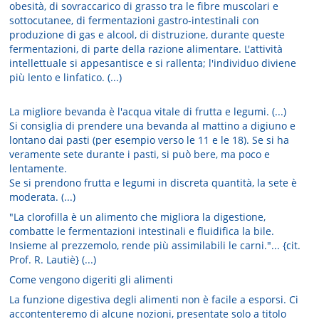
obesità, di sovraccarico di grasso tra le fibre muscolari e
sottocutanee, di fermentazioni gastro-intestinali con
produzione di gas e alcool, di distruzione, durante queste
fermentazioni, di parte della razione alimentare. L'attività
intellettuale si appesantisce e si rallenta; l'individuo diviene
più lento e linfatico. (...)
La migliore bevanda è l'acqua vitale di frutta e legumi. (...)
Si consiglia di prendere una bevanda al mattino a digiuno e
lontano dai pasti (per esempio verso le 11 e le 18). Se si ha
veramente sete durante i pasti, si può bere, ma poco e
lentamente.
Se si prendono frutta e legumi in discreta quantità, la sete è
moderata. (...)
"La clorofilla è un alimento che migliora la digestione,
combatte le fermentazioni intestinali e fluidifica la bile.
Insieme al prezzemolo, rende più assimilabili le carni."... {cit.
Prof. R. Lautiè} (...)
Come vengono digeriti gli alimenti
La funzione digestiva degli alimenti non è facile a esporsi. Ci
accontenteremo di alcune nozioni, presentate solo a titolo