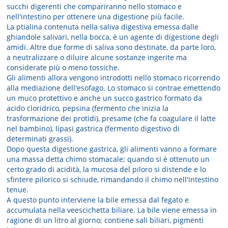
succhi digerenti che compariranno nello stomaco e
nell'intestino per ottenere una digestione più facile.
La ptialina contenuta nella saliva digestiva emessa dalle
ghiandole salivari, nella bocca, è un agente di digestione degli
amidi. Altre due forme di saliva sono destinate, da parte loro,
a neutralizzare o diluire alcune sostanze ingerite ma
considerate più o meno tossiche.
Gli alimenti allora vengono introdotti nello stomaco ricorrendo
alla mediazione dell'esofago. Lo stomaco si contrae emettendo
un muco protettivo e anche un succo gastrico formato da
acido cloridrico, pepsina (fermento che inizia la
trasformazione dei protidi), presame (che fa coagulare il latte
nel bambino), lipasi gastrica (fermento digestivo di
determinati grassi).
Dopo questa digestione gastrica, gli alimenti vanno a formare
una massa detta chimo stomacale; quando si è ottenuto un
certo grado di acidità, la mucosa del piloro si distende e lo
sfintere pilorico si schiude, rimandando il chimo nell'intestino
tenue.
A questo punto interviene la bile emessa dal fegato e
accumulata nella veescichetta biliare. La bile viene emessa in
ragione di un litro al giorno; contiene sali biliari, pigmenti