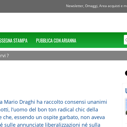
Newsletter, Omaggi, Area acquisti e mol
SSEGNA STAMPA
PUBBLICA CON ARIANNA
rvi ?
lia Mario Draghi ha raccolto consensi unanimi
otti, l’uomo del bon ton radical chic della
re che, essendo un ospite garbato, non aveva
né sulle annunciate liberalizzazioni né sulla