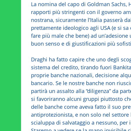
La nomina del capo di Goldman Sachs, H
rapporti più stringenti con il governo am
nostrana, sicuramente l’Italia passerà d
prettamente ideologico agli USA (e si sa
fare più male che bene) ad un’adesion
buon senso e di giustificazioni più sofist
Draghi ha fatto capire che uno degli sco
sistema del credito, tirando fuori Bankita
proprie banche nazionali, decisione alq
bancario. Se le nostre banche non riusci
partirà un assalto alla “diligenza” da par
si favoriranno alcuni gruppi piuttosto che a
delle banche come aveva fatto il suo pre
antiprotezionista, e non solo nel settor
scialuppa di salvataggio a nessuno, per 
Staremo a vedere se la mano invisibile c