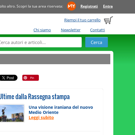
to altro. Scopri la tua area riservata:
Registrati
Entra
Riempi il tuo carrello
Chi siamo
Newsletter
Contatti
Ultime dalla Rassegna stampa
Una visione iraniana del nuovo
Medio Oriente
Leggi subito