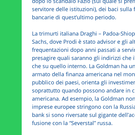
dopo lo scandalo Fazio (sul quale si prem
servitore delle istituzioni), dei baci sulla
bancarie di quest’ultimo periodo.
La trimurti italiana Draghi – Padoa-Shio
Sachs, dove Prodi è stato advisor e gli a
frequentazioni dopo anni passati a servi
presagire quali saranno gli indirizzi che 
che su quello interno. La Goldman ha una
armato della finanza americana nel mondo,
pubblico dei paesi, orienta gli investimen
soprattutto quando possono andare in co
americana. Ad esempio, la Goldman non 
imprese europee stringono con la Russia
bank si sono riversate sul gigante dell’a
fusione con la “Severstal” russa.