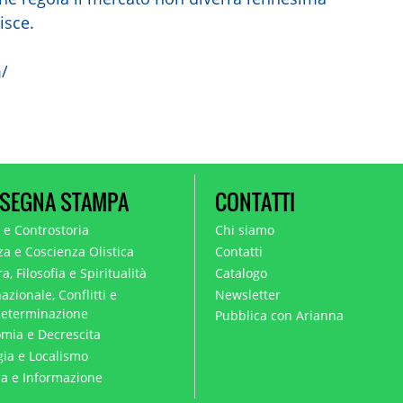
isce.
/
SEGNA STAMPA
CONTATTI
a e Controstoria
Chi siamo
za e Coscienza Olistica
Contatti
a, Filosofia e Spiritualità
Catalogo
azionale, Conflitti e
Newsletter
eterminazione
Pubblica con Arianna
mia e Decrescita
gia e Localismo
ica e Informazione