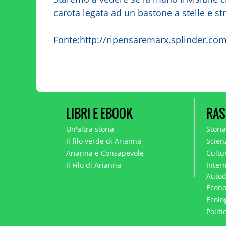
carota legata ad un bastone a stelle e str
Fonte:http://ripensaremarx.splinder.com
LIBRI E EBOOK
RAS
Un'altra storia
Stori
Il filo verde di Arianna
Scien
Arianna e Consapevole
Cultur
Il Filo di Arianna
Intern
Autod
Econo
Ecolo
Polit