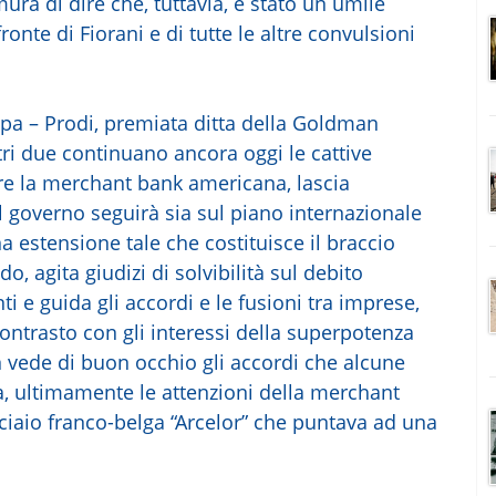
ura di dire che, tuttavia, è stato un umile
 fronte di Fiorani e di tutte le altre convulsioni
ppa – Prodi, premiata ditta della Goldman
ltri due continuano ancora oggi le cattive
re la merchant bank americana, lascia
il governo seguirà sia sul piano internazionale
 estensione tale che costituisce il braccio
 agita giudizi di solvibilità sul debito
ti e guida gli accordi e le fusioni tra imprese,
ntrasto con gli interessi della superpotenza
vede di buon occhio gli accordi che alcune
, ultimamente le attenzioni della merchant
cciaio franco-belga “Arcelor” che puntava ad una