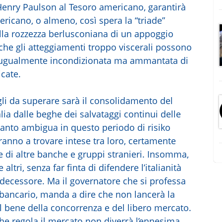
enry Paulson al Tesoro americano, garantirà
ericano, o almeno, così spera la “triade”
alla rozzezza berlusconiana di un appoggio
 che gli atteggiamenti troppo viscerali possono
e ugualmente incondizionata ma ammantata di
icate.
gli da superare sarà il consolidamento del
lia dalle beghe dei salvataggi continui delle
uanto ambigua in questo periodo di risiko
ranno a trovare intese tra loro, certamente
te di altre banche e gruppi stranieri. Insomma,
ltri, senza far finta di difendere l’italianità
decessore. Ma il governatore che si professa
e bancario, manda a dire che non lancerà la
il bene della concorrenza e del libero mercato.
he regola il mercato non diverrà l’ennesima