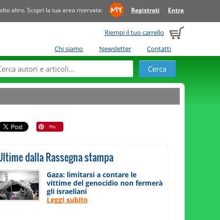
to altro. Scopri la tua area riservata:
Registrati
Entra
Riempi il tuo carrello
Chi siamo
Newsletter
Contatti
Ultime dalla Rassegna stampa
Gaza: limitarsi a contare le
vittime del genocidio non fermerà
gli israeliani
Leggi subito