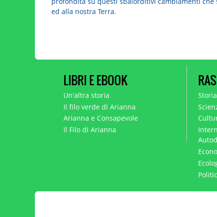
LIBRI E EBOOK
RAS
Un'altra storia
Stori
Il filo verde di Arianna
Scien
Arianna e Consapevole
Cultur
Il Filo di Arianna
Intern
Autod
Econo
Ecolo
Polit