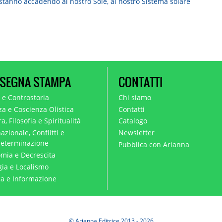
SEGNA STAMPA
CONTATTI
a e Controstoria
Chi siamo
za e Coscienza Olistica
Contatti
a, Filosofia e Spiritualità
Catalogo
azionale, Conflitti e
Newsletter
eterminazione
Pubblica con Arianna
mia e Decrescita
gia e Localismo
ica e Informazione
© Arianna Editrice 2013 - 2026