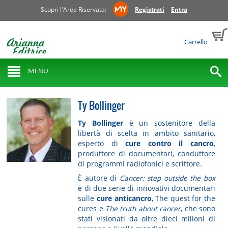
Scopri l'Area Riservata:
Registrati
Entra
Carrello
MENU
Ty Bollinger
Ty Bollinger
è un sostenitore della
libertà di scelta in ambito sanitario,
esperto di
cure contro il cancro
,
produttore di documentari, conduttore
di programmi radiofonici e scrittore.
È autore di
Cancer: step outside the box
e di due serie di innovativi documentari
sulle
cure anticancro
, The quest for the
cures e
The truth about cancer
, che sono
stati visionati da oltre dieci milioni di