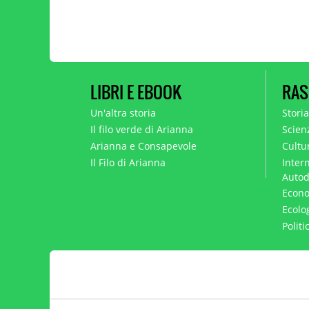
LIBRI E EBOOK
RAS
Un'altra storia
Stori
Il filo verde di Arianna
Scien
Arianna e Consapevole
Cultur
Il Filo di Arianna
Intern
Autod
Econo
Ecolo
Polit