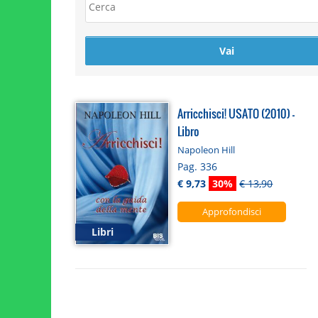
Arricchisci! USATO (2010) -
Libro
Napoleon Hill
Pag. 336
€ 9,73
30%
€ 13,90
Approfondisci
Libri