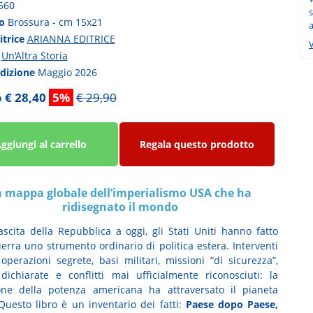
560
s
to
Brossura - cm 15x21
a
itrice
ARIANNA EDITRICE
V
a
Un'Altra Storia
edizione
Maggio 2026
 € 28,40
5%
€ 29,90
ggiungi al carrello
Regala questo prodotto
a mappa globale dell’imperialismo USA che ha
ridisegnato il mondo
ascita della Repubblica a oggi, gli Stati Uniti hanno fatto
uerra uno strumento ordinario di politica estera. Interventi
 operazioni segrete, basi militari, missioni “di sicurezza”,
dichiarate e conflitti mai ufficialmente riconosciuti: la
one della potenza americana ha attraversato il pianeta
 Questo libro è un inventario dei fatti:
Paese dopo Paese,