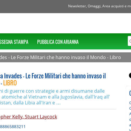
Newsletter, Omaggi, Area acquisti e mol
SSEGNA STAMPA
PUBBLICA CON ARIANNA
es - Le Forze Militari che hanno invaso il Mondo - Libro
 Invades - Le Forze Militari che hanno invaso il
 -
LIBRO
i di guerre con strategie e armi disumane dalle
tomiche al Vietnam e alla Jugoslavia, dall'Iraq all'
stan, dalla Libia all'Iran e …
A
opher Kelly
,
Stuart Laycock
88865883211