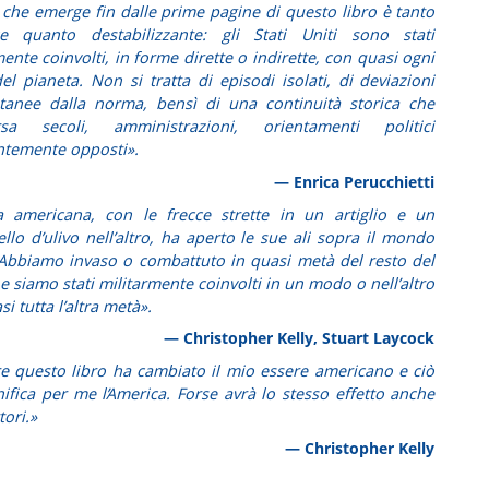
o che emerge fin dalle prime pagine di questo libro è tanto
ce quanto destabilizzante: gli Stati Uniti sono stati
ente coinvolti, in forme dirette o indirette, con quasi ogni
el pianeta. Non si tratta di episodi isolati, di deviazioni
anee dalla norma, bensì di una continuità storica che
ersa secoli, amministrazioni, orientamenti politici
temente opposti».
— Enrica Perucchietti
la americana, con le frecce strette in un artiglio e un
llo d’ulivo nell’altro, ha aperto le sue ali sopra il mondo
 Abbiamo invaso o combattuto in quasi metà del resto del
 siamo stati militarmente coinvolti in un modo o nell’altro
i tutta l’altra metà».
— Christopher Kelly, Stuart Laycock
re questo libro ha cambiato il mio essere americano e ciò
nifica per me l’America. Forse avrà lo stesso effetto anche
tori.»
— Christopher Kelly