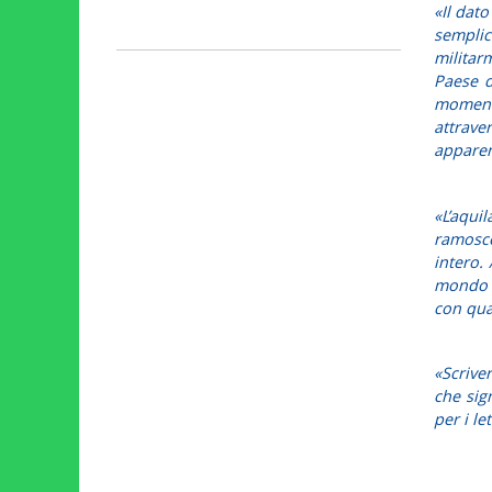
«Il dat
sempli
militarm
Paese d
moment
attrav
apparen
«L’aqui
ramosce
intero.
mondo e
con quas
«Scrive
che sig
per i let