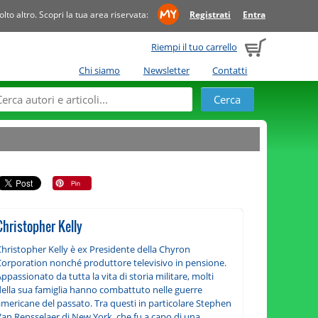
to altro. Scopri la tua area riservata:
Registrati
Entra
Riempi il tuo carrello
Chi siamo
Newsletter
Contatti
Christopher Kelly
Christopher Kelly è ex Presidente della Chyron
Corporation nonché produttore televisivo in pensione.
ppassionato da tutta la vita di storia militare, molti
della sua famiglia hanno combattuto nelle guerre
americane del passato. Tra questi in particolare Stephen
Van Rensselaer di New York, che fu a capo di una