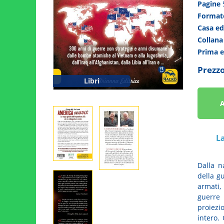
Pagine
Forma
Casa ed
Collan
Prima 
Prezzo
Libri
A
L
Dalla n
della g
armati,
guerre 
proiezi
intero.