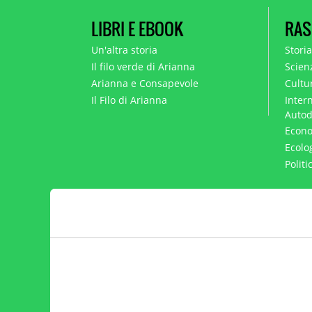
LIBRI E EBOOK
RAS
Un'altra storia
Stori
Il filo verde di Arianna
Scien
Arianna e Consapevole
Cultur
Il Filo di Arianna
Intern
Autod
Econo
Ecolo
Polit