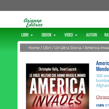
LIBRI
EBOOK
VIDEO
AUTORI
RA
Home
/
Libri
/
Un'altra Storia
/
America Invad
America
Mondo
300 ann
bombe a
Afghani
Christ
ISBN
97