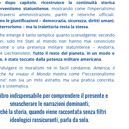
lo dopo capitolo, ricostruisce la continuità storica
terventismo statunitense
, mostrando come l’imperialismo
raversi amministrazioni, partiti e retoriche ufficiali.
o le giustificazioni – democrazia, sicurezza, diritti umani,
 terrorismo – ma la traiettoria resta la stessa
.
 che emerge è tanto semplice quanto sconvolgente: secondo
ori, solo tre Stati al mondo non hanno mai conosciuto
sione o una presenza militare statunitense – Andorra,
e Liechtenstein.
Tutto il resto del pianeta, in un modo o
tro, è stato toccato dalla potenza militare americana
.
ndulgere in moralismi né in facili condanne,
America, il
che ha invaso il Mondo
mostra come l’“eccezionalismo
no” non sia un mito astratto, ma una pratica concreta,
a e sistematica.
libro indispensabile per comprendere il presente e
smascherare le narrazioni dominanti,
ché la storia, quando viene raccontata senza filtri
ideologici rassicuranti, parla da sola.