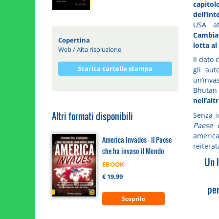
capito
dell’in
USA att
Cambian
Copertina
lotta al
Web
/
Alta risoluzione
Il dato
Scarica cartella stampa
gli aut
un’inva
Bhutan 
nell’al
Altri formati disponibili
Senza i
Paese 
america
America Invades - Il Paese
reiterat
che ha invaso il Mondo
Un 
EBOOK
€ 19,99
per
Scoprilo