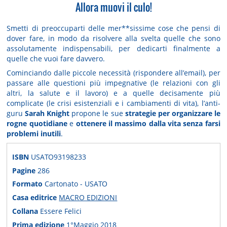
Allora muovi il culo!
Smetti di preoccuparti delle mer**sissime cose che pensi di
dover fare, in modo da risolvere alla svelta quelle che sono
assolutamente indispensabili, per dedicarti finalmente a
quelle che vuoi fare davvero.
Cominciando dalle piccole necessità (rispondere all’email), per
passare alle questioni più impegnative (le relazioni con gli
altri, la salute e il lavoro) e a quelle decisamente più
complicate (le crisi esistenziali e i cambiamenti di vita), l’anti-
guru
Sarah Knight
propone le sue
strategie per organizzare le
rogne quotidiane
e
ottenere il massimo dalla vita senza farsi
problemi inutili
.
ISBN
USATO93198233
Pagine
286
Formato
Cartonato - USATO
Casa editrice
MACRO EDIZIONI
Collana
Essere Felici
Prima edizione
1°Maggio 2018