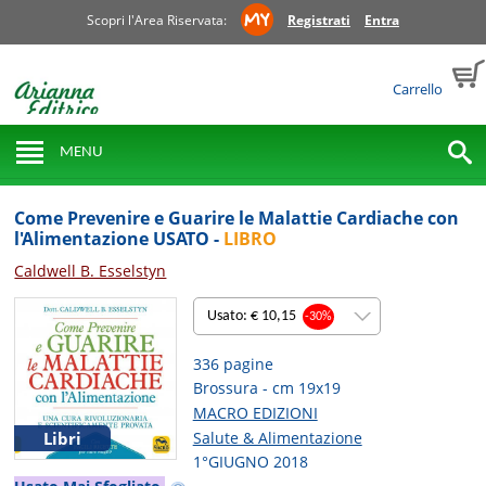
Scopri l'Area Riservata:
Registrati
Entra
Carrello
MENU
Come Prevenire e Guarire le Malattie Cardiache con
l'Alimentazione USATO -
LIBRO
Caldwell B. Esselstyn
Usato: € 10,15
-30%
336 pagine
Brossura - cm 19x19
MACRO EDIZIONI
Salute & Alimentazione
Libri
1°GIUGNO 2018