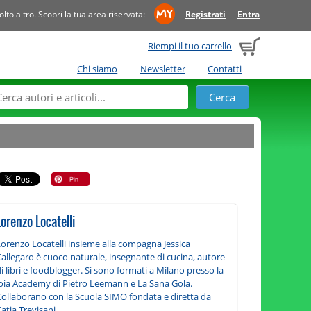
to altro. Scopri la tua area riservata:
Registrati
Entra
Riempi il tuo carrello
Chi siamo
Newsletter
Contatti
Lorenzo Locatelli
Lorenzo Locatelli insieme alla compagna Jessica
allegaro è cuoco naturale, insegnante di cucina, autore
i libri e foodblogger. Si sono formati a Milano presso la
Joia Academy di Pietro Leemann e La Sana Gola.
Collaborano con la Scuola SIMO fondata e diretta da
atia Trevisani.