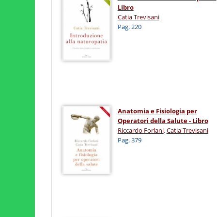
Libro
Catia Trevisani
Pag. 220
Anatomia e Fisiologia per
Operatori della Salute - Libro
Riccardo Forlani
,
Catia Trevisani
Pag. 379