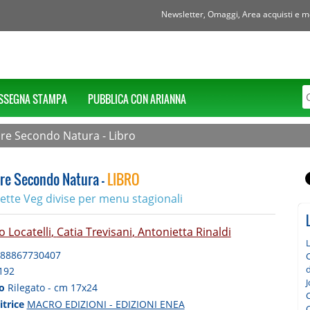
Newsletter, Omaggi, Area acquisti e mol
SSEGNA STAMPA
PUBBLICA CON ARIANNA
re Secondo Natura - Libro
re Secondo Natura -
LIBRO
ette Veg divise per menu stagionali
 Locatelli
,
Catia Trevisani
,
Antonietta Rinaldi
88867730407
C
d
192
to
Rilegato - cm 17x24
itrice
MACRO EDIZIONI - EDIZIONI ENEA
C