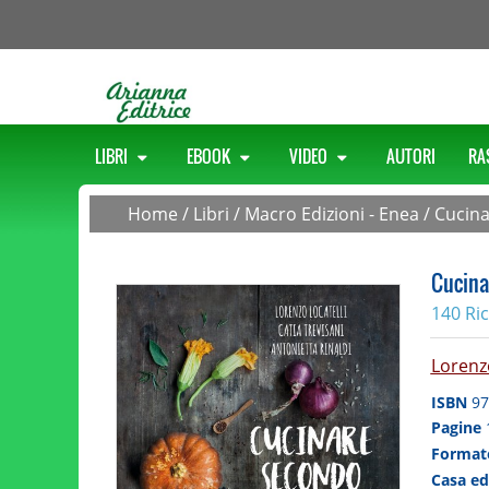
LIBRI
EBOOK
VIDEO
AUTORI
RA
Home
/
Libri
/
Macro Edizioni - Enea
/
Cucina
Cucina
140 Ric
Lorenzo
ISBN
97
Pagine
Forma
Casa ed