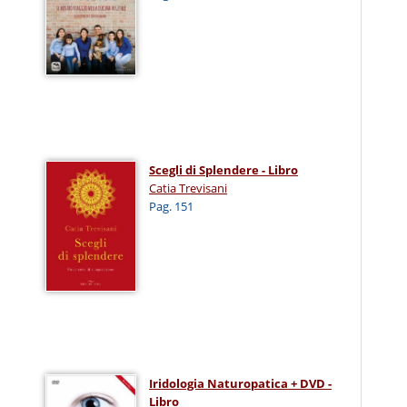
Scegli di Splendere - Libro
Catia Trevisani
Pag. 151
Iridologia Naturopatica + DVD -
Libro