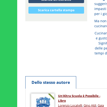
suggeris
impasti 
Scarica cartella stampa
per i gi
Ma non 
cucinar
Cucinar
e gust
Signi
delle p
tempi de
Dello stesso autore
Un'Altra Scuola è Possibile -
Libro
Lorenzo Locatelli
,
Gino Aldi
,
Gaia