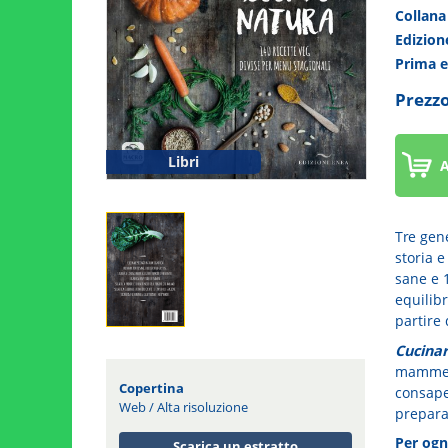
Collan
Edizio
Prima 
Prezzo
Libri
A
Tre gene
storia e
sane e 1
equilibr
partire 
Cucina
mamme c
Copertina
consape
Web
/
Alta risoluzione
preparaz
Per ogn
Scarica un estratto