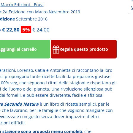
a
Macro Edizioni - Enea
V
ne
2a Edizione con Macro Novembre 2019
edizione
Settembre 2016
 € 22,80
5%
€ 24,00
ggiungi al carrello
Regala questo prodotto
razioni, Lorenzo, Catia e Antonietta ci raccontano la loro
 ci propongono tante ricette facili da preparare, gustose,
00% veg, che seguono i ritmi delle stagioni e rispettano gli
i dell’uomo e del pianeta. Una rivoluzione silenziosa può
dai fornelli, e può essere divertente, facile e sfiziosa!
re Secondo Natura
è un libro di ricette semplici, per le
he lavorano, per le famiglie che vogliono mangiare con
volezza e con gusto senza dover impazzire dietro
ioni difficili.
i stagione sono proposti menu completi
, che