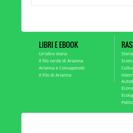
LIBRI E EBOOK
RAS
Un'altra storia
Stori
Il filo verde di Arianna
Scien
Arianna e Consapevole
Cultur
Il Filo di Arianna
Intern
Autod
Econo
Ecolo
Polit