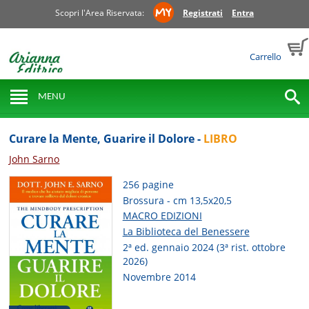
Scopri l'Area Riservata:
Registrati
Entra
Carrello
MENU
Curare la Mente, Guarire il Dolore -
LIBRO
John Sarno
256 pagine
Brossura - cm 13,5x20,5
MACRO EDIZIONI
La Biblioteca del Benessere
2ª ed. gennaio 2024 (3ª rist. ottobre
2026)
Novembre 2014