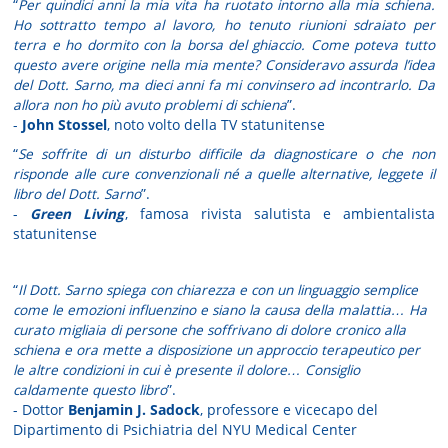
“
Per quindici anni la mia vita ha ruotato intorno alla mia schiena.
Ho sottratto tempo al lavoro, ho tenuto riunioni sdraiato per
terra e ho dormito con la borsa del ghiaccio. Come poteva tutto
questo avere origine nella mia mente? Consideravo assurda l’idea
del Dott. Sarno, ma dieci anni fa mi convinsero ad incontrarlo. Da
allora non ho più avuto problemi di schiena
”.
-
John Stossel
, noto volto della TV statunitense
“
Se soffrite di un disturbo difficile da diagnosticare o che non
risponde alle cure convenzionali né a quelle alternative, leggete il
libro del Dott. Sarno
”.
-
Green Living
, famosa rivista salutista e ambientalista
statunitense
“
Il Dott. Sarno spiega con chiarezza e con un linguaggio semplice
come le emozioni influenzino e siano la causa della malattia… Ha
curato migliaia di persone che soffrivano di dolore cronico alla
schiena e ora mette a disposizione un approccio terapeutico per
le altre condizioni in cui è presente il dolore… Consiglio
caldamente questo libro
”.
- Dottor
Benjamin J. Sadock
, professore e vicecapo del
Dipartimento di Psichiatria del NYU Medical Center