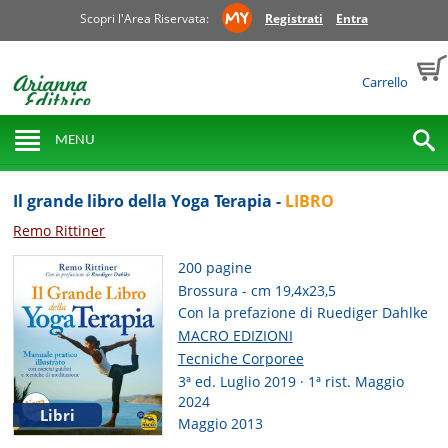
Scopri l'Area Riservata:
Registrati
Entra
Carrello
MENU
Il grande libro della Yoga Terapia -
LIBRO
Remo Rittiner
200 pagine
Brossura - cm 19,4x23,5
Con la prefazione di Ruediger Dahlke
MACRO EDIZIONI
Tecniche Corporee
3ª ed. Luglio 2019 · 1ª rist. Maggio
2024
Libri
Maggio 2013