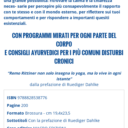
una grande possibilità: ritrovare la calma e la chiarezza
neces- sarie per percepire più consapevolmente il rapporto
con te stesso e con il mondo esterno, per riflettere sui tuoi
comportamenti e per rispondere a importanti quesiti
esistenziali.
CON PROGRAMMI MIRATI PER OGNI PARTE DEL
CORPO
E CONSIGLI AYURVEDICI PER I PIÙ COMUNI DISTURBI
CRONICI
“Remo Rittiner non solo insegna lo yoga, ma lo vive in ogni
istante”
dalla prefazione di Ruediger Dahlke
ISBN
9788828538776
Pagine
200
Formato
Brossura - cm 19,4x23,5
Sottotitoli
Con la prefazione di Ruediger Dahlke