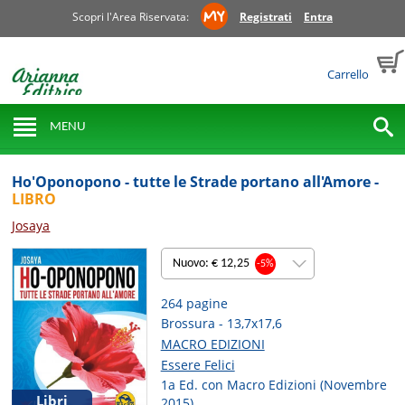
Scopri l'Area Riservata:
Registrati
Entra
Carrello
MENU
Ho'Oponopono - tutte le Strade portano all'Amore -
LIBRO
Josaya
Nuovo: € 12,25
-5%
264 pagine
Brossura - 13,7x17,6
MACRO EDIZIONI
Essere Felici
1a Ed. con Macro Edizioni (Novembre
Libri
2015)