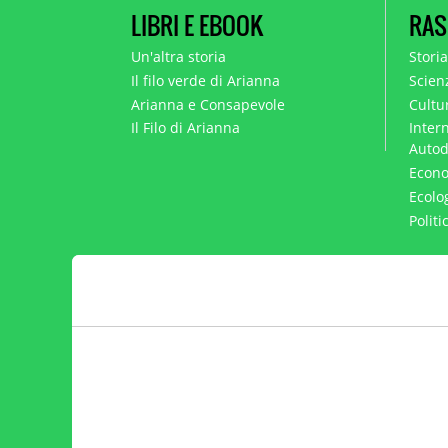
LIBRI E EBOOK
RAS
Un'altra storia
Stori
Il filo verde di Arianna
Scien
Arianna e Consapevole
Cultur
Il Filo di Arianna
Intern
Autod
Econo
Ecolo
Polit