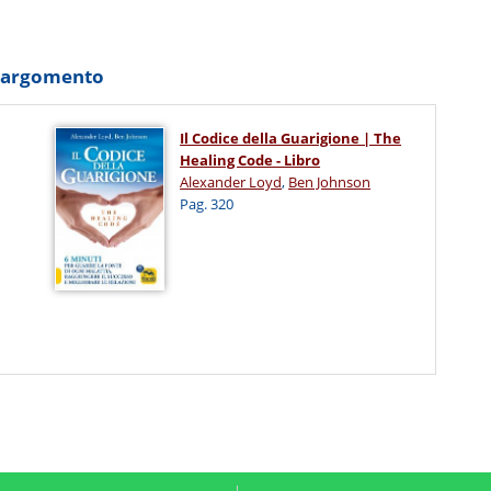
o argomento
Il Codice della Guarigione | The
Healing Code - Libro
Alexander Loyd
,
Ben Johnson
Pag. 320