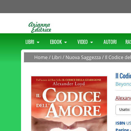
LIBRI
EBOOK
VIDEO
AUTORI
RA
Home
/
Libri
/
Nuova Saggezza
/
Il Codice d
Il Cod
Beyond
Alexan
Usato:
ISBN
U
Pagine