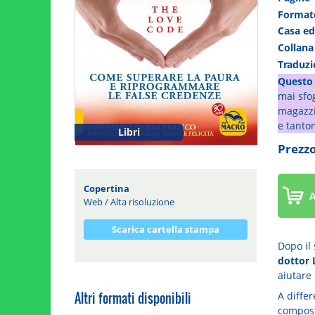
Forma
Casa ed
Collan
Traduz
Questo 
mai sfog
magazzin
e tanto
Libri
Prezzo
Copertina
A
Web
/
Alta risoluzione
Scarica cartella stampa
Dopo il
dottor 
aiutare 
Altri formati disponibili
A differ
composta