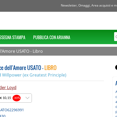
Newsletter, Omaggi, Area acquisti e mol
SSEGNA STAMPA
PUBBLICA CON ARIANNA
ell'Amore USATO - Libro
ice dell'Amore USATO -
LIBRO
 Willpower (ex Greatest Principle)
der Loyd
 € 10,15
-30%
a
SATO62296991
p
430
p