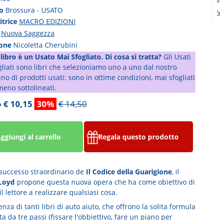
to
Brossura - USATO
V
itrice
MACRO EDIZIONI
a
Nuova Saggezza
ione
Nicoletta Cherubini
libro è un Usato Mai Sfogliato. Di cosa si tratta?
Gli Usati
liati sono libri che selezioniamo uno a uno dal nostro
o di prodotti usati: sono in ottime condizioni, mai sfogliati
meno sottolineati.
 € 10,15
30%
€ 14,50
ggiungi al carrello
Regala questo prodotto
 successo straordinario de
Il Codice della Guarigione
, il
Loyd
propone questa nuova opera che ha come obiettivo di
il lettore a realizzare qualsiasi cosa.
enza di tanti libri di auto aiuto, che offrono la solita formula
 da tre passi (fissare l'obbiettivo, fare un piano per