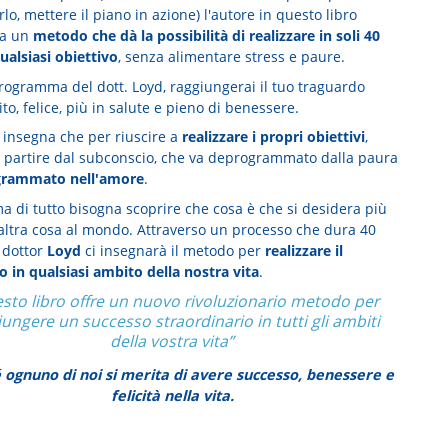
rlo, mettere il piano in azione) l'autore in questo libro
ta un
metodo che dà la possibilità di realizzare in soli 40
ualsiasi obiettivo
, senza alimentare stress e paure.
programma del dott. Loyd, raggiungerai il tuo traguardo
ito, felice, più in salute e pieno di benessere.
e insegna che per riuscire a
realizzare i propri obiettivi
,
 partire dal subconscio, che va deprogrammato dalla paura
grammato nell'amore
.
a di tutto bisogna scoprire che cosa è che si desidera più
 altra cosa al mondo. Attraverso un processo che dura 40
l dottor
Loyd
ci insegnarà il metodo per
realizzare il
o in qualsiasi ambito della nostra vita
.
sto libro offre un nuovo rivoluzionario metodo per
iungere un successo straordinario in tutti gli ambiti
della vostra vita”
 ognuno di noi si merita di avere successo, benessere e
felicità nella vita.