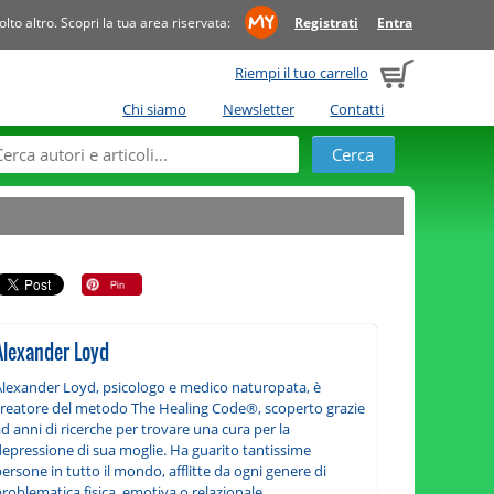
to altro. Scopri la tua area riservata:
Registrati
Entra
Riempi il tuo carrello
Chi siamo
Newsletter
Contatti
Alexander Loyd
Alexander Loyd, psicologo e medico naturopata, è
creatore del metodo The Healing Code®, scoperto grazie
d anni di ricerche per trovare una cura per la
depressione di sua moglie. Ha guarito tantissime
ersone in tutto il mondo, afflitte da ogni genere di
roblematica fisica, emotiva o relazionale.