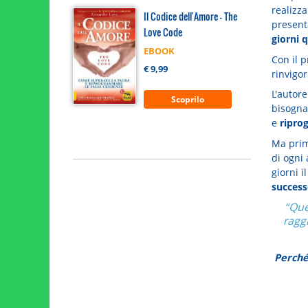
realizza
Il Codice dell'Amore - The
presen
Love Code
giorni q
EBOOK
Con il 
€ 9,99
rinvigor
L'autor
Scoprilo
bisogna
e
ripro
Ma prim
di ogni
giorni i
success
“Que
ragg
Perché