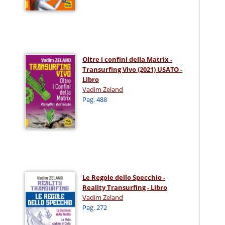
Oltre i confini della Matrix -
Transurfing Vivo (2021) USATO -
Libro
Vadim Zeland
Pag. 488
Le Regole dello Specchio -
Reality Transurfing - Libro
Vadim Zeland
Pag. 272