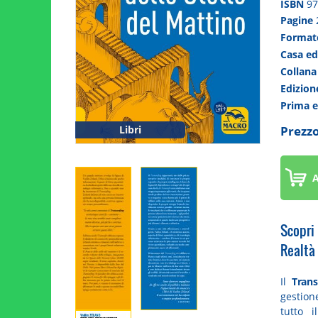
ISBN
97
Pagine
Forma
Casa ed
Collan
Edizio
Prima 
Prezzo
Libri
A
Scopri
Realtà
Il
Trans
gestion
tutto 