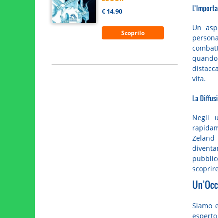
L’Importa
€ 14,90
Un aspe
Scoprilo
persona
combat
quando
distacca
vita.
La Diffusi
Negli 
rapidam
Zeland 
diventa
pubblic
scoprire
Un’Occ
Siamo e
esperto