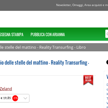
Newsletter, Omaggi, Area acquisti e mol
SSEGNA STAMPA
PUBBLICA CON ARIANNA
elle stelle del mattino - Reality Transurfing - Libro
cio delle stelle del mattino - Reality Transurfing -
D
Zeland
q
i
T
 € 19,85
-5%
V
E