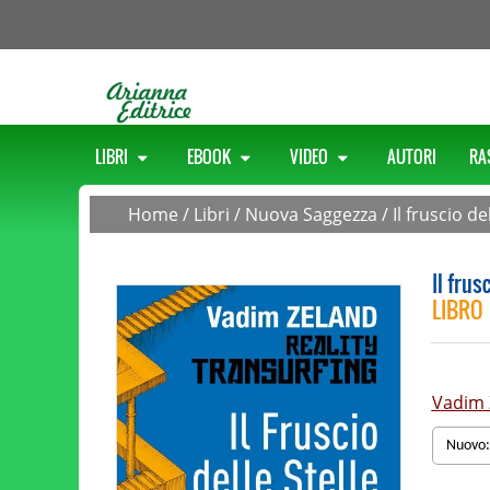
LIBRI
EBOOK
VIDEO
AUTORI
RA
Home
/
Libri
/
Nuova Saggezza
/
Il fruscio d
Il frus
LIBRO
Vadim 
Nuovo: