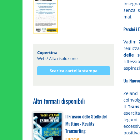
insegn
senza 
mai.
Perché i 
Vadim Z
realizza
Copertina
delle 
Web
/
Alta risoluzione
rifless
aspirazi
Scarica cartella stampa
Un Nuovo 
Zeland
coinvol
Altri formati disponibili
Il
Trans
esercita
Il Fruscio delle Stelle del
legami
Mattino - Reality
eccessi
Transurfing
positiva
EBOOK