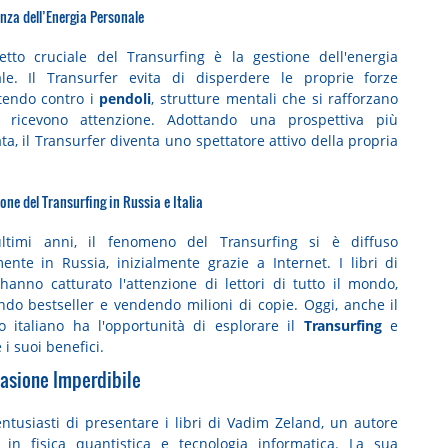
nza dell’Energia Personale
tto cruciale del Transurfing è la gestione dell'energia
le. Il Transurfer evita di disperdere le proprie forze
tendo contro i
pendoli
, strutture mentali che si rafforzano
 ricevono attenzione. Adottando una prospettiva più
ta, il Transurfer diventa uno spettatore attivo della propria
one del Transurfing in Russia e Italia
ultimi anni, il fenomeno del Transurfing si è diffuso
ente in Russia, inizialmente grazie a Internet. I libri di
hanno catturato l'attenzione di lettori di tutto il mondo,
ndo bestseller e vendendo milioni di copie. Oggi, anche il
o italiano ha l'opportunità di esplorare il
Transurfing
e
 i suoi benefici.
asione Imperdibile
ntusiasti di presentare i libri di Vadim Zeland, un autore
 in fisica quantistica e tecnologia informatica. La sua