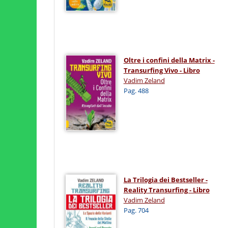
Oltre i confini della Matrix -
Transurfing Vivo - Libro
Vadim Zeland
Pag. 488
La Trilogia dei Bestseller -
Reality Transurfing - Libro
Vadim Zeland
Pag. 704