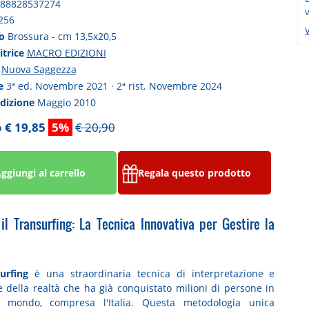
88828537274
v
256
V
to
Brossura - cm 13,5x20,5
itrice
MACRO EDIZIONI
a
Nuova Saggezza
ne
3ª ed. Novembre 2021 · 2ª rist. Novembre 2024
edizione
Maggio 2010
 € 19,85
5%
€ 20,90
ggiungi al carrello
Regala questo prodotto
 il Transurfing: La Tecnica Innovativa per Gestire la
urfing
è una straordinaria tecnica di interpretazione e
e della realtà che ha già conquistato milioni di persone in
il mondo, compresa l'Italia. Questa metodologia unica