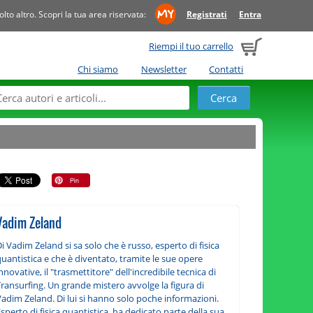
to altro. Scopri la tua area riservata:
Registrati
Entra
Riempi il tuo carrello
Chi siamo
Newsletter
Contatti
Vadim Zeland
i Vadim Zeland si sa solo che è russo, esperto di fisica
uantistica e che è diventato, tramite le sue opere
nnovative, il "trasmettitore" dell'incredibile tecnica di
ransurfing. Un grande mistero avvolge la figura di
adim Zeland. Di lui si hanno solo poche informazioni.
sperto di fisica quantistica, ha dedicato parte della sua