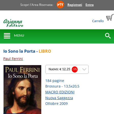
Scopri l'Area Riservata:
Registrati
Entra
Carrello
MENU
Io Sono la Porta -
LIBRO
Paul Ferrini
Nuovo: € 12,25
-5%
184 pagine
Brossura - 13,5x20,5
MACRO EDIZIONI
Nuova Saggezza
Ottobre 2009