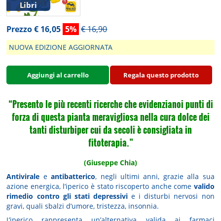
Libri
Prezzo € 16,05
5%
€ 16,90
NUOVA EDIZIONE AGGIORNATA
Aggiungi al carrello
Regala questo prodotto
“Presento le più recenti ricerche che evidenzianoi punti di
forza di questa pianta meravigliosa nella cura dolce dei
tanti disturbiper cui da secoli è consigliata in
fitoterapia.”
(Giuseppe Chia)
Antivirale
e
antibatterico
, negli ultimi anni, grazie alla sua
azione energica, l’iperico è stato riscoperto anche come
valido
rimedio contro gli stati depressivi
e i disturbi nervosi non
gravi, quali sbalzi d’umore, tristezza, insonnia.
L’iperico rappresenta un’alternativa valida ai farmaci