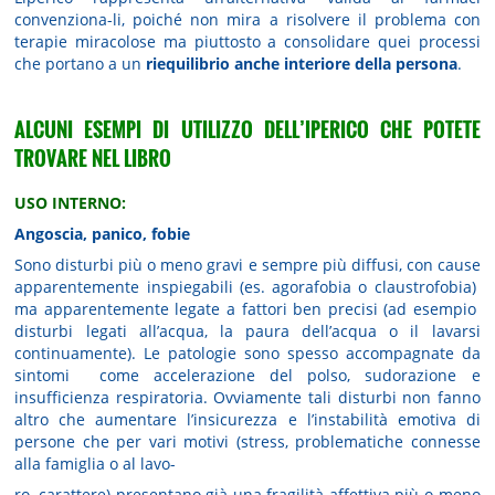
convenziona-li, poiché non mira a risolvere il problema con
terapie miracolose ma piuttosto a consolidare quei processi
che portano a un
riequilibrio anche interiore della persona
.
ALCUNI ESEMPI DI UTILIZZO DELL’IPERICO CHE POTETE
TROVARE NEL LIBRO
USO INTERNO:
Angoscia, panico, fobie
Sono disturbi più o meno gravi e sempre più diffusi, con cause
apparentemente inspiegabili (es. agorafobia o claustrofobia)
ma apparentemente legate a fattori ben precisi (ad esempio
disturbi legati all’acqua, la paura dell’acqua o il lavarsi
continuamente). Le patologie sono spesso accompagnate da
sintomi come accelerazione del polso, sudorazione e
insufficienza respiratoria. Ovviamente tali disturbi non fanno
altro che aumentare l’insicurezza e l’instabilità emotiva di
persone che per vari motivi (stress, problematiche connesse
alla famiglia o al lavo-
ro, carattere) presentano già una fragilità affettiva più o meno