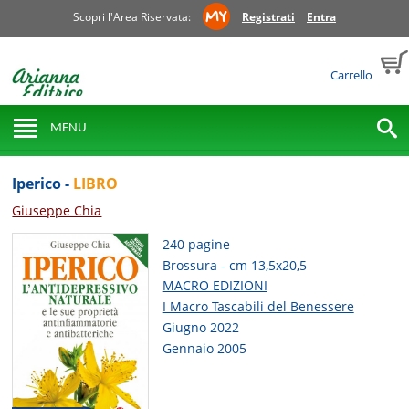
Scopri l'Area Riservata:
Registrati
Entra
Carrello
MENU
Iperico -
LIBRO
Giuseppe Chia
240 pagine
Brossura - cm 13,5x20,5
MACRO EDIZIONI
I Macro Tascabili del Benessere
Giugno 2022
Gennaio 2005