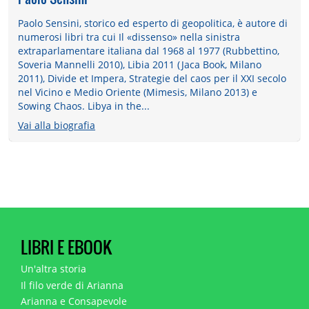
Paolo Sensini, storico ed esperto di geopolitica, è autore di
numerosi libri tra cui Il «dissenso» nella sinistra
extraparlamentare italiana dal 1968 al 1977 (Rubbettino,
Soveria Mannelli 2010), Libia 2011 (Jaca Book, Milano
2011), Divide et Impera, Strategie del caos per il XXI secolo
nel Vicino e Medio Oriente (Mimesis, Milano 2013) e
Sowing Chaos. Libya in the...
Vai alla biografia
LIBRI E EBOOK
Un'altra storia
Il filo verde di Arianna
Arianna e Consapevole