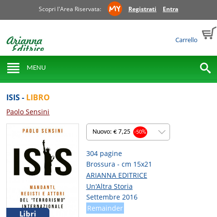
Scopri l'Area Riservata:
Registrati
Entra
Carrello
MENU
ISIS -
LIBRO
Paolo Sensini
Nuovo: € 7,25
-50%
304 pagine
Brossura - cm 15x21
ARIANNA EDITRICE
Un'Altra Storia
Settembre 2016
Remainder
Libri