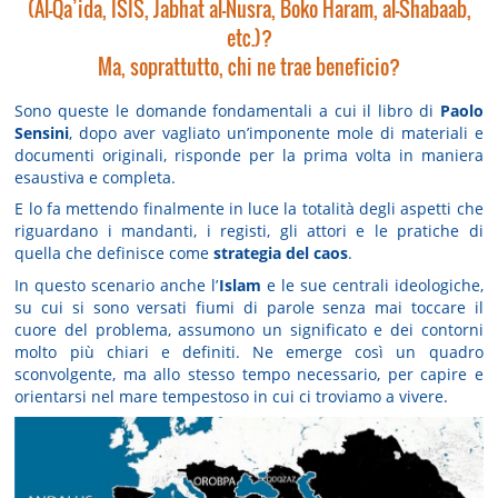
(Al-Qa’ida, ISIS, Jabhat al-Nusra, Boko Haram, al-Shabaab,
etc.)?
Ma, soprattutto, chi ne trae beneficio?
Sono queste le domande fondamentali a cui il libro di
Paolo
Sensini
, dopo aver vagliato un’imponente mole di materiali e
documenti originali, risponde per la prima volta in maniera
esaustiva e completa.
E lo fa mettendo finalmente in luce la totalità degli aspetti che
riguardano i mandanti, i registi, gli attori e le pratiche di
quella che definisce come
strategia del caos
.
In questo scenario anche l’
Islam
e le sue centrali ideologiche,
su cui si sono versati fiumi di parole senza mai toccare il
cuore del problema, assumono un significato e dei contorni
molto più chiari e definiti. Ne emerge così un quadro
sconvolgente, ma allo stesso tempo necessario, per capire e
orientarsi nel mare tempestoso in cui ci troviamo a vivere.