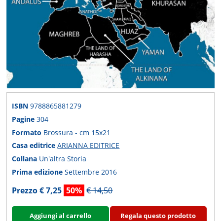
ISBN
9788865881279
Pagine
304
Formato
Brossura - cm 15x21
Casa editrice
ARIANNA EDITRICE
Collana
Un'altra Storia
Prima edizione
Settembre 2016
Prezzo € 7,25
50%
€ 14,50
Aggiungi al carrello
Regala questo prodotto