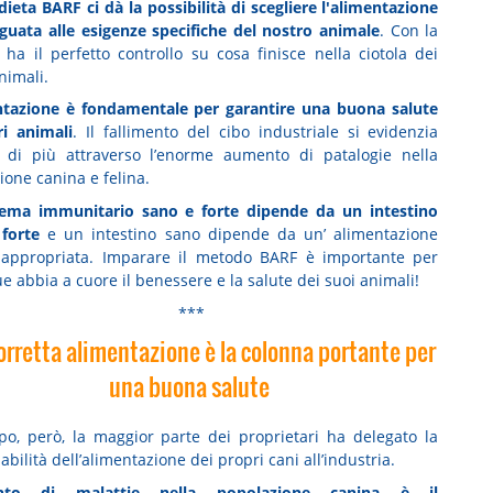
dieta BARF ci dà la possibilità di scegliere l'alimentazione
guata alle esigenze specifiche del nostro animale
. Con la
 ha il perfetto controllo su cosa finisce nella ciotola dei
nimali.
ntazione è fondamentale per garantire una buona salute
ri animali
. Il fallimento del cibo industriale si evidenzia
di più attraverso l’enorme aumento di patalogie nella
ione canina e felina.
tema immunitario sano e forte dipende da un intestino
forte
e un intestino sano dipende da un’ alimentazione
appropriata. Imparare il metodo BARF è importante per
 abbia a cuore il benessere e la salute dei suoi animali!
***
orretta alimentazione è la colonna portante per
una buona salute
po, però, la maggior parte dei proprietari ha delegato la
bilità dell’alimentazione dei propri cani all’industria.
nto di malattie nella popolazione canina è il