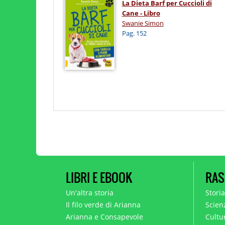
La Dieta Barf per Cuccioli di
Cane - Libro
Swanie Simon
Pag. 152
LIBRI E EBOOK
RAS
Un'altra storia
Stori
Il filo verde di Arianna
Scien
Arianna e Consapevole
Cultur