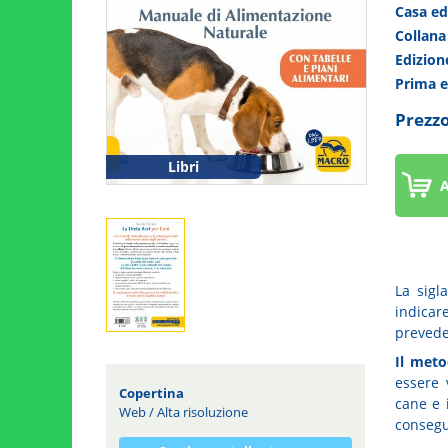
Casa ed
Collan
Edizio
Prima 
Prezzo
Libri
A
La sigl
indica
prevede
Il meto
essere 
Copertina
cane e i
Web
/
Alta risoluzione
consegu