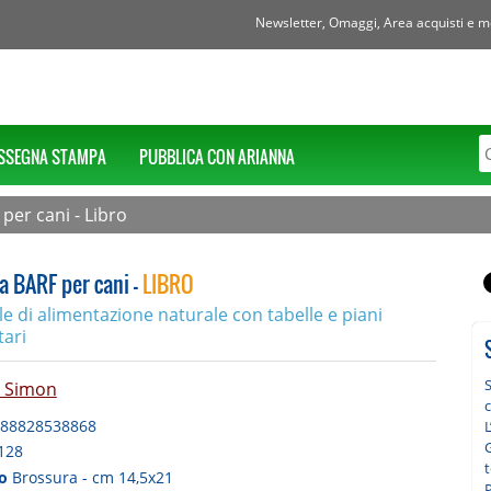
Newsletter, Omaggi, Area acquisti e mol
SSEGNA STAMPA
PUBBLICA CON ARIANNA
 per cani - Libro
a BARF per cani -
LIBRO
 di alimentazione naturale con tabelle e piani
tari
 Simon
88828538868
L
G
128
t
to
Brossura - cm 14,5x21