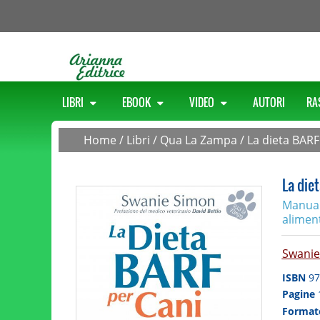
LIBRI
EBOOK
VIDEO
AUTORI
RA
Home
/
Libri
/
Qua La Zampa
/
La dieta BARF
La diet
Manuale
alimen
Swanie
ISBN
97
Pagine
Forma