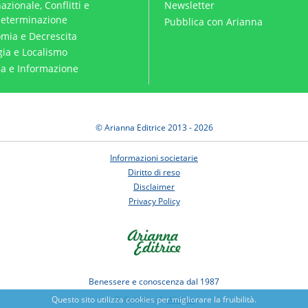
azionale, Conflitti e
Newsletter
eterminazione
Pubblica con Arianna
mia e Decrescita
gia e Localismo
ica e Informazione
© Arianna Editrice 2013 - 2026
Informazioni societarie
Diritto di reso
Disclaimer
Privacy Policy
Benessere e conoscenza dal 1987
Sviluppato da
Nimaia
Questo sito utilizza cookies per migliorare la fruibilità.