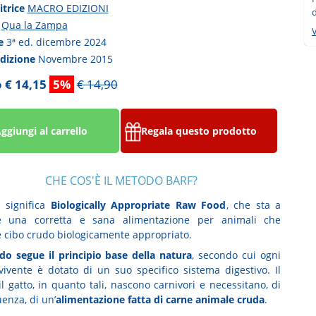
itrice
MACRO EDIZIONI
a
Qua la Zampa
V
ne
3ª ed. dicembre 2024
edizione
Novembre 2015
 € 14,15
5%
€ 14,90
ggiungi al carrello
Regala questo prodotto
CHE COS'È IL METODO BARF?
a significa
Biologically Appropriate Raw Food
, che sta a
re una corretta e sana alimentazione per animali che
 cibo crudo biologicamente appropriato.
do segue il principio base della natura
, secondo cui ogni
vivente è dotato di un suo specifico sistema digestivo. Il
l gatto, in quanto tali, nascono carnivori e necessitano, di
enza, di un’
alimentazione fatta di carne animale cruda
.