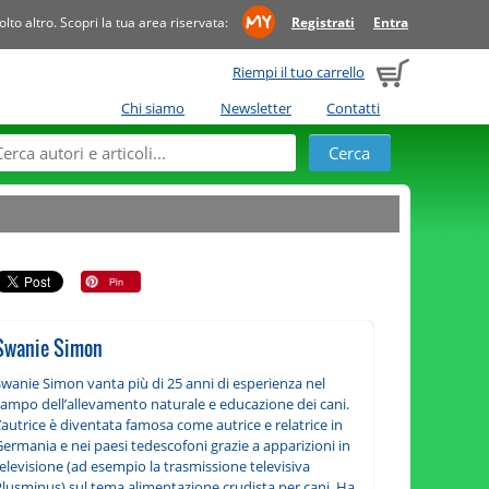
to altro. Scopri la tua area riservata:
Registrati
Entra
Riempi il tuo carrello
Chi siamo
Newsletter
Contatti
Swanie Simon
Swanie Simon vanta più di 25 anni di esperienza nel
campo dell’allevamento naturale e educazione dei cani.
’autrice è diventata famosa come autrice e relatrice in
ermania e nei paesi tedescofoni grazie a apparizioni in
elevisione (ad esempio la trasmissione televisiva
Plusminus) sul tema alimentazione crudista per cani. Ha