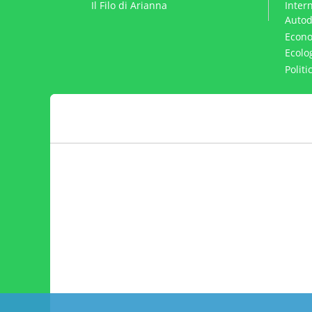
Il Filo di Arianna
Intern
Autod
Econo
Ecolo
Polit