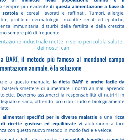
o
sempre più evidente
di questa alimentazione a base di
 scatola
e cereali lavorati e raffinati. Tumori, allergie,
tite, problemi dermatologici, malattie renali ed epatiche,
ienza immunitaria, disturbi della fertilità e della crescita
no sempre più di frequente.
entazione industriale mette in serio pericolola salute
dei nostri cani
ta BARF, il metodo più famoso al mondonel campo
imentazione animale, è la soluzione
razie a questo manuale,
la dieta BARF è anche facile da
: basterà smettere di alimentare i nostri animali aprendo
atolette. Dovremo assumerci la responsabilità di nutrirli in
eguato e sano, offrendo loro cibo crudo e biologicamente
iato.
i alimentari specifici per le diverse malattie
e una
ricca
 di ricette gustose ed equilibrate
vi aiuteranno a fare
nza con questo nuovo metodo in modo facile e veloce.
iamento della dieta porterà
incredibili benefici ai vostri