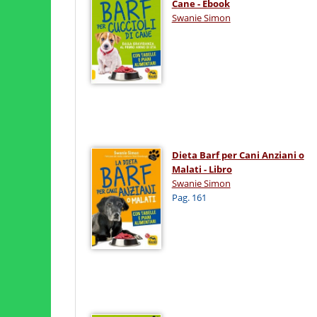
Cane - Ebook
Swanie Simon
Dieta Barf per Cani Anziani o
Malati - Libro
Swanie Simon
Pag. 161