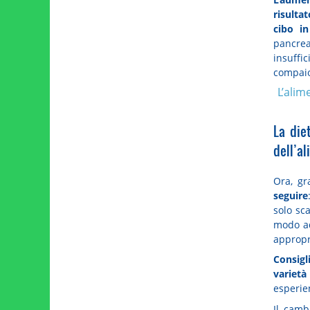
risultat
cibo in
pancrea
insuffic
compaio
L’alim
La die
dell’al
Ora, g
seguire
solo sc
modo ad
appropr
Consigl
varietà
esperie
Il camb