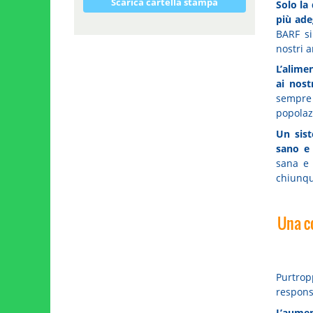
Scarica cartella stampa
Solo la 
più ade
BARF si
nostri a
L’alime
ai nost
sempre 
popolaz
Un sis
sano e 
sana e 
chiunque
Una c
Purtrop
responsa
L’aume