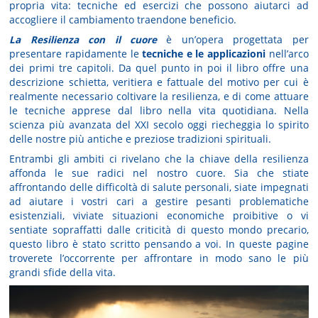
propria vita: tecniche ed esercizi che possono aiutarci ad
accogliere il cambiamento traendone beneficio.
La Resilienza con il cuore
è un’opera progettata per
presentare rapidamente le
tecniche e le applicazioni
nell’arco
dei primi tre capitoli. Da quel punto in poi il libro offre una
descrizione schietta, veritiera e fattuale del motivo per cui è
realmente necessario coltivare la resilienza, e di come attuare
le tecniche apprese dal libro nella vita quotidiana. Nella
scienza più avanzata del XXI secolo oggi riecheggia lo spirito
delle nostre più antiche e preziose tradizioni spirituali.
Entrambi gli ambiti ci rivelano che la chiave della resilienza
affonda le sue radici nel nostro cuore. Sia che stiate
affrontando delle difficoltà di salute personali, siate impegnati
ad aiutare i vostri cari a gestire pesanti problematiche
esistenziali, viviate situazioni economiche proibitive o vi
sentiate sopraffatti dalle criticità di questo mondo precario,
questo libro è stato scritto pensando a voi. In queste pagine
troverete l’occorrente per affrontare in modo sano le più
grandi sfide della vita.