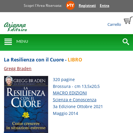
Scopri l'Area Riservata:
Registrati
Entra
Carrello
MENU
La Resilienza con il Cuore -
LIBRO
Gregg Braden
320 pagine
Brossura - cm 13,5x20,5
MACRO EDIZIONI
Scienza e Conoscenza
3a Edizione Ottobre 2021
Maggio 2014