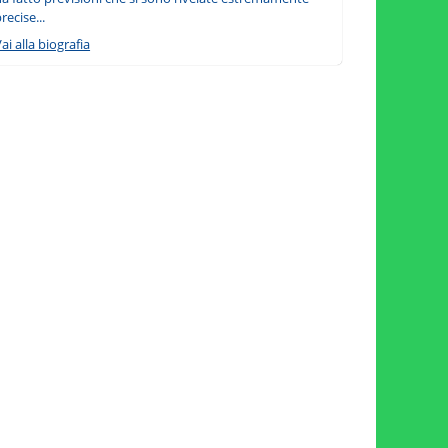
recise...
ai alla biografia