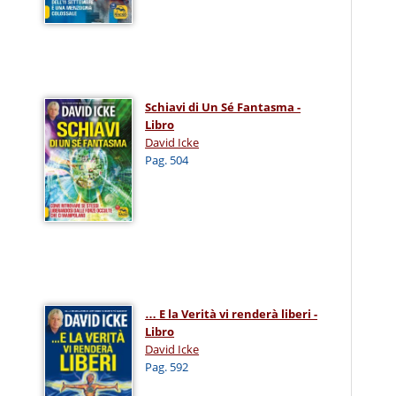
Schiavi di Un Sé Fantasma -
Libro
David Icke
Pag. 504
… E la Verità vi renderà liberi -
Libro
David Icke
Pag. 592