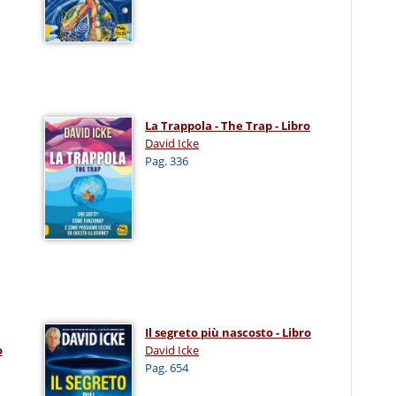
La Trappola - The Trap - Libro
David Icke
Pag. 336
Il segreto più nascosto - Libro
o
David Icke
Pag. 654