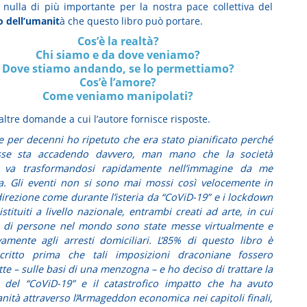
 nulla di più importante per la nostra pace collettiva del
o dell’umanit
à che questo libro può portare.
Cos’è la realtà?
Chi siamo e da dove veniamo?
Dove stiamo andando, se lo permettiamo?
Cos’è l’amore?
Come veniamo manipolati?
altre domande a cui l’autore fornisce risposte.
e per decenni ho ripetuto che era stato pianificato perché
sse sta accadendo davvero, man mano che la società
e va trasformandosi rapidamente nell’immagine da me
a. Gli eventi non si sono mai mossi così velocemente in
direzione come durante l’isteria da “CoViD-19” e i lockdown
 istituiti a livello nazionale, entrambi creati ad arte, in cui
i di persone nel mondo sono state messe virtualmente e
vamente agli arresti domiciliari. L’85% di questo libro è
scritto prima che tali imposizioni draconiane fossero
te – sulle basi di una menzogna – e ho deciso di trattare la
 del “CoViD-19” e il catastrofico impatto che ha avuto
anità attraverso l’Armageddon economica nei capitoli finali,