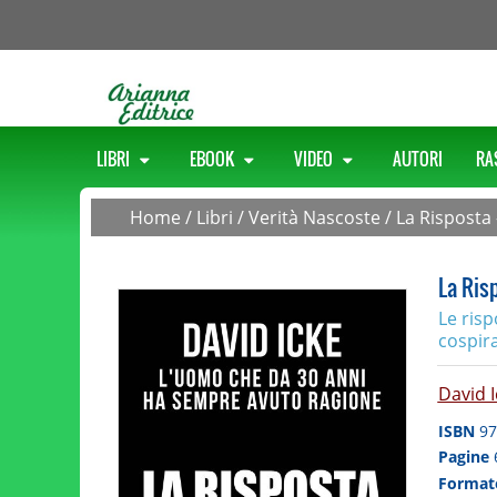
LIBRI
EBOOK
VIDEO
AUTORI
RA
Home
/
Libri
/
Verità Nascoste
/
La Risposta 
La Ris
Le ris
cospira
David I
ISBN
97
Pagine
Forma