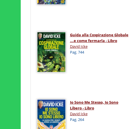
Guida alla Cospirazione Globale
…e come fermarla - Libro
David Icke
Pag. 744
Io Sono Me Stesso, Io Sono
Libero - Libro
David Icke
Pag. 264