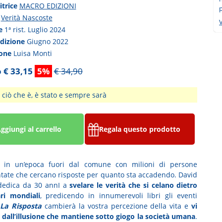
itrice
MACRO EDIZIONI
p
a
Verità Nascoste
V
ne
1ª rist. Luglio 2024
edizione
Giugno 2022
ione
Luisa Monti
 € 33,15
5%
€ 34,90
 ciò che è, è stato e sempre sarà
ggiungi al carrello
Regala questo prodotto
o in un’epoca fuori dal comune con milioni di persone
ntate che cercano risposte per quanto sta accadendo. David
 dedica da 30 annI a
svelare le verità che si celano dietro
ari mondiali
, predicendo in innumerevoli libri gli eventi
La Risposta
cambierà la vostra percezione della vita e
vi
à dall’illusione che mantiene sotto giogo la società umana
.