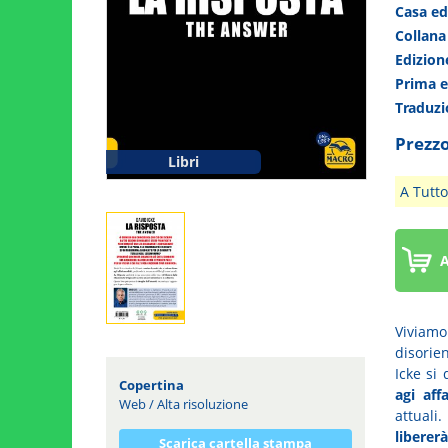
Casa ed
Collan
Edizio
Prima 
Traduz
Prezzo
Libri
A Tutto
A
Viviam
disorie
Icke si
Copertina
agi aff
Web
/
Alta risoluzione
attuali.
liberer
Scarica cartella stampa