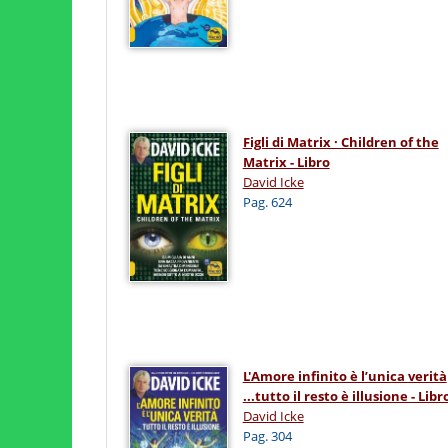
Figli di Matrix · Children of the
Matrix - Libro
David Icke
Pag. 624
L'Amore infinito è l’unica verità
...tutto il resto è illusione - Libr
David Icke
Pag. 304