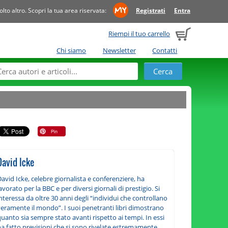
to altro. Scopri la tua area riservata:
Registrati
Entra
Riempi il tuo carrello
Chi siamo
Newsletter
Contatti
David Icke
avid Icke, celebre giornalista e conferenziere, ha
avorato per la BBC e per diversi giornali di prestigio. Si
nteressa da oltre 30 anni degli “individui che controllano
veramente il mondo”. I suoi penetranti libri dimostrano
uanto sia sempre stato avanti rispetto ai tempi. In essi
ha fatto previsioni che si sono rivelate estremamente