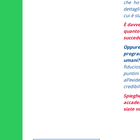
che ho
dettagli
cui è st
È davve
quanto 
succed
Oppure
progra
umani?
fiducio
puntini 
all’evi
credibil
Spiegh
accaden
siate v