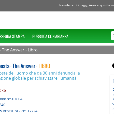
Newsletter, Omaggi, Area acquisti e mol
SSEGNA STAMPA
PUBBLICA CON ARIANNA
- The Answer - Libro
posta - The Answer -
LIBRO
poste dell'uomo che da 30 anni denuncia la
zione globale per schiavizzare l'umanità
D
cke
l
88828507604
i
640
q
to
Brossura - cm 17x24