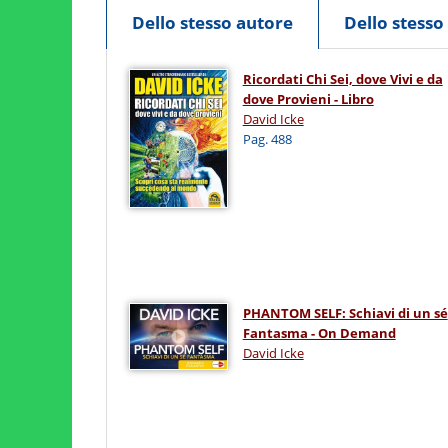
Dello stesso autore
Dello stess
Ricordati Chi Sei, dove Vivi e da
dove Provieni - Libro
David Icke
Pag. 488
PHANTOM SELF: Schiavi di un sé
Fantasma - On Demand
David Icke