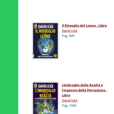
Il Risveglio del Leone - Libro
David Icke
Pag. 800
L'Imbroglio della Realtà e
l'Inganno della Percezione -
Libro
David Icke
Pag. 1040