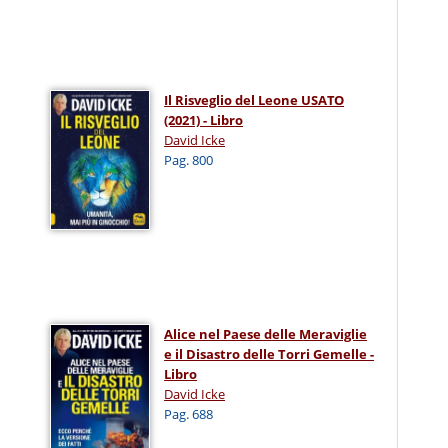
Il Risveglio del Leone USATO
(2021) - Libro
David Icke
Pag. 800
Alice nel Paese delle Meraviglie
e il Disastro delle Torri Gemelle -
Libro
David Icke
Pag. 688