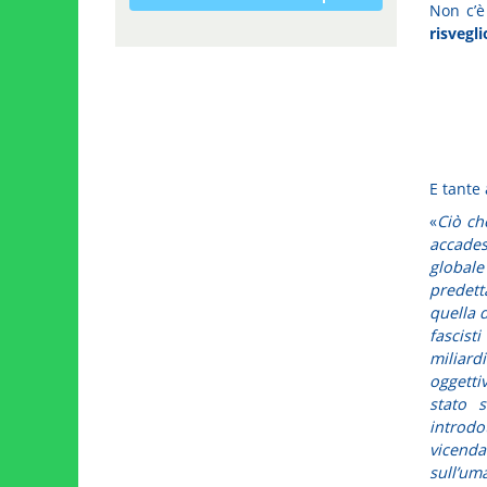
Non c’è
risvegli
E tante 
«
Ciò ch
accade
global
predett
quella 
fascisti
miliard
oggetti
stato 
introdot
vicenda
sull’um