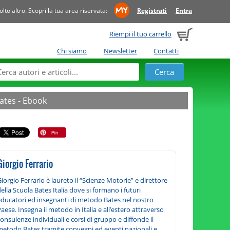
to altro. Scopri la tua area riservata:
Registrati
Entra
Riempi il tuo carrello
Chi siamo
Newsletter
Contatti
ates - Ebook
Giorgio Ferrario
iorgio Ferrario è laureto il “Scienze Motorie” e direttore
ella Scuola Bates Italia dove si formano i futuri
educatori ed insegnanti di metodo Bates nel nostro
aese. Insegna il metodo in Italia e all’estero attraverso
onsulenze individuali e corsi di gruppo e diffonde il
metodo Bates tramite convegni ed eventi nazionali e