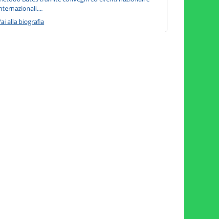
nternazionali....
ai alla biografia