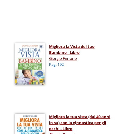
Migliora la Vista del tuo
Bambino - Libro
Giorgio Ferrario
Pag. 192
Migliora la tua vista (dai 40 anni
in su) con la ginnastica per gli
occhi - Libro