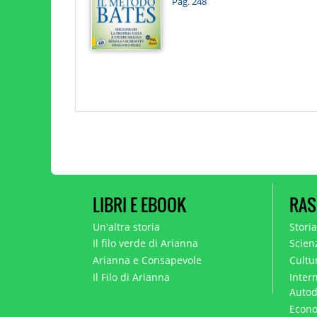
Pag. 248
LIBRI E EBOOK
RAS
Un'altra storia
Stori
Il filo verde di Arianna
Scien
Arianna e Consapevole
Cultur
Il Filo di Arianna
Intern
Autod
Econo