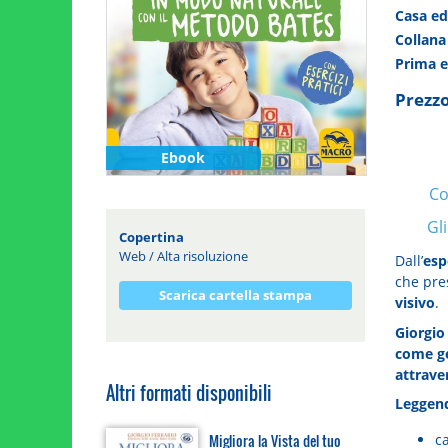
Casa ed
Collan
Prima 
Prezzo
Ebook
Co
Gl
Copertina
Web
/
Alta risoluzione
Dall’
esp
che pre
Scarica cartella stampa
visivo
.
Giorgio
come ge
attrave
Altri formati disponibili
Leggend
ca
Migliora la Vista del tuo