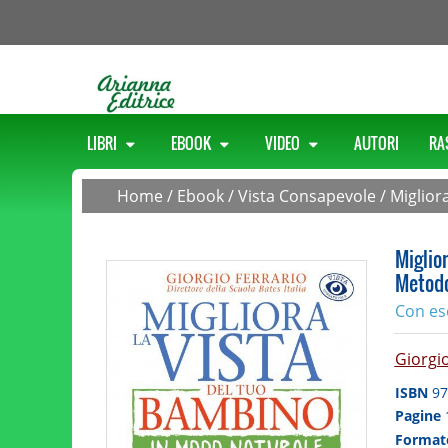
LIBRI
EBOOK
VIDEO
AUTORI
RA
Home
/
Ebook
/
Vista Consapevole
/
Miglior
Miglio
Metodo
Con ese
Giorgio
ISBN
97
Pagine
Forma