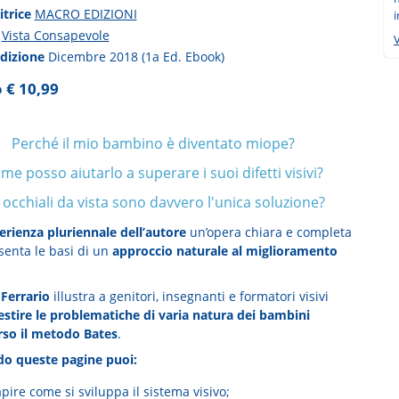
itrice
MACRO EDIZIONI
i
a
Vista Consapevole
V
edizione
Dicembre 2018 (1a Ed. Ebook)
 € 10,99
Perché il mio bambino è diventato miope?
me posso aiutarlo a superare i suoi difetti visivi?
i occhiali da vista sono davvero l'unica soluzione?
erienza pluriennale dell’autore
un’opera chiara e completa
senta le basi di un
approccio naturale al miglioramento
 Ferrario
illustra a genitori, insegnanti e formatori visivi
stire le problematiche di varia natura dei bambini
rso il metodo Bates
.
o queste pagine puoi:
pire come si sviluppa il sistema visivo;