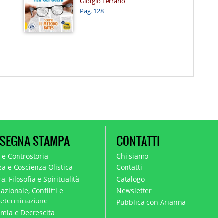
Giorgio Ferrario
Pag. 128
SEGNA STAMPA
CONTATTI
a e Controstoria
Chi siamo
za e Coscienza Olistica
Contatti
a, Filosofia e Spiritualità
Catalogo
azionale, Conflitti e
Newsletter
eterminazione
Pubblica con Arianna
mia e Decrescita