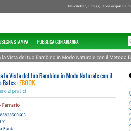
Newsletter, Omaggi, Area acquisti e mol
SSEGNA STAMPA
PUBBLICA CON ARIANNA
a la Vista del tuo Bambino in Modo Naturale con il Metodo B
ra la Vista del tuo Bambino in Modo Naturale con il
 Bates -
EBOOK
rcizi pratici
G
 Ferrario
d
88828500605
P
191
c
to
Epub