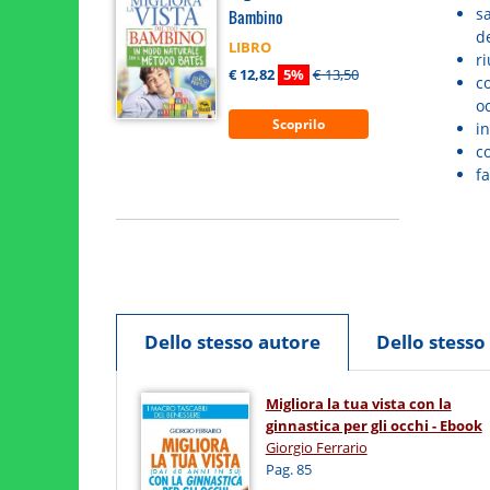
sa
Bambino
de
LIBRO
ri
€ 12,82
5%
€ 13,50
c
oc
Scoprilo
in
co
f
Dello stesso autore
Dello stess
Migliora la tua vista con la
ginnastica per gli occhi - Ebook
Giorgio Ferrario
Pag. 85