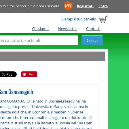
to altro. Scopri la tua area riservata:
Registrati
Entra
Riempi il tuo carrello
Chi siamo
Newsletter
Contatti
Sam Osmanagich
SAM OSMANAGICH è nato in Bosnia-Erzegovina, ha
onseguito presso l’Università di Sarajevo la laurea in
cienze Politiche, in Economia, il master in Scienze
Economiche Internazionali e in seguito un dottorato di
icerca in studi maya. Ha lasciato la Bosnia nel 1993 per
rasferirsi negli Stati Uniti dove ha iniziato a interessarsi