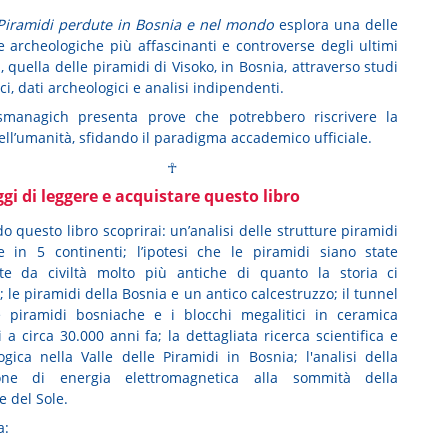
Piramidi perdute in Bosnia e nel mondo
esplora una delle
e archeologiche più affascinanti e controverse degli ultimi
 quella delle piramidi di Visoko, in Bosnia, attraverso studi
ici, dati archeologici e analisi indipendenti.
managich presenta prove che potrebbero riscrivere la
ell’umanità, sfidando il paradigma accademico ufficiale.
☥
gi di leggere e acquistare questo libro
 questo libro scoprirai: un’analisi delle strutture piramidi
te in 5 continenti; l’ipotesi che le piramidi siano state
ate da civiltà molto più antiche di quanto la storia ci
 le piramidi della Bosnia e un antico calcestruzzo; il tunnel
e piramidi bosniache e i blocchi megalitici in ceramica
i a circa 30.000 anni fa; la dettagliata ricerca scientifica e
ogica nella Valle delle Piramidi in Bosnia; l'analisi della
ione di energia elettromagnetica alla sommità della
e del Sole.
a: