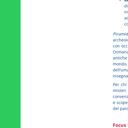
d
in
a
co
Piramid
archeol
con occ
Osmanag
antiche 
mondo,
dell’um
insegna
Per chi
mister
convenzi
e scope
del pass
Focus