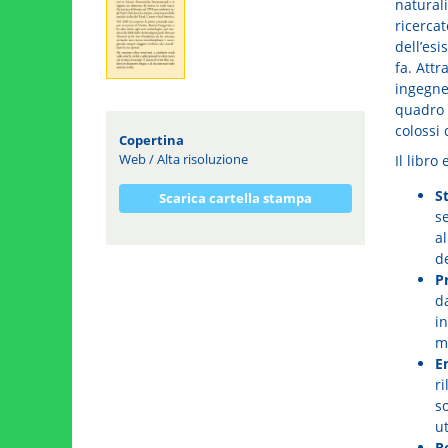
natura
ricerca
dell’esi
fa. Attr
ingegne
quadro 
colossi 
Copertina
Web
/
Alta risoluzione
Il libro
S
Scarica cartella stampa
s
a
d
P
d
i
m
E
r
s
ut
R