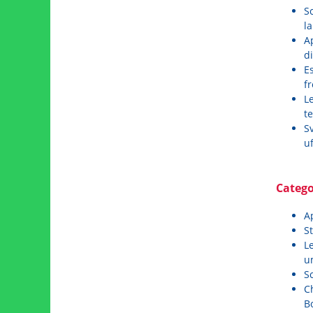
S
l
Ap
di
Es
fr
Le
t
Sv
uf
Categor
Ap
St
Le
u
Sc
C
Bo