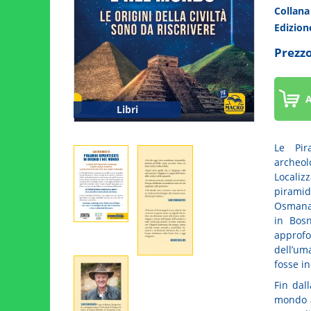
Collan
Edizio
Prezzo
A
Libri
Le Pir
archeol
Localiz
piramida
Osmanag
in Bos
approfo
dell’um
fosse i
Fin dal
mondo a