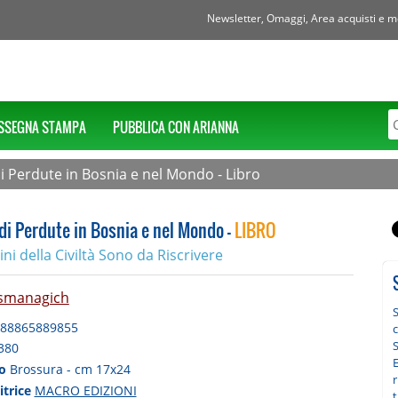
Newsletter, Omaggi, Area acquisti e mol
SSEGNA STAMPA
PUBBLICA CON ARIANNA
i Perdute in Bosnia e nel Mondo - Libro
di Perdute in Bosnia e nel Mondo -
LIBRO
ini della Civiltà Sono da Riscrivere
smanagich
88865889855
c
S
380
to
Brossura - cm 17x24
r
itrice
MACRO EDIZIONI
t