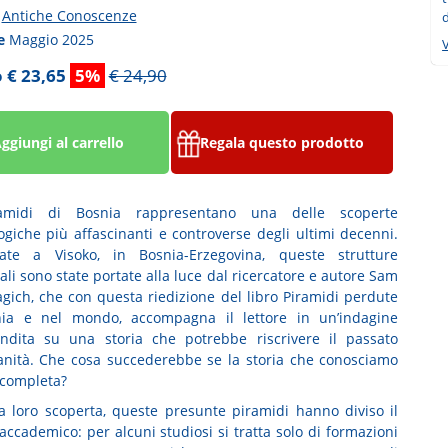
a
Antiche Conoscenze
d
ne
Maggio 2025
V
 € 23,65
5%
€ 24,90
ggiungi al carrello
Regala questo prodotto
amidi di Bosnia rappresentano una delle scoperte
ogiche più affascinanti e controverse degli ultimi decenni.
zate a Visoko, in Bosnia-Erzegovina, queste strutture
li sono state portate alla luce dal ricercatore e autore Sam
ich, che con questa riedizione del libro Piramidi perdute
nia e nel mondo, accompagna il lettore in un’indagine
ndita su una storia che potrebbe riscrivere il passato
anità. Che cosa succederebbe se la storia che conosciamo
ncompleta?
la loro scoperta, queste presunte piramidi hanno diviso il
ccademico: per alcuni studiosi si tratta solo di formazioni