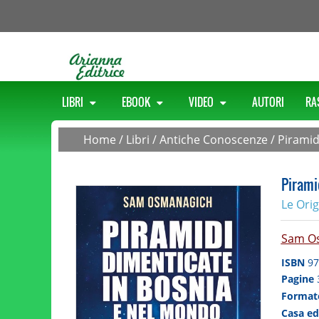
LIBRI
EBOOK
VIDEO
AUTORI
RA
Home
/
Libri
/
Antiche Conoscenze
/
Piramid
Pirami
Le Orig
Sam O
ISBN
97
Pagine
Forma
Casa ed