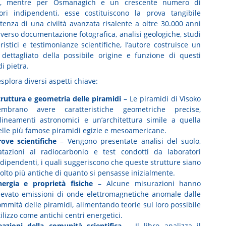
li, mentre per Osmanagich e un crescente numero di
tori indipendenti, esse costituiscono la prova tangibile
stenza di una civiltà avanzata risalente a oltre 30.000 anni
averso documentazione fotografica, analisi geologiche, studi
ristici e testimonianze scientifiche, l’autore costruisce un
dettagliato della possibile origine e funzione di questi
di pietra.
 esplora diversi aspetti chiave:
truttura e geometria delle piramidi
– Le piramidi di Visoko
embrano avere caratteristiche geometriche precise,
llineamenti astronomici e un’architettura simile a quella
elle più famose piramidi egizie e mesoamericane.
rove scientifiche
– Vengono presentate analisi del suolo,
atazioni al radiocarbonio e test condotti da laboratori
ndipendenti, i quali suggeriscono che queste strutture siano
olto più antiche di quanto si pensasse inizialmente.
nergia e proprietà fisiche
– Alcune misurazioni hanno
ilevato emissioni di onde elettromagnetiche anomale dalle
ommità delle piramidi, alimentando teorie sul loro possibile
ilizzo come antichi centri energetici.
eazioni della comunità scientifica
– Il libro analizza il