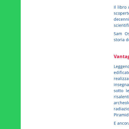
Il libro
scopert
decenni,
scientif
Sam Os
storia d
Vantag
Leggendo
edifica
realizz
insegna;
sotto l
risalent
archeol
radiaz
Piramid
E ancor