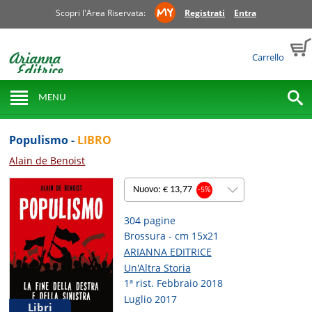
Scopri l'Area Riservata:
Registrati
Entra
Carrello
MENU
Populismo -
LIBRO
Alain de Benoist
Nuovo: € 13,77
-5%
304 pagine
Brossura - cm 15x21
ARIANNA EDITRICE
Un'Altra Storia
1ª rist. Febbraio 2018
Luglio 2017
Libri