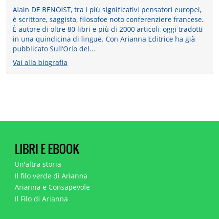
Alain DE BENOIST, tra i più significativi pensatori europei,
è scrittore, saggista, filosofoe noto conferenziere francese.
È autore di oltre 80 libri e più di 2000 articoli, oggi tradotti
in una quindicina di lingue. Con Arianna Editrice ha già
pubblicato Sull’Orlo del...
Vai alla biografia
LIBRI E EBOOK
Un'altra storia
Il filo verde di Arianna
Arianna e Consapevole
Il Filo di Arianna