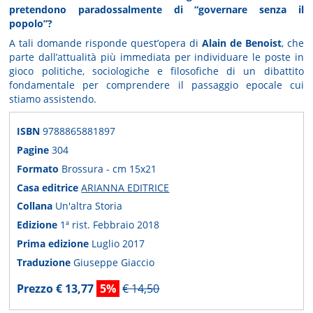
pretendono paradossalmente di “governare senza il
popolo”?
A tali domande risponde quest’opera di
Alain de Benoist
, che
parte dall’attualità più immediata per individuare le poste in
gioco politiche, sociologiche e filosofiche di un dibattito
fondamentale per comprendere il passaggio epocale cui
stiamo assistendo.
ISBN
9788865881897
Pagine
304
Formato
Brossura - cm 15x21
Casa editrice
ARIANNA EDITRICE
Collana
Un'altra Storia
Edizione
1ª rist. Febbraio 2018
Prima edizione
Luglio 2017
Traduzione
Giuseppe Giaccio
Prezzo € 13,77
5%
€ 14,50