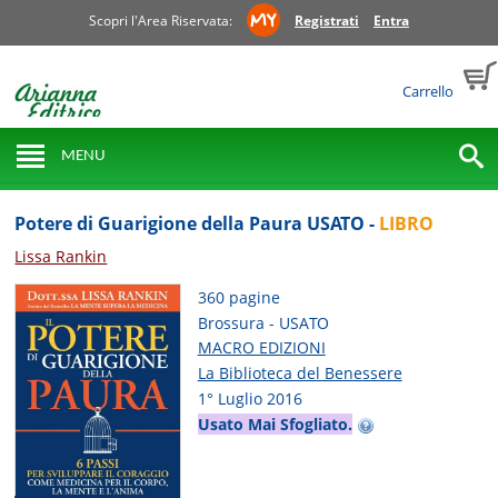
Scopri l'Area Riservata:
Registrati
Entra
Carrello
MENU
Potere di Guarigione della Paura USATO -
LIBRO
Lissa Rankin
360 pagine
Brossura - USATO
MACRO EDIZIONI
La Biblioteca del Benessere
1° Luglio 2016
Usato Mai Sfogliato.