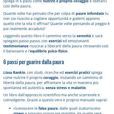
spiega in 6 passi come
nutrire il proprio coraggio
e liberarci
così della paura.
Quante volte hai pensato che per colpa di
paure infondate
tu
non sia riuscito a cogliere opportunità e goderti appieno
quello che la vita ti offriva? Quante volte pensando al peggio è
poi realmente accaduto?
Leggendo questo libro il cammino verso la
serenità
ti sarà
spiegato passo passo, con
esercizi
ed emozionanti
testimonianze
riuscirai a liberarti della paura ritrovando così
il benessere e l'
equilibrio psico-fisico
.
6 passi per guarire dalla paura
Lissa Rankin
, con studi, ricerche ed
esercizi pratici
spiega
come nutrire il proprio
coraggio
, iniziando un cammino di
libertà dalla paura, per affrontare la vita in maniera più
spontanea ed autentica,
senza stress e malattie
.
Un libro dall'approccio scientifico ma anche scorrevole e
coinvolgente. Grazie a questo vero e proprio manuale saprai:
riconoscere le
false paure
, dalle quali scaturiscono
stress
e possono provocare malattie, da quelle vere