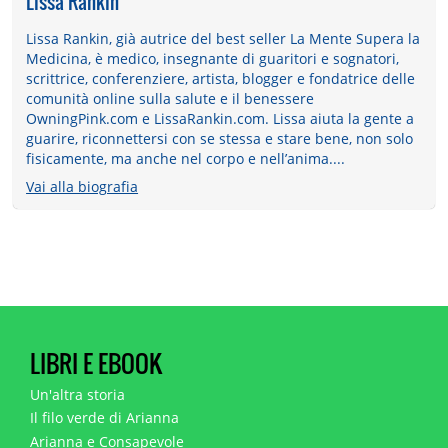
Lissa Rankin
Lissa Rankin, già autrice del best seller La Mente Supera la
Medicina, è medico, insegnante di guaritori e sognatori,
scrittrice, conferenziere, artista, blogger e fondatrice delle
comunità online sulla salute e il benessere
OwningPink.com e LissaRankin.com. Lissa aiuta la gente a
guarire, riconnettersi con se stessa e stare bene, non solo
fisicamente, ma anche nel corpo e nell’anima....
Vai alla biografia
LIBRI E EBOOK
Un'altra storia
Il filo verde di Arianna
Arianna e Consapevole