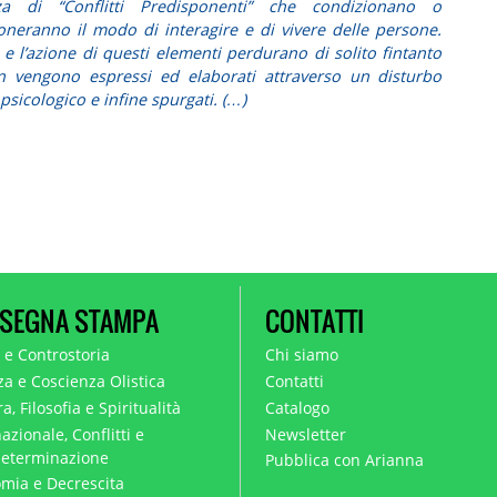
za di “Conflitti Predisponenti” che condizionano o
oneranno il modo di interagire e di vivere delle persone.
o e l’azione di questi elementi perdurano di solito fintanto
 vengono espressi ed elaborati attraverso un disturbo
 psicologico e infine
spurgati
. (…)
SEGNA STAMPA
CONTATTI
a e Controstoria
Chi siamo
za e Coscienza Olistica
Contatti
a, Filosofia e Spiritualità
Catalogo
azionale, Conflitti e
Newsletter
eterminazione
Pubblica con Arianna
mia e Decrescita