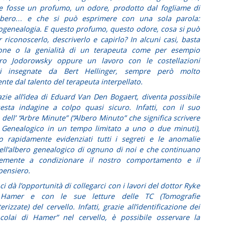
 fosse un profumo, un odore, prodotto dal fogliame di
albero… e che si può esprimere con una sola parola:
ogenealogia. E questo profumo, questo odore, cosa si può
r riconoscerlo, descriverlo e capirlo? In alcuni casi, basta
zione o la genialità di un terapeuta come per esempio
dro Jodorowsky oppure un lavoro con le costellazioni
ari insegnate da Bert Hellinger, sempre però molto
nte dal talento del terapeuta interpellato.
azie all’idea di Eduard Van Den Bogaert, diventa possibile
esta indagine a colpo quasi sicuro. Infatti, con il suo
dell’
“Arbre Minute”
(“Albero Minuto” che significa scrivere
o Genealogico in un tempo limitato a uno o due minuti)
,
 rapidamente evidenziati tutti i segreti e le anomalie
nell’albero genealogico di ognuno di noi e che continuano
temente a condizionare il nostro comportamento e il
pensiero.
i dà l’opportunità di collegarci con i lavori del dottor Ryke
Hamer e con le sue letture delle TC (Tomografie
izzate) del cervello. Infatti, grazie all’identificazione dei
ocolai di Hamer” nel cervello, è possibile osservare la