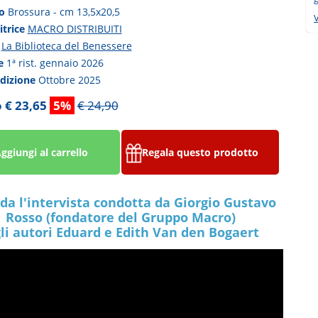
to
Brossura - cm 13,5x20,5
V
itrice
MACRO DISTRIBUITI
a
La Biblioteca del Benessere
ne
1ª rist. gennaio 2026
edizione
Ottobre 2025
 € 23,65
5%
€ 24,90
ggiungi al carrello
Regala questo prodotto
da l'intervista condotta da Giorgio Gustavo
Rosso (fondatore del Gruppo Macro)
li autori Eduard e Edith Van den Bogaert