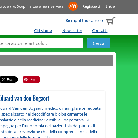
to altro. Scopri la tua area riservata:
Registrati
Entra
Riempi il tuo carrello
Chi siamo
Newsletter
Contatti
Eduard van den Bogaert
Eduard Van den Bogaert, medico di famiglia e omeopata,
 specializzato nel decodificare biologicamente le
alattie e nella Medicina Sensibile Cooperativa. Si
impegna per l’autonomia dei pazienti sia dal punto di
vista della prevenzione che della comprensione e della
uarigione delle loro malattie.