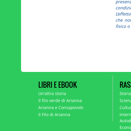
presen
condizi
L’effett
che non
fisico o
LIBRI E EBOOK
RAS
Un'altra storia
Stori
Il filo verde di Arianna
Scien
Arianna e Consapevole
Cultur
Il Filo di Arianna
Intern
Autod
Econo