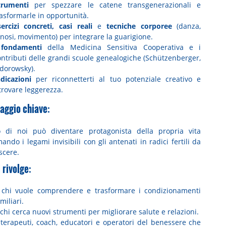
trumenti
per spezzare le catene transgenerazionali e
rasformarle in opportunità.
sercizi concreti, casi reali
e
tecniche corporee
(danza,
nosi, movimento) per integrare la guarigione.
I
fondamenti
della Medicina Sensitiva Cooperativa e i
ontributi delle grandi scuole genealogiche (Schützenberger,
odorowsky).
ndicazioni
per riconnetterti al tuo potenziale creativo e
trovare leggerezza.
aggio chiave:
 di noi può diventare protagonista della propria vita
ando i legami invisibili con gli antenati in radici fertili da
scere.
i rivolge:
 chi vuole comprendere e trasformare i condizionamenti
miliari.
chi cerca nuovi strumenti per migliorare salute e relazioni.
 terapeuti, coach, educatori e operatori del benessere che