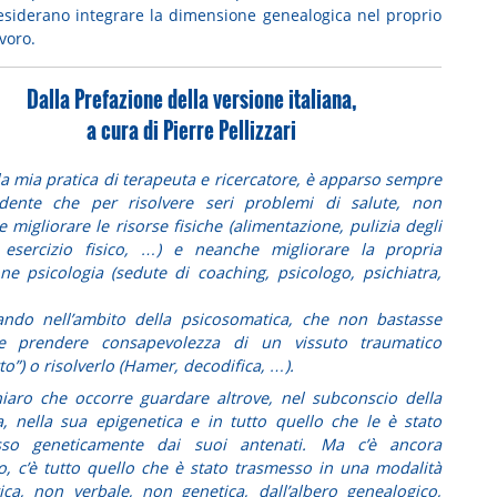
esiderano integrare la dimensione genealogica nel proprio
voro.
Dalla Prefazione della versione italiana,
a cura di Pierre Pellizzari
la mia pratica di terapeuta e ricercatore, è apparso sempre
idente che per risolvere seri problemi di salute, non
 migliorare le risorse fisiche (alimentazione, pulizia degli
 esercizio fisico, …) e neanche migliorare la propria
one psicologia (sedute di coaching, psicologo, psichiatra,
ando nell’ambito della psicosomatica, che non bastasse
e prendere consapevolezza di un vissuto traumatico
tto”) o risolverlo (Hamer, decodifica, …).
iaro che occorre guardare altrove, nel subconscio della
, nella sua epigenetica e in tutto quello che le è stato
sso geneticamente dai suoi antenati.
Ma c’è ancora
tro, c’è tutto quello che è stato trasmesso in una modalità
ica, non verbale, non genetica, dall’albero genealogico,