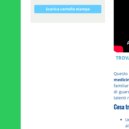
Scarica cartella stampa
TROV
Questo
medicin
familiar
di guar
talenti 
Cosa tr
U
a