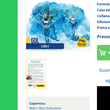
Forma
Casa ed
Collan
Edizio
Prima 
Prezzo
Libri
A
Guar
ag
Copertina
Web
/
Alta risoluzione