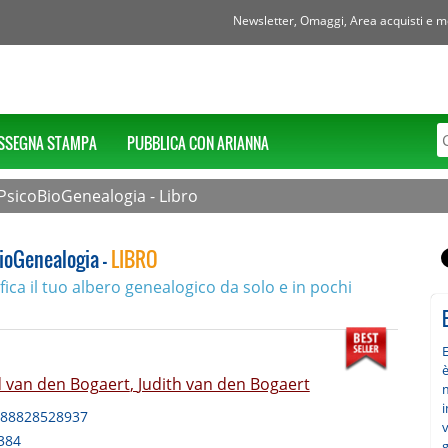
Newsletter, Omaggi, Area acquisti e mol
SSEGNA STAMPA
PUBBLICA CON ARIANNA
PsicoBioGenealogia - Libro
ioGenealogia -
LIBRO
ica il tuo albero genealogico da solo e in pochi
è
 van den Bogaert
,
Judith van den Bogaert
m
88828528937
384
g