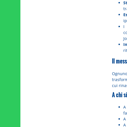
S
t
E
ip
c
J
I
ri
Il mess
Ognuno
trasform
cui rina
A chi s
A
fa
A 
A