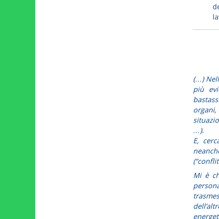
d
la
(…) Nel
più ev
bastasse
organi,
situazi
…).
E, cerc
neanch
(“confli
Mi è ch
persona
trasme
dell’al
energet