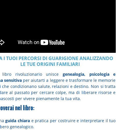
A I TUOI PERCORSI DI GUARIGIONE ANALIZZANDO
LE TUE ORIGINI FAMILIARI
 libro rivoluzionario unisce
genealogia, psicologia e
a sensitiva
per aiutarti a leggere e trasformare le memorie
i che condizionano salute, relazioni e destino. Non si tratta
dare al passato per cercare colpe, ma di liberare risorse e
nascosti per vivere pienamente la tua vita.
overai nel libro:
na
guida chiara
e pratica per costruire e interpretare il tuo
lbero genealogico.