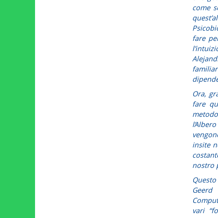
come se
quest’
Psicobi
fare pe
l’intui
Alejan
famili
dipende
Ora, gr
fare qu
metodo 
l’Alber
vengono
insite 
costan
nostro 
Questo c
Geerd 
Computer
vari “f