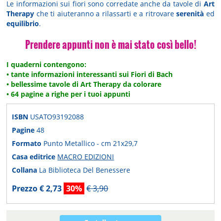
Le informazioni sui fiori sono corredate anche da tavole di
Art
Therapy
che ti aiuteranno a rilassarti e a ritrovare
serenità
ed
equilibrio
.
Prendere appunti non è mai stato così bello!
I quaderni contengono:
• tante informazioni interessanti sui Fiori di Bach
• bellessime tavole di Art Therapy da colorare
• 64 pagine a righe per i tuoi appunti
ISBN
USATO93192088
Pagine
48
Formato
Punto Metallico - cm 21x29,7
Casa editrice
MACRO EDIZIONI
Collana
La Biblioteca Del Benessere
Prezzo € 2,73
30%
€ 3,90