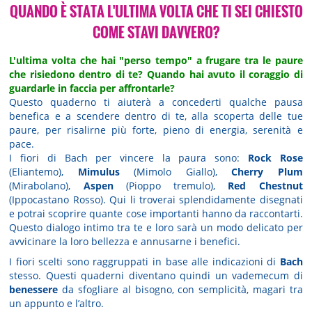
QUANDO È STATA L'ULTIMA VOLTA CHE TI SEI CHIESTO
COME STAVI DAVVERO?
L'ultima volta che hai "perso tempo" a frugare tra le paure
che risiedono dentro di te? Quando hai avuto il coraggio di
guardarle in faccia per affrontarle?
Questo quaderno ti aiuterà a concederti qualche pausa
benefica e a scendere dentro di te, alla scoperta delle tue
paure, per risalirne più forte, pieno di energia, serenità e
pace.
I fiori di Bach per vincere la paura sono:
Rock Rose
(Eliantemo),
Mimulus
(Mimolo Giallo),
Cherry Plum
(Mirabolano),
Aspen
(Pioppo tremulo),
Red Chestnut
(Ippocastano Rosso). Qui li troverai splendidamente disegnati
e potrai scoprire quante cose importanti hanno da raccontarti.
Questo dialogo intimo tra te e loro sarà un modo delicato per
avvicinare la loro bellezza e annusarne i benefici.
I fiori scelti sono raggruppati in base alle indicazioni di
Bach
stesso. Questi quaderni diventano quindi un vademecum di
benessere
da sfogliare al bisogno, con semplicità, magari tra
un appunto e l’altro.