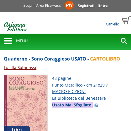
Scopri l'Area Riservata:
Registrati
Entra
Carrello
MENU
Quaderno - Sono Coraggioso USATO -
CARTOLIBRO
Lucilla Satanassi
48 pagine
Punto Metallico - cm 21x29,7
MACRO EDIZIONI
La Biblioteca del Benessere
Usato Mai Sfogliato.
Libri