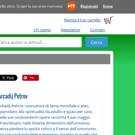
to altro. Scopri la tua area riservata:
Registrati
Entra
Riempi il tuo carrello
Chi siamo
Newsletter
Contatti
Arcadij Petrov
rkadij Petrov, ricercatore di fama mondiale e ateo,
pprodato alla spiritualità da adulto e quasi per caso,
elle sue sorprendenti opere racconta il suo viaggio
traordinario nelle diverse dimensioni dell'universo,
enza perdere lo spirito critico e il senso dell'umorismo,
ma con profonda fede e immenso rispetto in quello che