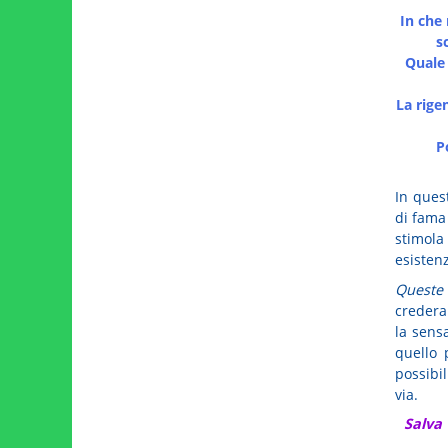
In che
s
Quale 
La rige
P
In quest
di fam
stimola 
esisten
Queste 
credera
la sens
quello 
possibil
via.
Salva 