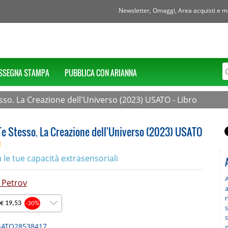
Newsletter, Omaggi, Area acquisti e mol
SSEGNA STAMPA
PUBBLICA CON ARIANNA
esso. La Creazione dell'Universo (2023) USATO - Libro
Te Stesso. La Creazione dell'Universo (2023) USATO
O
a le tue capacità extrasensoriali
A
 Petrov
a
n
 € 19,53
-30%
s
s
SATO28538417