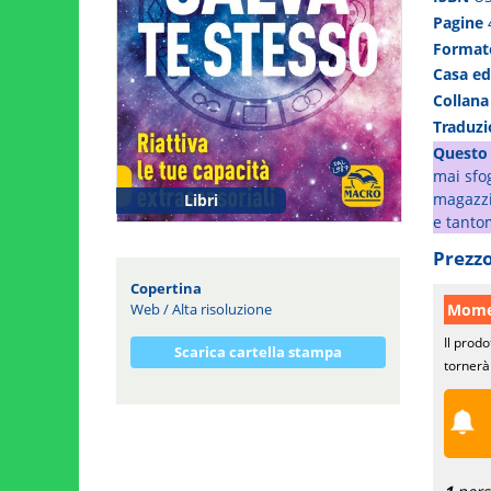
Pagine
Forma
Casa ed
Collan
Traduz
Questo 
mai sfog
magazzin
Libri
e tanto
Prezzo
Copertina
Momen
Web
/
Alta risoluzione
Il prodo
Scarica cartella stampa
tornerà 