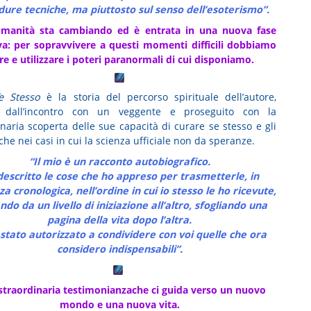
ure tecniche, ma piuttosto sul senso dell’esoterismo”.
’umanità sta cambiando ed è entrata in una nuova fase
va: per sopravvivere a questi momenti difficili dobbiamo
re e utilizzare i poteri paranormali di cui disponiamo.
e Stesso
è la storia del percorso spirituale dell’autore,
to dall’incontro con un veggente e proseguito con la
inaria scoperta delle sue capacità di curare se stesso e gli
nche nei casi in cui la scienza ufficiale non da speranze.
“Il mio è un racconto autobiografico.
descritto le cose che ho appreso per trasmetterle, in
a cronologica, nell’ordine in cui io stesso le ho ricevute,
ndo da un livello di iniziazione all’altro, sfogliando una
pagina della vita dopo l’altra.
stato autorizzato a condividere con voi quelle che ora
considero indispensabili”.
traordinaria testimonianzache ci guida verso un nuovo
mondo e una nuova vita.