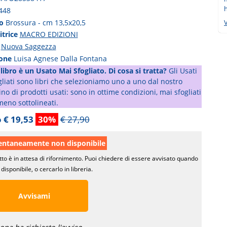
h
448
to
Brossura - cm 13,5x20,5
V
itrice
MACRO EDIZIONI
a
Nuova Saggezza
ione
Luisa Agnese Dalla Fontana
libro è un Usato Mai Sfogliato. Di cosa si tratta?
Gli Usati
liati sono libri che selezioniamo uno a uno dal nostro
o di prodotti usati: sono in ottime condizioni, mai sfogliati
meno sottolineati.
 € 19,53
30%
€ 27,90
taneamente non disponibile
tto è in attesa di rifornimento. Puoi chiedere di essere avvisato quando
disponibile, o cercarlo in libreria.
Avvisami