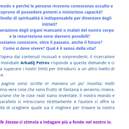
 modo e perché le persone ricevono conoscenze occulte e
coprono di possedere potenti e misteriose capacità?
livello di spiritualità è indispensabile per diventare degli
iniziati?
nerazione degli organi mancanti o malati del nostro corpo
e la resurrezione sono davvero possibili?
ossiamo conoscere, oltre il passato, anche il futuro?
Come si deve vivere? Qual è il senso della vita?
’opera dai contenuti inusuali e sorprendenti, il ricercatore
a mondiale
Arkadij Petrov
risponde a queste domande e ci
a superare i nostri limiti per introdurci a un altro livello di
za.
pagine sono scritte in maniera un po’ insolita:
molti
nno vere cose che sono frutto di fantasia e avranno, invece,
azione che le cose reali siano inventate. Il nostro mondo e
parallelo si intrecciano strettamente e l’autore ci offre la
ità di scegliere quale sia il migliore per trovare la nostra
Te Stesso
ci stimola a indagare più a fondo nel nostro io.