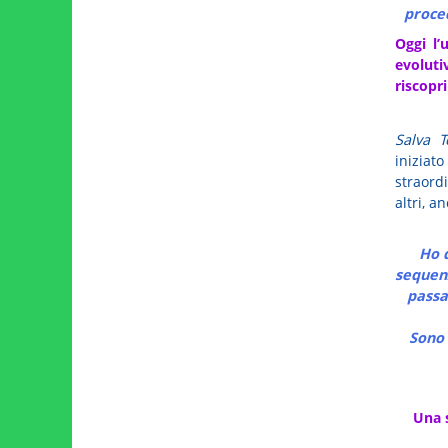
proced
Oggi l
evoluti
riscopri
Salva T
inizia
straord
altri, a
Ho 
sequenz
passa
Sono 
Una s