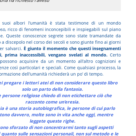
na ha richiesto l'avviso
i suoi albori l’umanità è stata testimone di un mondo
so, ricco di fenomeni inconcepibili e inspiegabili sul piano
le. Queste conoscenze segrete sono state tramandate da
a discepolo nel corso dei secoli e sono giunte fino ai giorni
er salvarci.
È giunto il momento che questi insegnamenti
i, prima inaccessibili, vengano svelati al mondo.
Certo
possono acquisire da un momento all’altro cognizioni e
nze così particolari e speciali. Come qualsiasi processo, la
ormazione dell’umanità richiederà un po’ di tempo.
i pregare i lettori atei di non considerare questo libro
solo un parto della fantasia.
e persone religiose chiedo di non etichettare ciò che
racconto come un’eresia.
ia è una storia autobiografica, le persone di cui parlo
stono davvero, molte sono in vita anche oggi, mentre
leggete queste righe.
sono sforzato di non concentrarmi tanto sugli aspetti
i quanto sulle sensazioni personali, non sul metodo e le