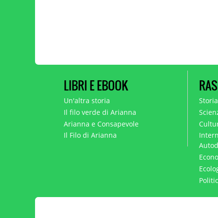
LIBRI E EBOOK
RAS
Un'altra storia
Stori
Il filo verde di Arianna
Scien
Arianna e Consapevole
Cultur
Il Filo di Arianna
Intern
Autod
Econo
Ecolo
Polit