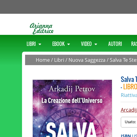
LIBRI
EBOOK
VIDEO
AUTORI
RA
Home
/
Libri
/
Nuova Saggezza
/
Salva Te St
Salva 
-
LIBR
Riattiv
Arcadij
Usato:
ISBN
U