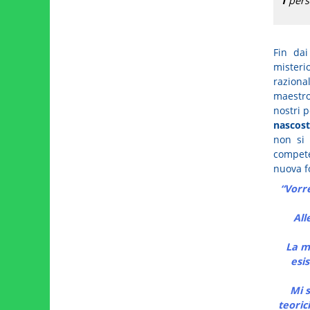
1
perso
Fin da
misterio
raziona
maestro 
nostri p
nascost
non si 
compete
nuova f
“Vorre
All
La m
esi
Mi 
teoric