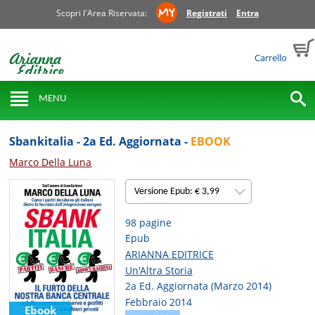
Scopri l'Area Riservata:
Registrati
Entra
Carrello
MENU
Sbankitalia - 2a Ed. Aggiornata -
EBOOK
Marco Della Luna
Versione Epub: € 3,99
98 pagine
Epub
ARIANNA EDITRICE
Un'Altra Storia
2a Ed. Aggiornata (Marzo 2014)
Febbraio 2014
Ebook