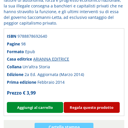
fattore di autonomia, forza e progresso economico nazionale,
la sua illegale consegna a banchieri e capitalisti privati che ne
hanno stravolto la funzione, e gli ultimi interventi su di essa
del governo Saccomanni-Letta, ad esclusivo vantaggio del
peggior capitalismo privato.
ISBN
9788878692640
Pagine
98
Formato
Epub
Casa editrice
ARIANNA EDITRICE
Collana
Un'altra Storia
Edizione
2a Ed. Aggiornata (Marzo 2014)
Prima edizione
Febbraio 2014
Prezzo € 3,99
Aggiungi al carrello
Regala questo prodotto
Cartella stampa