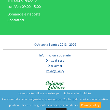
Tel: 0547.1932212
Lun/Ven 09:00-15:00
Domande e risposte
Contattaci
© Arianna Editrice 2013 - 2026
Informazioni societarie
Diritto di reso
Disclaimer
Privacy Policy
Questo sito utilizza cookies per migliorare la fruibilità.
Continuando nella navigazione consentirai all'utilizzo dei cookie e alla relativa
Benessere e conoscenza dal 1987
politica. Clicca sul seguente link per saperne di più
Privacy Policy
Sviluppato da
Nimaia