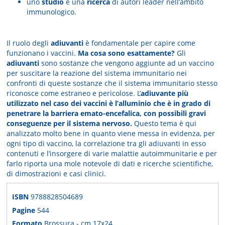
uno
studio
e una
ricerca
di autori leader nell’ambito
immunologico.
Il ruolo degli
adiuvanti
è fondamentale per capire come
funzionano i vaccini.
Ma cosa sono esattamente?
Gli
adiuvanti
sono sostanze che vengono aggiunte ad un vaccino
per suscitare la reazione del sistema immunitario nei
confronti di queste sostanze che il sistema immunitario stesso
riconosce come estraneo e pericolose. L’
adiuvante più
utilizzato nel caso dei vaccini è l’alluminio
che è in grado di
penetrare la barriera emato-encefalica, con possibili gravi
conseguenze per il sistema nervoso.
Questo tema è qui
analizzato molto bene in quanto viene messa in evidenza, per
ogni tipo di vaccino, la correlazione tra gli adiuvanti in esso
contenuti e l’insorgere di varie malattie autoimmunitarie e per
farlo riporta una mole notevole di dati e ricerche scientifiche,
di dimostrazioni e casi clinici.
ISBN
9788828504689
Pagine
544
Formato
Brossura - cm 17x24