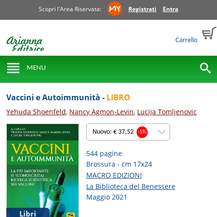
Scopri l'Area Riservata:
Registrati
Entra
Carrello
MENU
Vaccini e Autoimmunità -
LIBRO
Yehuda Shoenfeld
,
Nancy Agmon-Levin
,
Lucija Tomljenovic
Nuovo: € 37,52
-5%
544 pagine
Brossura - cm 17x24
MACRO EDIZIONI
La Biblioteca del Benessere
Maggio 2021
Libri