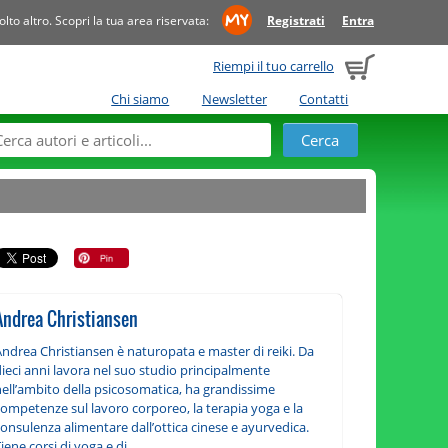
to altro. Scopri la tua area riservata:
Registrati
Entra
Riempi il tuo carrello
Chi siamo
Newsletter
Contatti
Andrea Christiansen
Andrea Christiansen è naturopata e master di reiki. Da
ieci anni lavora nel suo studio principalmente
nell’ambito della psicosomatica, ha grandissime
competenze sul lavoro corporeo, la terapia yoga e la
onsulenza alimentare dall’ottica cinese e ayurvedica.
iene corsi di yoga e di...