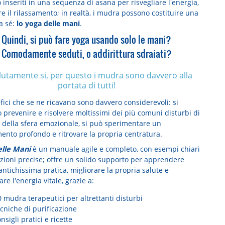
 o inseriti in una sequenza di asana per risvegliare l'energia,
re il rilassamento; in realtà, i mudra possono costituire una
a sé:
lo yoga delle mani
.
Quindi, si può fare yoga usando solo le mani?
Comodamente seduti, o addirittura sdraiati?
lutamente si, per questo i mudra sono davvero alla
portata di tutti!
fici che se ne ricavano sono davvero considerevoli: si
 prevenire e risolvere moltissimi dei più comuni disturbi di
e della sfera emozionale, si può sperimentare un
mento profondo e ritrovare la propria centratura.
lle Mani
è un manuale agile e completo, con esempi chiari
azioni precise; offre un solido supporto per apprendere
ntichissima pratica, migliorare la propria salute e
e l'energia vitale, grazie a:
 mudra terapeutici per altrettanti disturbi
cniche di purificazione
nsigli pratici e ricette