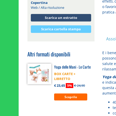
effetti,
Copertina
o favori
Web
/
Alta risoluzione
pratica 
Scarica un estratto
Scarica cartella stampa
Asso
E i bene
Altri formati disponibili
possono
salute 
Yoga delle Mani - Le Carte
rilassa
BOX CARTE +
Yoga de
LIBRETTO
e indic
€ 23,65
5%
€ 24,90
questa a
aumentar
Scoprilo
40
te
co