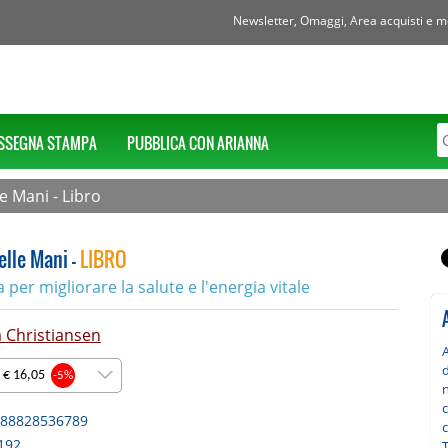
Newsletter, Omaggi, Area acquisti e mol
SSEGNA STAMPA
PUBBLICA CON ARIANNA
e Mani - Libro
elle Mani -
LIBRO
 per migliorare la salute e l'energia vitale
 Christiansen
d
 € 16,05
-5%
88828536789
c
192
T