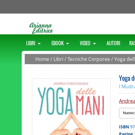
LIBRI
EBOOK
VIDEO
AUTORI
RA
Home
/
Libri
/
Tecniche Corporee
/
Yoga dell
Yoga d
I Mudra
Andrea
Nuovo:
ISBN
97
Pagine