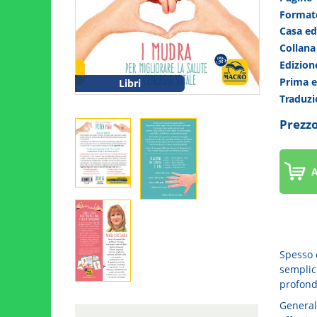
Forma
Casa ed
Collan
Edizio
Prima 
Libri
Traduz
Prezzo
A
Spesso d
semplici
profondo
General