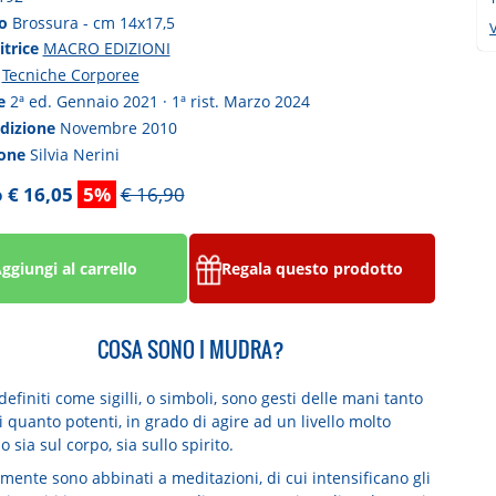
to
Brossura - cm 14x17,5
V
itrice
MACRO EDIZIONI
a
Tecniche Corporee
ne
2ª ed. Gennaio 2021 · 1ª rist. Marzo 2024
edizione
Novembre 2010
ione
Silvia Nerini
 € 16,05
5%
€ 16,90
ggiungi al carrello
Regala questo prodotto
COSA SONO I MUDRA?
efiniti come sigilli, o simboli, sono gesti delle mani tanto
 quanto potenti, in grado di agire ad un livello molto
 sia sul corpo, sia sullo spirito.
mente sono abbinati a meditazioni, di cui intensificano gli