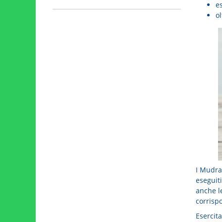
e
ol
I Mudra
eseguiti
anche l
corrisp
Esercit