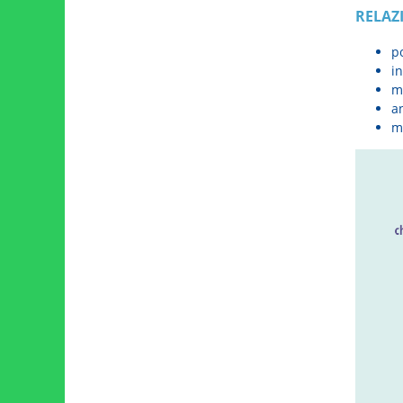
RELAZ
po
in
m
an
m