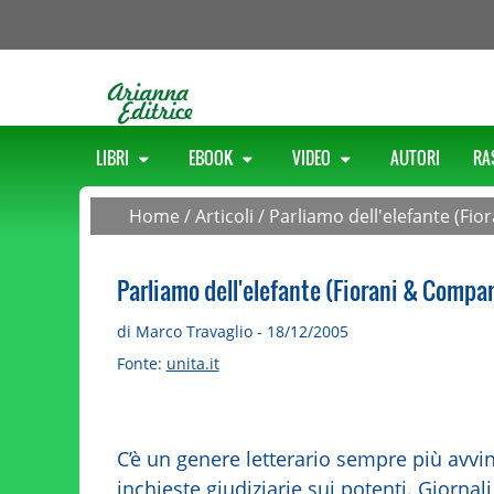
LIBRI
EBOOK
VIDEO
AUTORI
RA
Home
/
Articoli
/
Parliamo dell'elefante (Fio
Parliamo dell'elefante (Fiorani & Company
di Marco Travaglio - 18/12/2005
Fonte:
unita.it
C’è un genere letterario sempre più avvin
inchieste giudiziarie sui potenti. Giornal