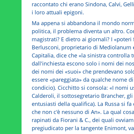
raccontato chi erano Sindona, Calvi, Gelli,
i loro attuali epigoni.
Ma appena si abbandona il mondo normal
politica, il problema diventa un altro. Com
magistrati? E dietro ai giornali? I «poter
Berlusconi, proprietario di Mediolanum e
Capitalia, dice che «la sinistra controll
dall'inchiesta escono solo i nomi dei nost
dei nomi dei «suoi» che prendevano sold
essere «pareggiata» da qualche nome di s
condicio). Cicchitto si consola: «I nomi u
Calderoli, il sottosegretario Brancher, gl
entusiasti della qualifica). La Russa si fa
che non c'è nessuno di An». La qual cosa r
rapinati da Fiorani & C., dei quali ovvia
pregiudicato per la tangente Enimont, va d