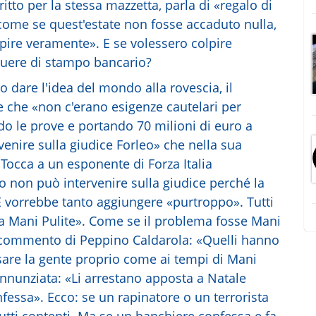
ritto per la stessa mazzetta, parla di «regalo di
 come se quest'estate non fosse accaduto nulla,
pire veramente». E se volessero colpire
uere di stampo bancario?
io dare l'idea del mondo alla rovescia, il
 che «non c'erano esigenze cautelari per
do le prove e portando 70 milioni di euro a
venire sulla giudice Forleo» che nella sua
Tocca a un esponente di Forza Italia
o non può intervenire sulla giudice perché la
 E vorrebbe tanto aggiungere «purtroppo». Tutti
a Mani Pulite». Come se il problema fosse Mani
l commento di Peppino Caldarola: «Quelli hanno
ssare la gente proprio come ai tempi di Mani
Annunziata: «Li arrestano apposta a Natale
fessa». Ecco: se un rapinatore o un terrorista
utti contenti. Ma se un banchiere confessa e fa