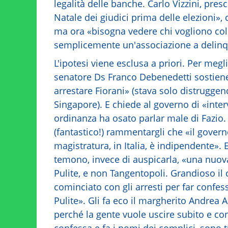
legalità delle banche. Carlo Vizzini, presc
Natale dei giudici prima delle elezioni»,
ma ora «bisogna vedere chi vogliono col
semplicemente un'associazione a delinq
L'ipotesi viene esclusa a priori. Per megl
senatore Ds Franco Debenedetti sostiene
arrestare Fiorani» (stava solo distruggen
Singapore). E chiede al governo di «inter
ordinanza ha osato parlar male di Fazio. 
(fantastico!) rammentargli che «il govern
magistratura, in Italia, è indipendente».
temono, invece di auspicarla, «una nuov
Pulite, e non Tangentopoli. Grandioso i
cominciato con gli arresti per far confe
Pulite». Gli fa eco il margherito Andrea 
perché la gente vuole uscire subito e con
confessa e fa i nomi dei complici, sono t