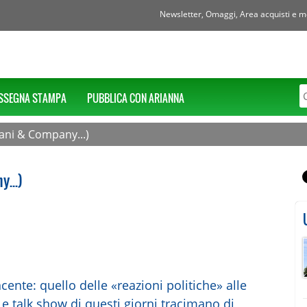
Newsletter, Omaggi, Area acquisti e mol
SSEGNA STAMPA
PUBBLICA CON ARIANNA
rani & Company...)
...)
cente: quello delle «reazioni politiche» alle
i e talk show di questi giorni tracimano di