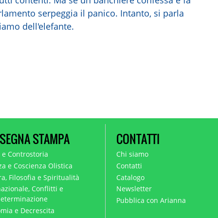
rlamento serpeggia il panico. Intanto, si parla
iamo dell'elefante.
SEGNA STAMPA
CONTATTI
a e Controstoria
Chi siamo
za e Coscienza Olistica
Contatti
a, Filosofia e Spiritualità
Catalogo
azionale, Conflitti e
Newsletter
eterminazione
Pubblica con Arianna
mia e Decrescita