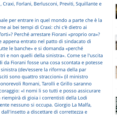
 Craxi, Forlani, Berlusconi, Previti, Squillante e
e per entrare in quel mondo a parte che è la
e ai bei tempi di Craxi: chi c'è dietro ai
i forti»? Perché arrestare Fiorani «proprio ora»?
 appena entrato nel patto di sindacato di
a tutte le banche» e si domanda «perché
ri e non quelli della sinistra». Come se l'uscita
i da Fiorani fosse una cosa scontata e potesse
inistra (dev'essere la riforma della par
sciti sono quattro straccioni» (il ministro
i onorevoli Romani, Tarolli e Grillo saranno
 coraggio: «I nomi li so tutti e posso assicurare
iempirà di gioia i correntisti della Lodi
mente nessuno si occupa. Giorgio La Malfa,
all'insetto a discettare di correttezza e