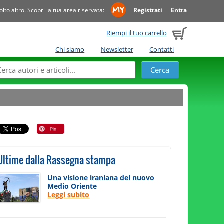
to altro. Scopri la tua area riservata:
Registrati
Entra
Riempi il tuo carrello
Chi siamo
Newsletter
Contatti
Ultime dalla Rassegna stampa
Una visione iraniana del nuovo
Medio Oriente
Leggi subito