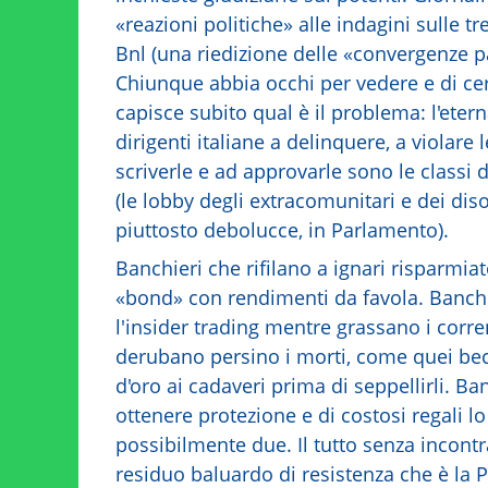
«reazioni politiche» alle indagini sulle t
Bnl (una riedizione delle «convergenze p
Chiunque abbia occhi per vedere e di cer
capisce subito qual è il problema: l'eter
dirigenti italiane a delinquere, a violare l
scriverle e ad approvarle sono le classi d
(le lobby degli extracomunitari e dei dis
piuttosto debolucce, in Parlamento).
Banchieri che rifilano a ignari risparmiat
«bond» con rendimenti da favola. Banchie
l'insider trading mentre grassano i corr
derubano persino i morti, come quei becc
d'oro ai cadaveri prima di seppellirli. Ban
ottenere protezione e di costosi regali 
possibilmente due. Il tutto senza incont
residuo baluardo di resistenza che è la P