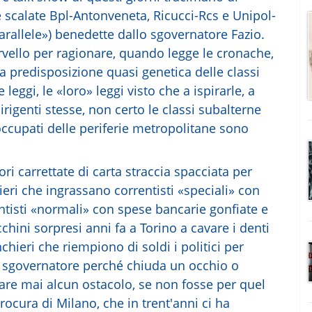
re scalate Bpl-Antonveneta, Ricucci-Rcs e Unipol-
arallele») benedette dallo sgovernatore Fazio.
vello per ragionare, quando legge le cronache,
na predisposizione quasi genetica delle classi
e leggi, le «loro» leggi visto che a ispirarle, a
irigenti stesse, non certo le classi subalterne
occupati delle periferie metropolitane sono
ori carrettate di carta straccia spacciata per
ri che ingrassano correntisti «speciali» con
entisti «normali» con spese bancarie gonfiate e
hini sorpresi anni fa a Torino a cavare i denti
chieri che riempiono di soldi i politici per
lo sgovernatore perché chiuda un occhio o
rare mai alcun ostacolo, se non fosse per quel
rocura di Milano, che in trent'anni ci ha