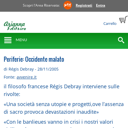
Scopri l'Area Riservata:
Registrati
Entra
Carrello
MENU
Periferie: Occidente malato
di Régis Debray - 28/11/2005
Fonte:
avvenire.it
il filosofo francese Régis Debray interviene sulle
rivolte:
«Una società senza utopie e progetti,ove l’assenza
di sacro provoca devastazioni inaudite»
«Con le banlieues vanno in crisi i nostri valori