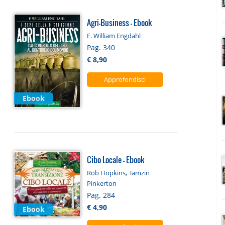
Agri-Business - Ebook
F. William Engdahl
Pag. 340
€ 8,90
Approfondisci
Ebook
Cibo Locale - Ebook
,
Rob Hopkins
Tamzin
Pinkerton
Pag. 284
€ 4,90
Ebook