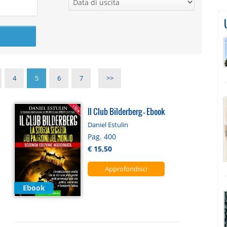
4
5
6
7
>>
Il Club Bilderberg - Ebook
Daniel Estulin
Pag. 400
€ 15,50
Approfondisci
Ebook