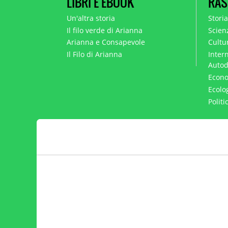
LIBRI E EBOOK
RAS
Un'altra storia
Stori
Il filo verde di Arianna
Scien
Arianna e Consapevole
Cultur
Il Filo di Arianna
Intern
Autod
Econo
Ecolo
Polit