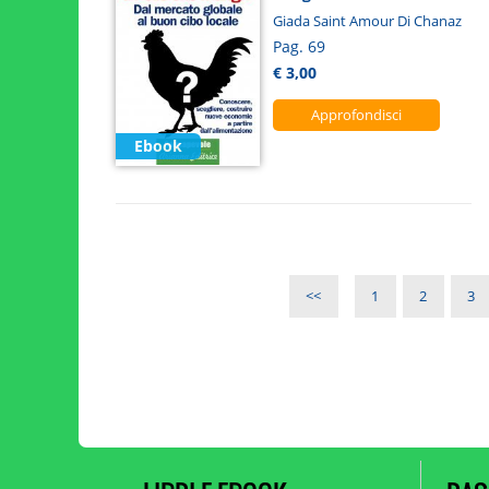
Giada Saint Amour Di Chanaz
Pag. 69
€ 3,00
Approfondisci
Ebook
<<
1
2
3