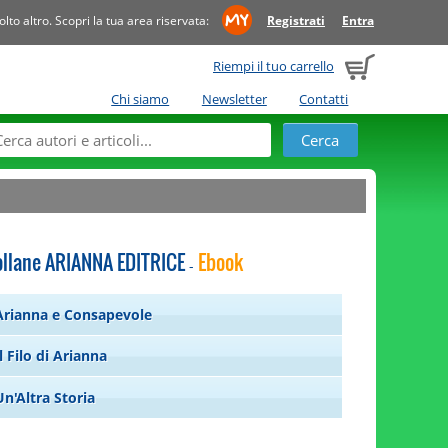
to altro. Scopri la tua area riservata:
Registrati
Entra
Riempi il tuo carrello
Chi siamo
Newsletter
Contatti
ollane ARIANNA EDITRICE
Ebook
-
Arianna e Consapevole
Il Filo di Arianna
Un'Altra Storia