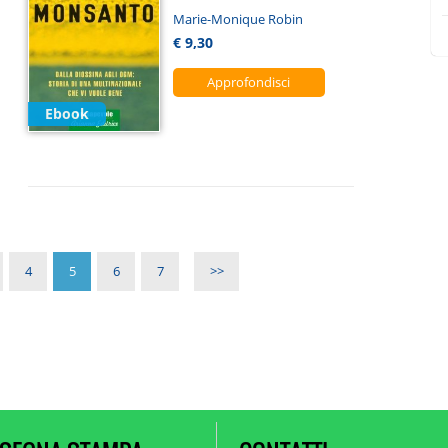
Marie-Monique Robin
€ 9,30
Approfondisci
Ebook
4
5
6
7
>>