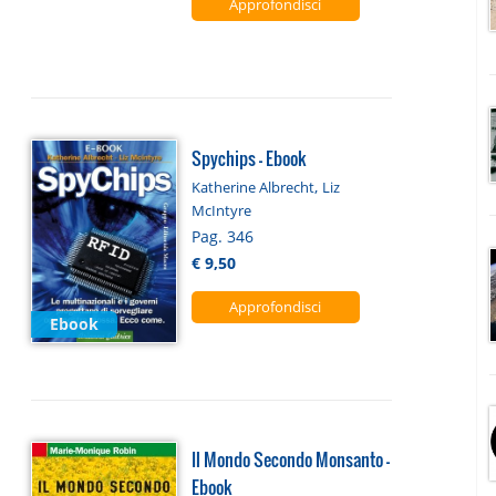
Approfondisci
Spychips - Ebook
,
Katherine Albrecht
Liz
McIntyre
Pag. 346
€ 9,50
Approfondisci
Ebook
Il Mondo Secondo Monsanto -
Ebook