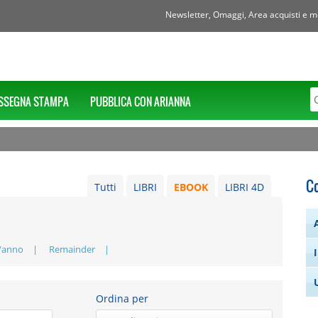
Newsletter, Omaggi, Area acquisti e mol
SSEGNA STAMPA
PUBBLICA CON ARIANNA
C
Tutti
LIBRI
EBOOK
LIBRI 4D
/anno
Remainder
Ordina per