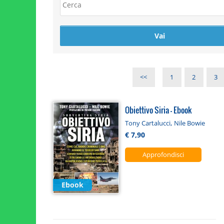
<<
1
2
3
Obiettivo Siria - Ebook
,
Tony Cartalucci
Nile Bowie
€ 7,90
Approfondisci
Ebook