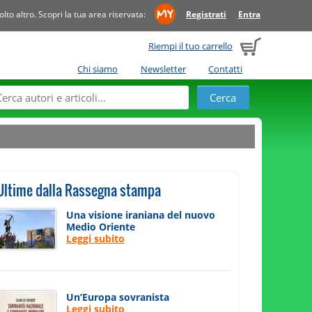
to altro. Scopri la tua area riservata:
Registrati
Entra
Riempi il tuo carrello
Chi siamo
Newsletter
Contatti
Ultime dalla Rassegna stampa
Una visione iraniana del nuovo
Medio Oriente
Leggi subito
Un’Europa sovranista
Leggi subito