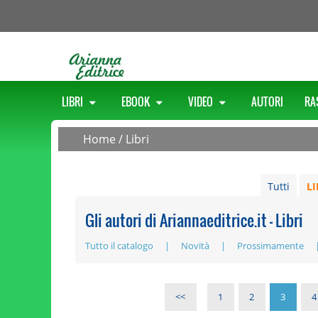
LIBRI
EBOOK
VIDEO
AUTORI
RA
Home
/
Libri
Tutti
LI
Gli autori di Ariannaeditrice.it - Libri
Tutto il catalogo
Novità
Prossimamente
<<
1
2
3
4