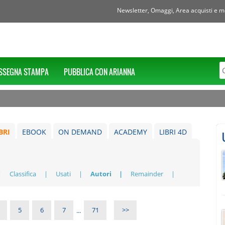
Newsletter, Omaggi, Area acquisti e mol
SSEGNA STAMPA
PUBBLICA CON ARIANNA
BRI
EBOOK
ON DEMAND
ACADEMY
LIBRI 4D
Classifica
Usati
Autori
Remainder
5
6
7
...
71
>>