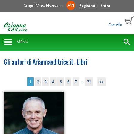
Scopri l'Area Riservata:
Registrati
Entra
Carrello
MENU
Gli autori di Ariannaeditrice.it - Libri
1
2
3
4
5
6
7
...
71
>>