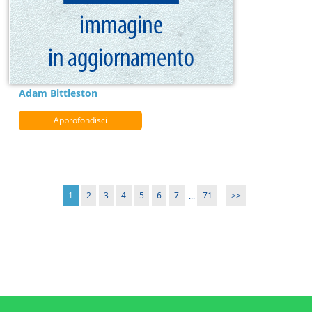
Adam Bittleston
Approfondisci
1
2
3
4
5
6
7
...
71
>>