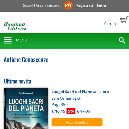
Scopri l'Area Riservata:
Registrati
Entra
Carrello
MENU
Antiche Conoscenze
Ultime novità
Luoghi Sacri del Pianeta - Libro
Sam Osmanagich
Pag. 350
€ 16,15
5%
€ 17,00
Approfondisci