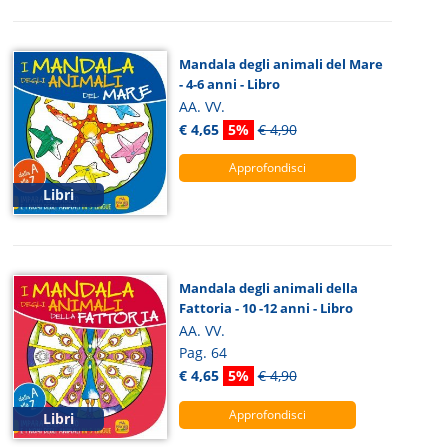
Mandala degli animali del Mare
- 4-6 anni - Libro
AA. VV.
€ 4,65
5%
€ 4,90
Approfondisci
Libri
Mandala degli animali della
Fattoria - 10 -12 anni - Libro
AA. VV.
Pag. 64
€ 4,65
5%
€ 4,90
Approfondisci
Libri