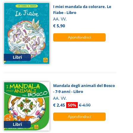
I miei mandala da colorare. Le
Fiabe - Libro
AA. VV.
€ 5,90
Approfondisci
Libri
Mandala degli animali del Bosco
- 7-9 anni - Libro
AA. VV.
€ 2,45
50%
€ 4,90
Approfondisci
Libri