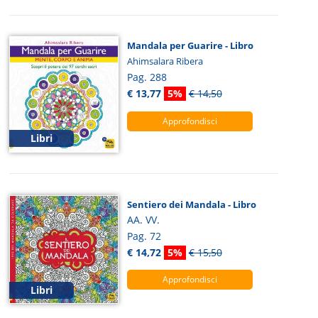
Mandala per Guarire - Libro
Ahimsalara Ribera
Pag. 288
€ 13,77
5%
€ 14,50
Approfondisci
Libri
Sentiero dei Mandala - Libro
AA. VV.
Pag. 72
€ 14,72
5%
€ 15,50
Approfondisci
Libri