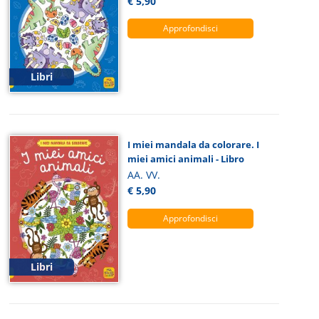
€ 5,90
Approfondisci
Libri
I miei mandala da colorare. I
miei amici animali - Libro
AA. VV.
€ 5,90
Approfondisci
Libri