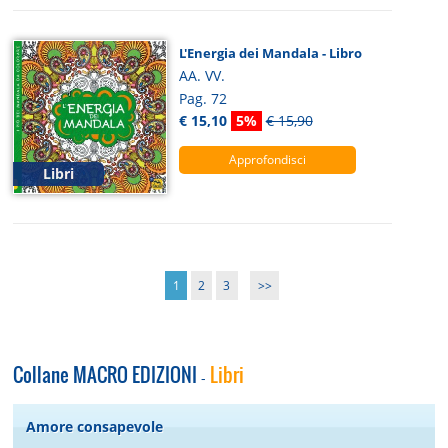
L'Energia dei Mandala - Libro
AA. VV.
Pag. 72
€ 15,10
5%
€ 15,90
Approfondisci
Libri
1
2
3
>>
Collane MACRO EDIZIONI
Libri
-
Amore consapevole