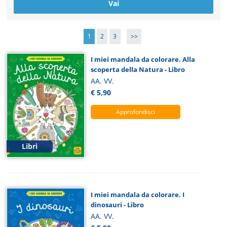
1
2
3
>>
I miei mandala da colorare. Alla
scoperta della Natura - Libro
AA. VV.
€ 5,90
Approfondisci
Libri
I miei mandala da colorare. I
dinosauri - Libro
AA. VV.